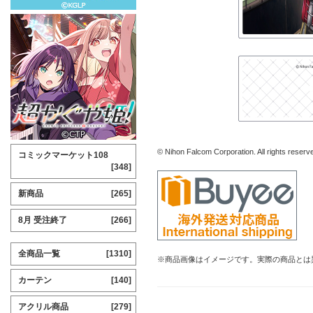
© Nihon Falcom Corporation. All rights reserv
コミックマーケット108
[348]
新商品
[265]
8月 受注終了
[266]
全商品一覧
[1310]
※商品画像はイメージです。実際の商品とは
カーテン
[140]
アクリル商品
[279]