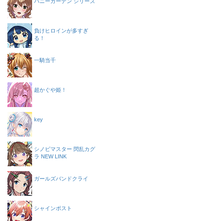
バニーガーデン シリーズ
負けヒロインが多すぎ
る！
一騎当千
超かぐや姫！
key
シノビマスター 閃乱カグ
ラ NEW LINK
ガールズバンドクライ
シャインポスト