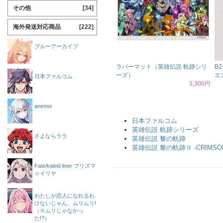
その他
[34]
海外発送対応商品
[222]
ブルーアーカイブ
ラバーマット（英雄伝説 軌跡シリ
B
ーズ）
エ
日本ファルコム
3,300円
anemoi
日本ファルコム
英雄伝説 軌跡シリーズ
さよならララ
英雄伝説 黎の軌跡
英雄伝説 黎の軌跡Ⅱ -CRIMSON 
Fate/kaleid liner プリズマ
☆イリヤ
わたしが恋人になれるわ
けないじゃん、ムリムリ!
（※ムリじゃなかっ
た!?）