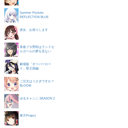
Summer Pockets
REFLECTION BLUE
彼女、お借りします
青春ブタ野郎はランドセ
ルガールの夢を見ない
劇場版「オーバーロー
ド」聖王国編
ご注文はうさぎですか？
BLOOM
ゆるキャン△ SEASON 2
東方Project