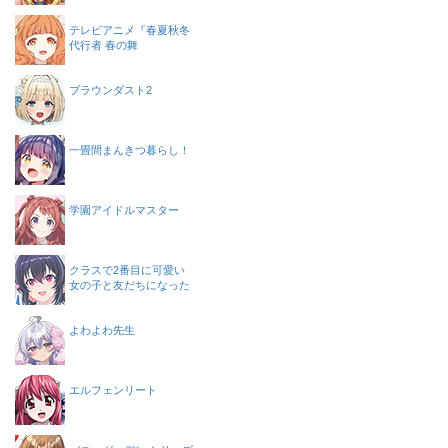
テレビアニメ『春夏秋冬
代行者 春の舞
ブラウンダスト2
一畳間まんきつ暮らし！
学園アイドルマスター
クラスで2番目に可愛い
女の子と友だちになった
よわよわ先生
エルフェンリート