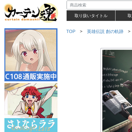
取り扱いタイトル
取
TOP
>
英雄伝説 創の軌跡
>