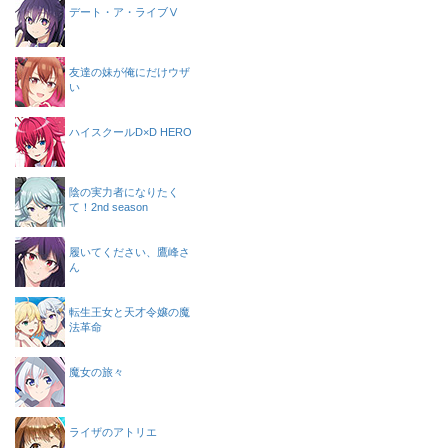
デート・ア・ライブⅤ
友達の妹が俺にだけウザ
い
ハイスクールD×D HERO
陰の実力者になりたく
て！2nd season
履いてください、鷹峰さ
ん
転生王女と天才令嬢の魔
法革命
魔女の旅々
ライザのアトリエ