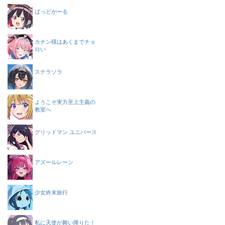
ばっどがーる
カナン様はあくまでチョ
ロい
ステラソラ
ようこそ実力至上主義の
教室へ
グリッドマン ユニバース
アズールレーン
少女終末旅行
私に天使が舞い降りた！