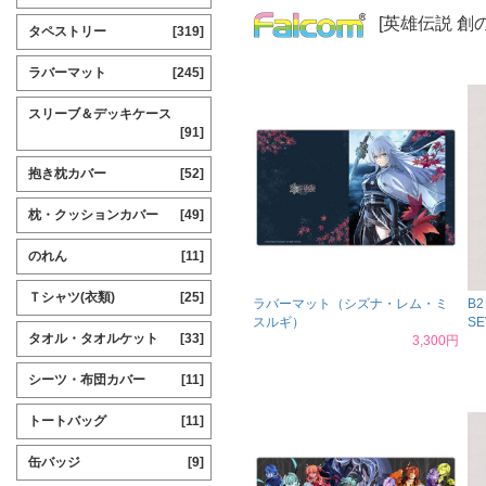
[英雄伝説 創
タペストリー
[319]
ラバーマット
[245]
スリーブ＆デッキケース
[91]
抱き枕カバー
[52]
枕・クッションカバー
[49]
のれん
[11]
Ｔシャツ(衣類)
[25]
ラバーマット（シズナ・レム・ミ
B
スルギ）
S
タオル・タオルケット
[33]
3,300円
シーツ・布団カバー
[11]
トートバッグ
[11]
缶バッジ
[9]