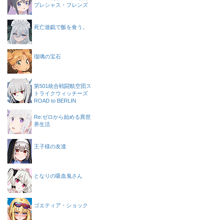
プレシャス・フレンズ
死亡遊戯で飯を食う。
瑠璃の宝石
第501統合戦闘航空団ス
トライクウィッチーズ
ROAD to BERLIN
Re:ゼロから始める異世
界生活
王子様の友達
となりの吸血鬼さん
ゴエティア・ショック