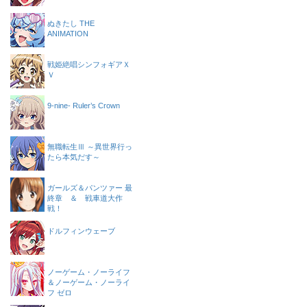
ぬきたし THE
ANIMATION
戦姫絶唱シンフォギアＸ
Ｖ
9-nine- Ruler’s Crown
無職転生Ⅲ ～異世界行っ
たら本気だす～
ガールズ＆パンツァー 最
終章 ＆ 戦車道大作
戦！
ドルフィンウェーブ
ノーゲーム・ノーライフ
＆ノーゲーム・ノーライ
フ ゼロ