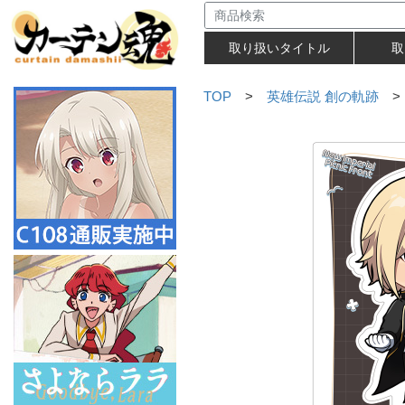
取り扱いタイトル
取
TOP
>
英雄伝説 創の軌跡
>