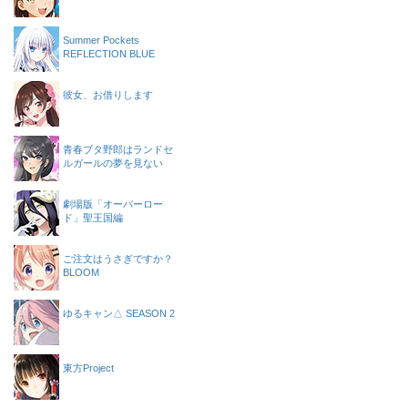
Summer Pockets
REFLECTION BLUE
彼女、お借りします
青春ブタ野郎はランドセ
ルガールの夢を見ない
劇場版「オーバーロー
ド」聖王国編
ご注文はうさぎですか？
BLOOM
ゆるキャン△ SEASON 2
東方Project