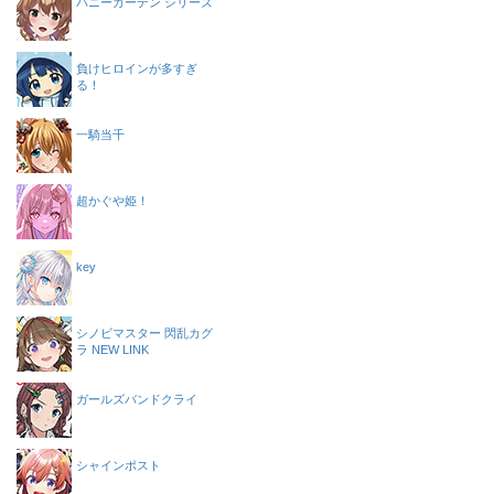
バニーガーデン シリーズ
負けヒロインが多すぎ
る！
一騎当千
超かぐや姫！
key
シノビマスター 閃乱カグ
ラ NEW LINK
ガールズバンドクライ
シャインポスト