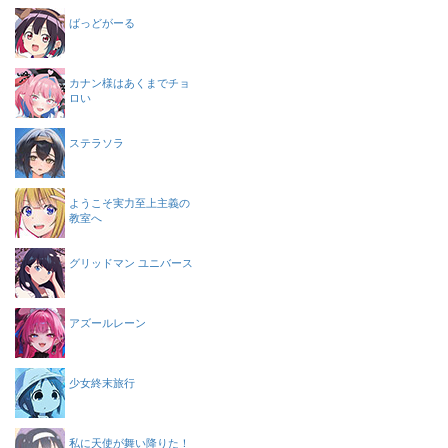
ばっどがーる
カナン様はあくまでチョ
ロい
ステラソラ
ようこそ実力至上主義の
教室へ
グリッドマン ユニバース
アズールレーン
少女終末旅行
私に天使が舞い降りた！