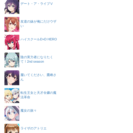
デート・ア・ライブⅤ
友達の妹が俺にだけウザ
い
ハイスクールD×D HERO
陰の実力者になりたく
て！2nd season
履いてください、鷹峰さ
ん
転生王女と天才令嬢の魔
法革命
魔女の旅々
ライザのアトリエ