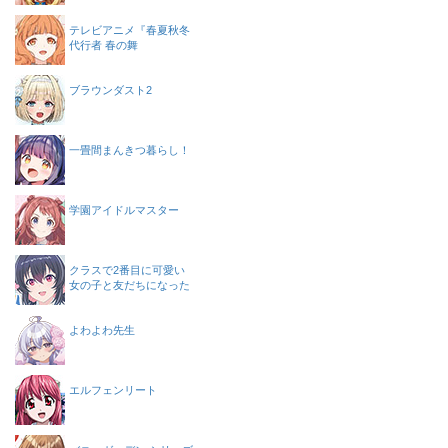
テレビアニメ『春夏秋冬
代行者 春の舞
ブラウンダスト2
一畳間まんきつ暮らし！
学園アイドルマスター
クラスで2番目に可愛い
女の子と友だちになった
よわよわ先生
エルフェンリート