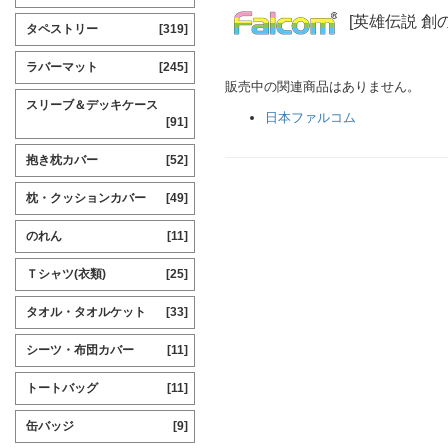
[英雄伝説 創
タペストリー
[319]
ラバーマット
[245]
販売中の関連商品はありません。
スリーブ＆デッキケース
日本ファルコム
[91]
抱き枕カバー
[52]
枕・クッションカバー
[49]
のれん
[11]
Ｔシャツ(衣類)
[25]
タオル・タオルケット
[33]
シーツ・布団カバー
[11]
トートバッグ
[11]
缶バッジ
[9]