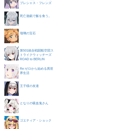
プレシャス・フレンズ
死亡遊戯で飯を食う。
瑠璃の宝石
第501統合戦闘航空団ス
トライクウィッチーズ
ROAD to BERLIN
Re:ゼロから始める異世
界生活
王子様の友達
となりの吸血鬼さん
ゴエティア・ショック