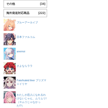
その他
[34]
海外発送対応商品
[222]
ブルーアーカイブ
日本ファルコム
anemoi
さよならララ
Fate/kaleid liner プリズマ
☆イリヤ
わたしが恋人になれるわ
けないじゃん、ムリムリ!
（※ムリじゃなかっ
た!?）