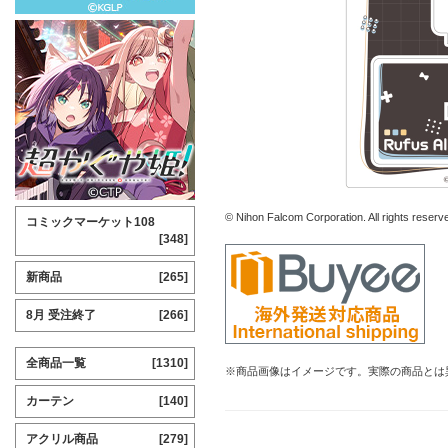
© Nihon Falcom Corporation. All rights reserv
コミックマーケット108
[348]
新商品
[265]
8月 受注終了
[266]
全商品一覧
[1310]
※商品画像はイメージです。実際の商品とは
カーテン
[140]
アクリル商品
[279]