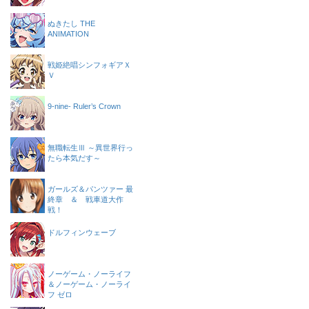
ぬきたし THE
ANIMATION
戦姫絶唱シンフォギアＸ
Ｖ
9-nine- Ruler’s Crown
無職転生Ⅲ ～異世界行っ
たら本気だす～
ガールズ＆パンツァー 最
終章 ＆ 戦車道大作
戦！
ドルフィンウェーブ
ノーゲーム・ノーライフ
＆ノーゲーム・ノーライ
フ ゼロ