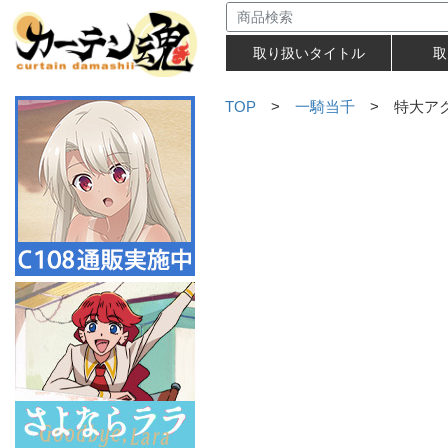
取り扱いタイトル
取
TOP
>
一騎当千
> 特大アク