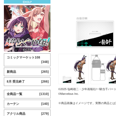
コミックマーケット108
[348]
新商品
[265]
8月 受注終了
[266]
©2025 塩崎雄二・少年画報社/一騎当千パー
全商品一覧
[1310]
©Marvelous Inc.
※商品画像はイメージです。実際の商品とは
カーテン
[140]
アクリル商品
[279]