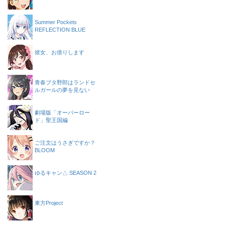
Summer Pockets
REFLECTION BLUE
彼女、お借りします
青春ブタ野郎はランドセ
ルガールの夢を見ない
劇場版「オーバーロー
ド」聖王国編
ご注文はうさぎですか？
BLOOM
ゆるキャン△ SEASON 2
東方Project