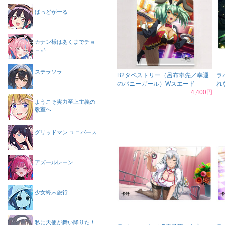
ばっどがーる
カナン様はあくまでチョ
ロい
ステラソラ
B2タペストリー（呂布奉先／幸運
ラ
のバニーガール）Wスエード
れ
4,400円
ようこそ実力至上主義の
教室へ
グリッドマン ユニバース
アズールレーン
少女終末旅行
私に天使が舞い降りた！