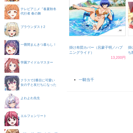
テレビアニメ『春夏秋冬
代行者 春の舞
ブラウンダスト2
一畳間まんきつ暮らし！
掛け布団カバー（呂蒙子明／ハプ
掛
ニングライド）
ち
13,200円
学園アイドルマスター
一騎当千
クラスで2番目に可愛い
女の子と友だちになった
よわよわ先生
エルフェンリート