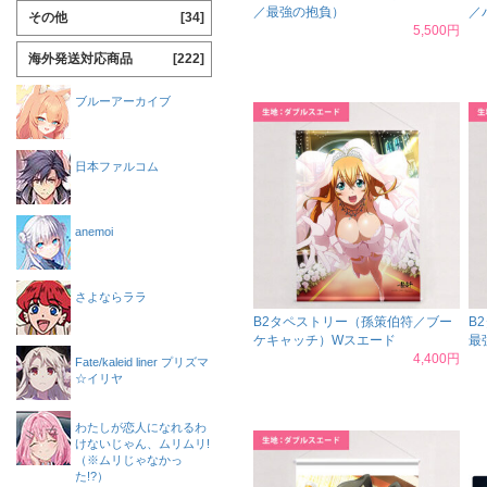
／最強の抱負）
／
その他
[34]
5,500円
海外発送対応商品
[222]
ブルーアーカイブ
日本ファルコム
anemoi
さよならララ
B2タペストリー（孫策伯符／ブー
B
ケキャッチ）Wスエード
最
4,400円
Fate/kaleid liner プリズマ
☆イリヤ
わたしが恋人になれるわ
けないじゃん、ムリムリ!
（※ムリじゃなかっ
た!?）