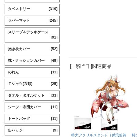
タペストリー
[319]
ラバーマット
[245]
スリーブ＆デッキケース
[91]
抱き枕カバー
[52]
枕・クッションカバー
[49]
[一騎当千]関連商品
のれん
[11]
Ｔシャツ(衣類)
[25]
タオル・タオルケット
[33]
シーツ・布団カバー
[11]
トートバッグ
[11]
缶バッジ
[9]
特大アクリルスタンド（孫策伯符
特