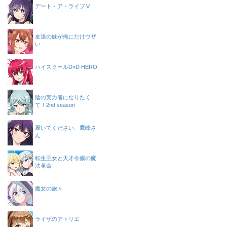
デート・ア・ライブⅤ
友達の妹が俺にだけウザ
い
ハイスクールD×D HERO
陰の実力者になりたく
て！2nd season
履いてください、鷹峰さ
ん
転生王女と天才令嬢の魔
法革命
魔女の旅々
ライザのアトリエ