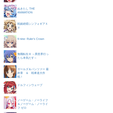
ぬきたし THE
ANIMATION
戦姫絶唱シンフォギアＸ
Ｖ
9-nine- Ruler’s Crown
無職転生Ⅲ ～異世界行っ
たら本気だす～
ガールズ＆パンツァー 最
終章 ＆ 戦車道大作
戦！
ドルフィンウェーブ
ノーゲーム・ノーライフ
＆ノーゲーム・ノーライ
フ ゼロ