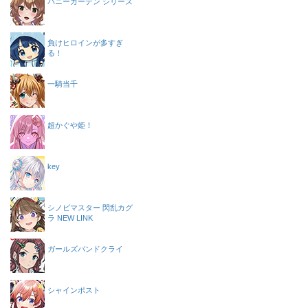
バニーガーデン シリーズ
負けヒロインが多すぎ
る！
一騎当千
超かぐや姫！
key
シノビマスター 閃乱カグ
ラ NEW LINK
ガールズバンドクライ
シャインポスト