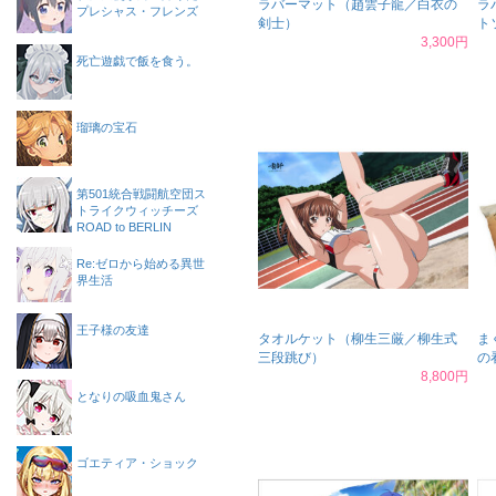
ラバーマット（趙雲子龍／白衣の
ラ
プレシャス・フレンズ
剣士）
ト
3,300円
死亡遊戯で飯を食う。
瑠璃の宝石
第501統合戦闘航空団ス
トライクウィッチーズ
ROAD to BERLIN
Re:ゼロから始める異世
界生活
王子様の友達
タオルケット（柳生三厳／柳生式
ま
三段跳び）
の
8,800円
となりの吸血鬼さん
ゴエティア・ショック