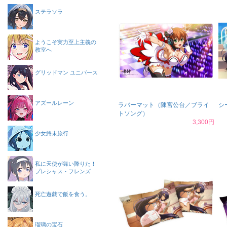
ステラソラ
ようこそ実力至上主義の
教室へ
グリッドマン ユニバース
アズールレーン
ラバーマット（陳宮公台／ブライ
シ
トソング）
3,300円
少女終末旅行
私に天使が舞い降りた！
プレシャス・フレンズ
死亡遊戯で飯を食う。
瑠璃の宝石