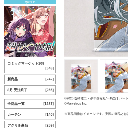
コミックマーケット108
[348]
新商品
[242]
8月 受注終了
[266]
©2025 塩崎雄二・少年画報社/一騎当千パー
全商品一覧
[1287]
©Marvelous Inc.
※商品画像はイメージです。実際の商品とは
カーテン
[140]
アクリル商品
[259]