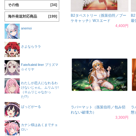
その他
[34]
B2タペストリー（孫策伯符／ブー
B
海外発送対応商品
[199]
ケキャッチ）Wスエード
最
4,400円
anemoi
さよならララ
Fate/kaleid liner プリズマ
☆イリヤ
わたしが恋人になれるわ
けないじゃん、ムリムリ!
（※ムリじゃなかっ
た!?）
ばっどがーる
ラバーマット（孫策伯符／包み切
ラ
れない破壊力）
態
3,300円
カナン様はあくまでチョ
ロい