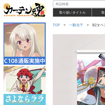
取り扱いタイトル
取
TOP
>
一騎当千
> B2タペ