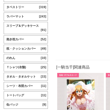
タペストリー
[319]
ラバーマット
[243]
スリーブ＆デッキケース
[91]
抱き枕カバー
[52]
枕・クッションカバー
[49]
のれん
[10]
[一騎当千]関連商品
Ｔシャツ(衣類)
[25]
タオル・タオルケット
[33]
シーツ・布団カバー
[11]
トートバッグ
[11]
缶バッジ
[9]