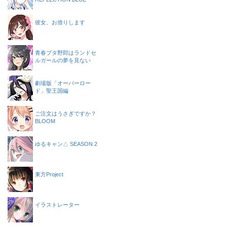
彼女、お借りします
青春ブタ野郎はランドセ
ルガールの夢を見ない
劇場版「オーバーロー
ド」聖王国編
ご注文はうさぎですか？
BLOOM
ゆるキャン△ SEASON 2
東方Project
イラストレーター