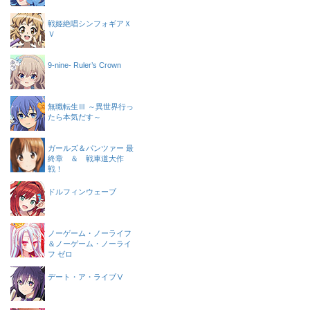
戦姫絶唱シンフォギアＸ
Ｖ
9-nine- Ruler’s Crown
無職転生Ⅲ ～異世界行っ
たら本気だす～
ガールズ＆パンツァー 最
終章 ＆ 戦車道大作
戦！
ドルフィンウェーブ
ノーゲーム・ノーライフ
＆ノーゲーム・ノーライ
フ ゼロ
デート・ア・ライブⅤ