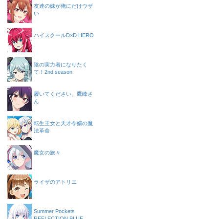
友達の妹が俺にだけウザ
い
ハイスクールD×D HERO
陰の実力者になりたく
て！2nd season
履いてください、鷹峰さ
ん
転生王女と天才令嬢の魔
法革命
魔女の旅々
ライザのアトリエ
Summer Pockets
REFLECTION BLUE