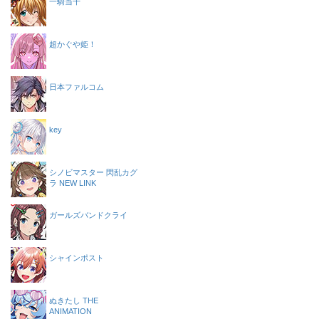
一騎当千
超かぐや姫！
日本ファルコム
key
シノビマスター 閃乱カグ
ラ NEW LINK
ガールズバンドクライ
シャインポスト
ぬきたし THE
ANIMATION