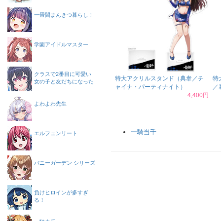
一畳間まんきつ暮らし！
学園アイドルマスター
クラスで2番目に可愛い
特大アクリルスタンド（典韋／チ
特
女の子と友だちになった
ャイナ・パーティナイト）
／
4,400円
よわよわ先生
一騎当千
エルフェンリート
バニーガーデン シリーズ
負けヒロインが多すぎ
る！