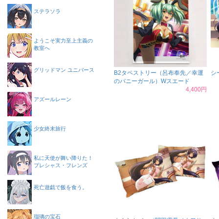
ステラソラ
ようこそ実力至上主義の
教室へ
グリッドマン ユニバース
B2タペストリー（呂布奉先／幸運
シ
のバニーガール）Wスエード
4,400円
アズールレーン
少女終末旅行
私に天使が舞い降りた！
プレシャス・フレンズ
死亡遊戯で飯を食う。
瑠璃の宝石