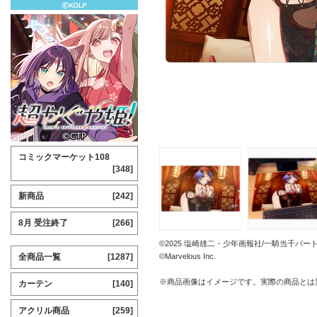
コミックマーケット108
[348]
新商品
[242]
8月 受注終了
[266]
©2025 塩崎雄二・少年画報社/一騎当千パー
全商品一覧
[1287]
©Marvelous Inc.
※商品画像はイメージです。実際の商品とは
カーテン
[140]
アクリル商品
[259]