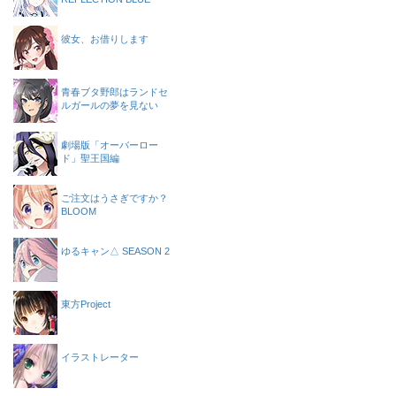
彼女、お借りします
青春ブタ野郎はランドセ
ルガールの夢を見ない
劇場版「オーバーロー
ド」聖王国編
ご注文はうさぎですか？
BLOOM
ゆるキャン△ SEASON 2
東方Project
イラストレーター