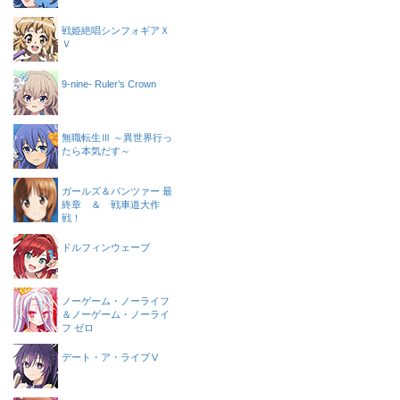
戦姫絶唱シンフォギアＸ
Ｖ
9-nine- Ruler’s Crown
無職転生Ⅲ ～異世界行っ
たら本気だす～
ガールズ＆パンツァー 最
終章 ＆ 戦車道大作
戦！
ドルフィンウェーブ
ノーゲーム・ノーライフ
＆ノーゲーム・ノーライ
フ ゼロ
デート・ア・ライブⅤ