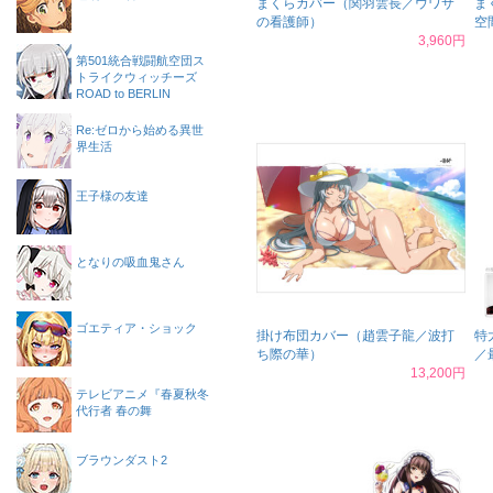
まくらカバー（関羽雲長／ウワサ
ま
の看護師）
空
3,960円
第501統合戦闘航空団ス
トライクウィッチーズ
ROAD to BERLIN
Re:ゼロから始める異世
界生活
王子様の友達
となりの吸血鬼さん
ゴエティア・ショック
掛け布団カバー（趙雲子龍／波打
特
ち際の華）
／
13,200円
テレビアニメ『春夏秋冬
代行者 春の舞
ブラウンダスト2