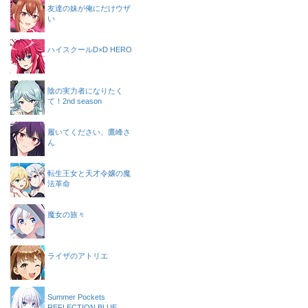
友達の妹が俺にだけウザ
い
ハイスクールD×D HERO
陰の実力者になりたく
て！2nd season
履いてください、鷹峰さ
ん
転生王女と天才令嬢の魔
法革命
魔女の旅々
ライザのアトリエ
Summer Pockets
REFLECTION BLUE