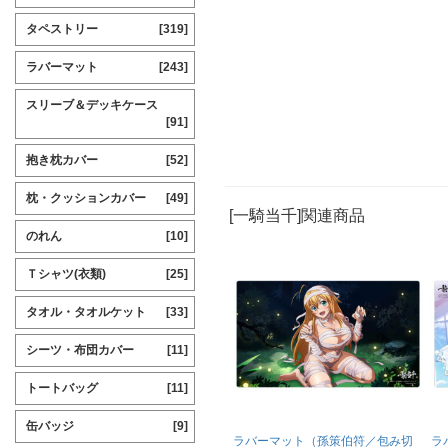
タペストリー
[319]
ラバーマット
[243]
スリーブ＆デッキケース
[91]
抱き枕カバー
[52]
枕・クッションカバー
[49]
[一騎当千]関連商品
のれん
[10]
Ｔシャツ(衣類)
[25]
タオル・タオルケット
[33]
シーツ・布団カバー
[11]
トートバッグ
[11]
缶バッジ
[9]
ラバーマット（孫策伯符／包み切
ラ