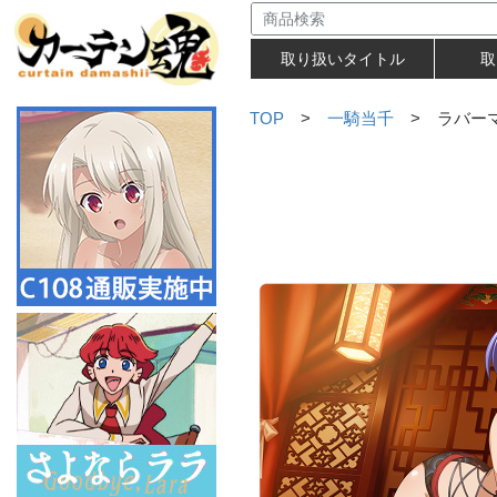
取り扱いタイトル
取
TOP
>
一騎当千
> ラバーマ