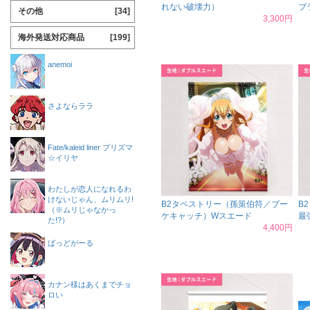
れない破壊力）
ブ
その他
[34]
3,300円
海外発送対応商品
[199]
anemoi
さよならララ
Fate/kaleid liner プリズマ
☆イリヤ
わたしが恋人になれるわ
けないじゃん、ムリムリ!
B2タペストリー（孫策伯符／ブー
B
（※ムリじゃなかっ
ケキャッチ）Wスエード
最
た!?）
4,400円
ばっどがーる
カナン様はあくまでチョ
ロい