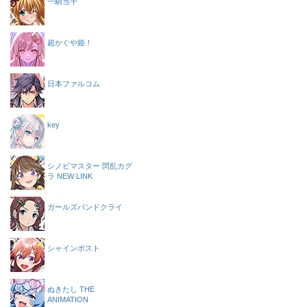
一騎当千
超かぐや姫！
日本ファルコム
key
シノビマスター 閃乱カグ
ラ NEW LINK
ガールズバンドクライ
シャインポスト
ぬきたし THE
ANIMATION