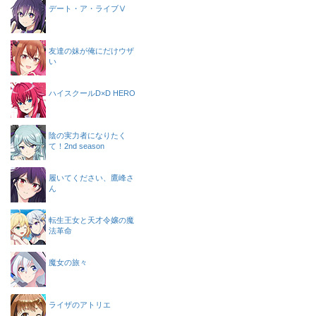
デート・ア・ライブⅤ
友達の妹が俺にだけウザ
い
ハイスクールD×D HERO
陰の実力者になりたく
て！2nd season
履いてください、鷹峰さ
ん
転生王女と天才令嬢の魔
法革命
魔女の旅々
ライザのアトリエ