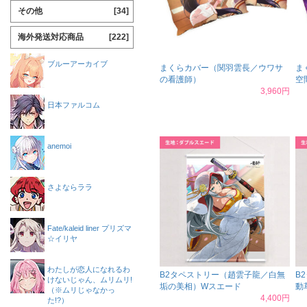
その他
[34]
海外発送対応商品
[222]
ブルーアーカイブ
まくらカバー（関羽雲長／ウワサ
ま
の看護師）
空
3,960円
日本ファルコム
anemoi
さよならララ
Fate/kaleid liner プリズマ
☆イリヤ
わたしが恋人になれるわ
B2タペストリー（趙雲子龍／白無
B
けないじゃん、ムリムリ!
垢の美相）Wスエード
動
（※ムリじゃなかっ
4,400円
た!?）