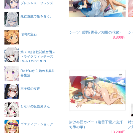
プレシャス・フレンズ
死亡遊戯で飯を食う。
シーツ（関羽雲長／潮風の花嫁）
シ
瑠璃の宝石
8,800円
第501統合戦闘航空団ス
トライクウィッチーズ
ROAD to BERLIN
Re:ゼロから始める異世
界生活
王子様の友達
となりの吸血鬼さん
掛け布団カバー（趙雲子龍／波打
特
ゴエティア・ショック
ち際の華）
／
13,200円