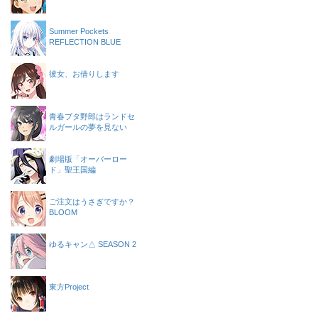
Summer Pockets
REFLECTION BLUE
彼女、お借りします
青春ブタ野郎はランドセ
ルガールの夢を見ない
劇場版「オーバーロー
ド」聖王国編
ご注文はうさぎですか？
BLOOM
ゆるキャン△ SEASON 2
東方Project