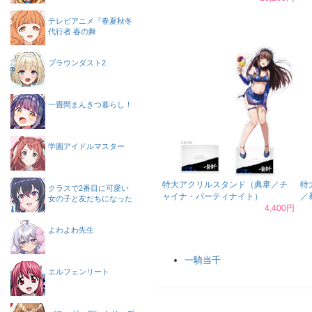
テレビアニメ『春夏秋冬
代行者 春の舞
ブラウンダスト2
一畳間まんきつ暮らし！
学園アイドルマスター
特大アクリルスタンド（典韋／チ
特
クラスで2番目に可愛い
ャイナ・パーティナイト）
／
女の子と友だちになった
4,400円
よわよわ先生
一騎当千
エルフェンリート