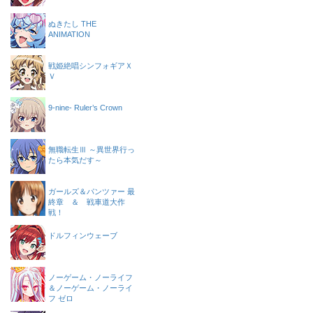
ぬきたし THE
ANIMATION
戦姫絶唱シンフォギアＸ
Ｖ
9-nine- Ruler’s Crown
無職転生Ⅲ ～異世界行っ
たら本気だす～
ガールズ＆パンツァー 最
終章 ＆ 戦車道大作
戦！
ドルフィンウェーブ
ノーゲーム・ノーライフ
＆ノーゲーム・ノーライ
フ ゼロ