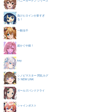
バニーガーデン シリーズ
負けヒロインが多すぎ
る！
一騎当千
超かぐや姫！
key
シノビマスター 閃乱カグ
ラ NEW LINK
ガールズバンドクライ
シャインポスト