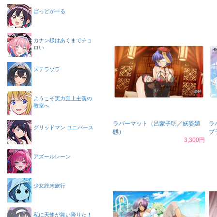
ばっどがーる
カナン様はあくまでチョ
ロい
ステラソラ
ようこそ実力至上主義の
教室へ
ラバーマット（呂蒙子明／妖姿媚
ラ
グリッドマン ユニバース
態）
ブ
3,300円
アズールレーン
少女終末旅行
私に天使が舞い降りた！