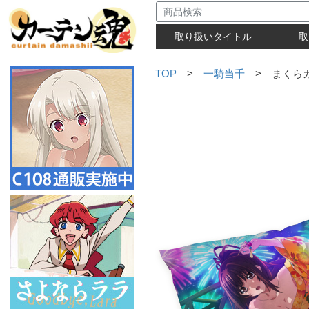
取り扱いタイトル
取
TOP
>
一騎当千
> まくらカ