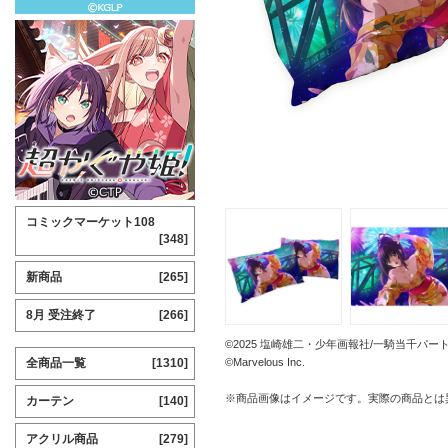
コミックマーケット108
[348]
新商品
[265]
8月 受注終了
[266]
©2025 塩崎雄二・少年画報社/一騎当千パー
全商品一覧
[1310]
©Marvelous Inc.
※商品画像はイメージです。実際の商品とは
カーテン
[140]
アクリル商品
[279]