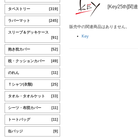
[Key25th]
タペストリー
[319]
ラバーマット
[245]
販売中の関連商品はありません。
スリーブ＆デッキケース
Key
[91]
抱き枕カバー
[52]
枕・クッションカバー
[49]
のれん
[11]
Ｔシャツ(衣類)
[25]
タオル・タオルケット
[33]
シーツ・布団カバー
[11]
トートバッグ
[11]
缶バッジ
[9]