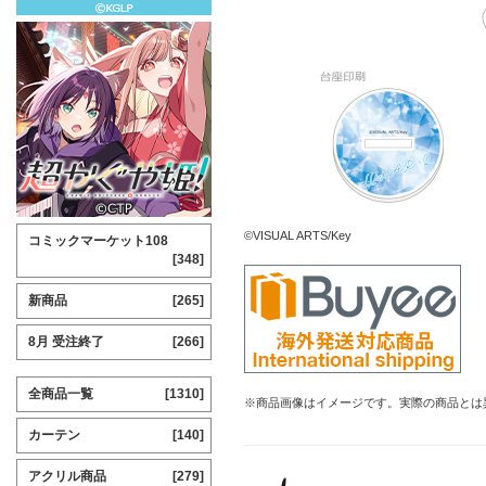
©VISUAL ARTS/Key
コミックマーケット108
[348]
新商品
[265]
8月 受注終了
[266]
全商品一覧
[1310]
※商品画像はイメージです。実際の商品とは
カーテン
[140]
アクリル商品
[279]