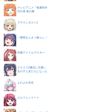
テレビアニメ『春夏秋冬
代行者 春の舞
ブラウンダスト2
一畳間まんきつ暮らし！
学園アイドルマスター
クラスで2番目に可愛い
女の子と友だちになった
よわよわ先生
エルフェンリート