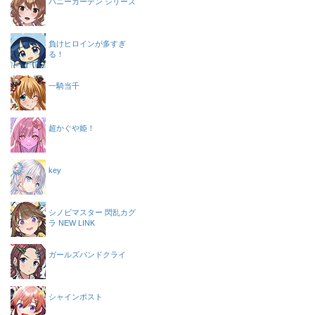
バニーガーデン シリーズ
負けヒロインが多すぎ
る！
一騎当千
超かぐや姫！
key
シノビマスター 閃乱カグ
ラ NEW LINK
ガールズバンドクライ
シャインポスト