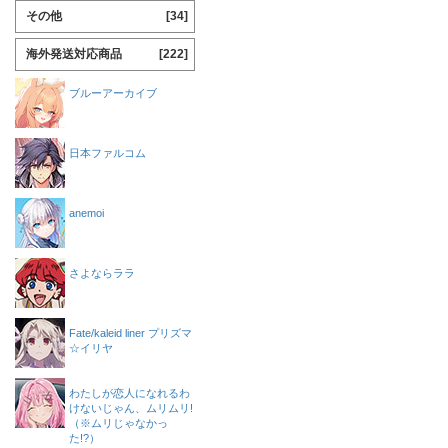
その他
[34]
海外発送対応商品
[222]
ブルーアーカイブ
日本ファルコム
anemoi
さよならララ
Fate/kaleid liner プリズマ
☆イリヤ
わたしが恋人になれるわ
けないじゃん、ムリムリ!
（※ムリじゃなかっ
た!?）