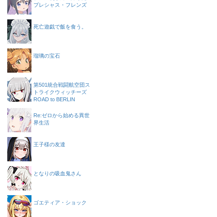
プレシャス・フレンズ
死亡遊戯で飯を食う。
瑠璃の宝石
第501統合戦闘航空団ス
トライクウィッチーズ
ROAD to BERLIN
Re:ゼロから始める異世
界生活
王子様の友達
となりの吸血鬼さん
ゴエティア・ショック