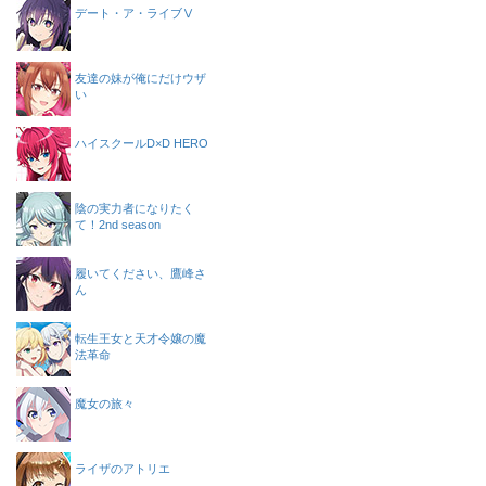
デート・ア・ライブⅤ
友達の妹が俺にだけウザ
い
ハイスクールD×D HERO
陰の実力者になりたく
て！2nd season
履いてください、鷹峰さ
ん
転生王女と天才令嬢の魔
法革命
魔女の旅々
ライザのアトリエ