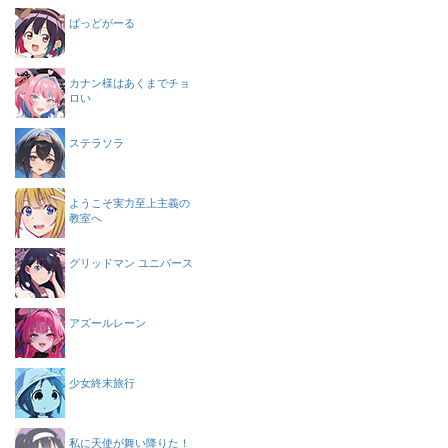
ばっどがーる
カナン様はあくまでチョ
ロい
ステラソラ
ようこそ実力至上主義の
教室へ
グリッドマン ユニバース
アズールレーン
少女終末旅行
私に天使が舞い降りた！