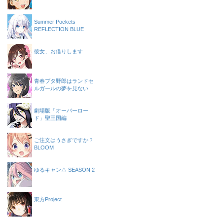
Summer Pockets
REFLECTION BLUE
彼女、お借りします
青春ブタ野郎はランドセ
ルガールの夢を見ない
劇場版「オーバーロー
ド」聖王国編
ご注文はうさぎですか？
BLOOM
ゆるキャン△ SEASON 2
東方Project