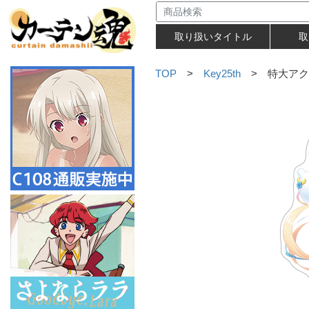
取り扱いタイトル
取
TOP
>
Key25th
> 特大アクリ