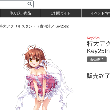
取り扱い商品
ご利用ガイド
イベント情
大アクリルスタンド（古河渚／Key25th）
Key25th
特大ア
Key25t
販売終了
販売終