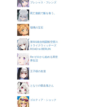
プレシャス・フレンズ
死亡遊戯で飯を食う。
瑠璃の宝石
第501統合戦闘航空団ス
トライクウィッチーズ
ROAD to BERLIN
Re:ゼロから始める異世
界生活
王子様の友達
となりの吸血鬼さん
ゴエティア・ショック