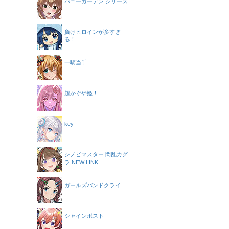
バニーガーデン シリーズ
負けヒロインが多すぎ
る！
一騎当千
超かぐや姫！
key
シノビマスター 閃乱カグ
ラ NEW LINK
ガールズバンドクライ
シャインポスト