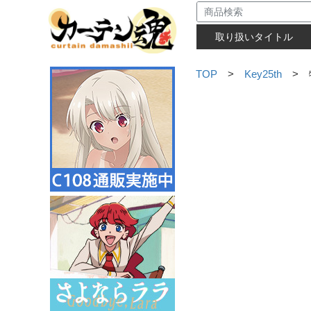
取り扱いタイトル
TOP
>
Key25th
> 特