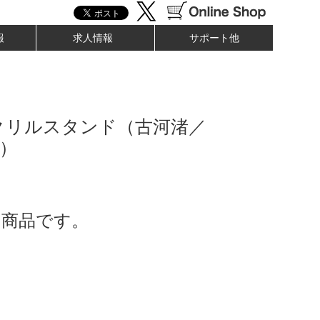
報
求人情報
サポート他
クリルスタンド（古河渚／
h）
了商品です。