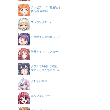
テレビアニメ『春夏秋冬
代行者 春の舞
ブラウンダスト2
一畳間まんきつ暮らし！
学園アイドルマスター
クラスで2番目に可愛い
女の子と友だちになった
よわよわ先生
エルフェンリート