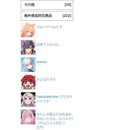
その他
[34]
海外発送対応商品
[222]
ブルーアーカイブ
日本ファルコム
anemoi
さよならララ
Fate/kaleid liner プリズマ
☆イリヤ
わたしが恋人になれるわ
けないじゃん、ムリムリ!
（※ムリじゃなかっ
た!?）