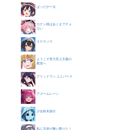
ばっどがーる
カナン様はあくまでチョ
ロい
ステラソラ
ようこそ実力至上主義の
教室へ
グリッドマン ユニバース
アズールレーン
少女終末旅行
私に天使が舞い降りた！