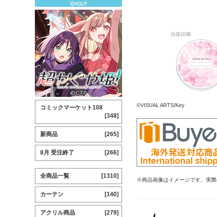
©VISUAL ARTS/Key
コミックマーケット108
[348]
新商品
[265]
8月 受注終了
[266]
全商品一覧
[1310]
※商品画像はイメージです。実際
カーテン
[140]
アクリル商品
[279]