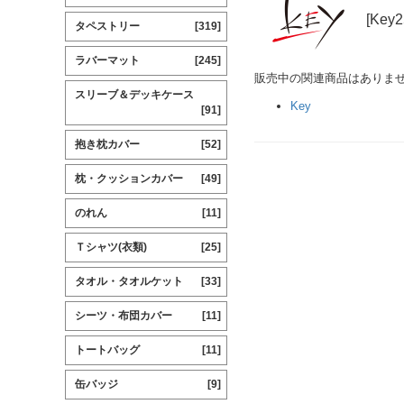
[Key
タペストリー
[319]
ラバーマット
[245]
販売中の関連商品はありま
スリーブ＆デッキケース
Key
[91]
抱き枕カバー
[52]
枕・クッションカバー
[49]
のれん
[11]
Ｔシャツ(衣類)
[25]
タオル・タオルケット
[33]
シーツ・布団カバー
[11]
トートバッグ
[11]
缶バッジ
[9]