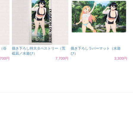
（谷
描き下ろし特大タペストリー（荒
描き下ろしラバーマット（水遊
砥凪／水遊び）
び）
,700円
7,700円
3,300円