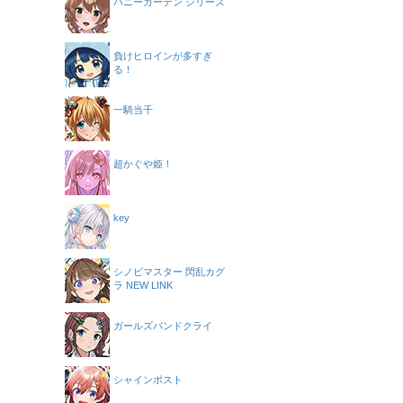
バニーガーデン シリーズ
負けヒロインが多すぎ
る！
一騎当千
超かぐや姫！
key
シノビマスター 閃乱カグ
ラ NEW LINK
ガールズバンドクライ
シャインポスト