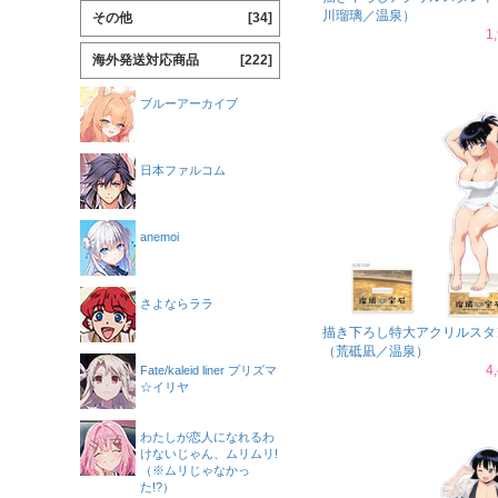
川瑠璃／温泉）
その他
[34]
1
海外発送対応商品
[222]
ブルーアーカイブ
日本ファルコム
anemoi
さよならララ
描き下ろし特大アクリルスタ
（荒砥凪／温泉）
4
Fate/kaleid liner プリズマ
☆イリヤ
わたしが恋人になれるわ
けないじゃん、ムリムリ!
（※ムリじゃなかっ
た!?）