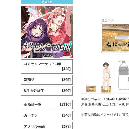
コミックマーケット108
[348]
新商品
[265]
8月 受注終了
[266]
©2025 渋谷圭一郎/KADOKA
全商品一覧
[1310]
原画:藤井茉由 仕上げ:野口幸恵 特
※商品画像はイメージです。実際
カーテン
[140]
アクリル商品
[279]