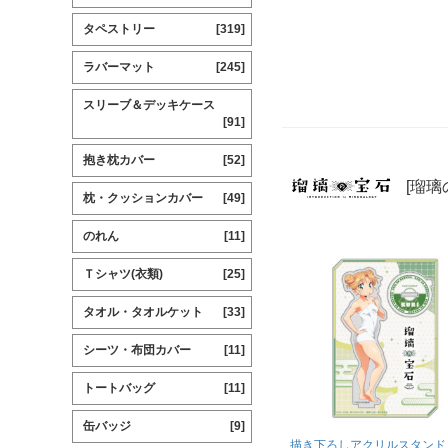
タペストリー
[319]
ラバーマット
[245]
スリーブ＆デッキケース
[91]
抱き枕カバー
[52]
[瑠璃
枕・クッションカバー
[49]
のれん
[11]
Ｔシャツ(衣類)
[25]
タオル・タオルケット
[33]
シーツ・布団カバー
[11]
トートバッグ
[11]
缶バッジ
[9]
描き下ろしアクリルスタンド