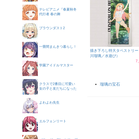
テレビアニメ『春夏秋冬
代行者 春の舞
ブラウンダスト2
一畳間まんきつ暮らし！
描き下ろし特大タペストリー
川瑠璃／水遊び）
7
学園アイドルマスター
クラスで2番目に可愛い
瑠璃の宝石
女の子と友だちになった
よわよわ先生
エルフェンリート