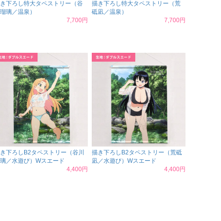
き下ろし特大タペストリー（谷
描き下ろし特大タペストリー（荒
瑠璃／温泉）
砥凪／温泉）
7,700円
7,700円
き下ろしB2タペストリー（谷川
描き下ろしB2タペストリー（荒砥
璃／水遊び）Wスエード
凪／水遊び）Wスエード
4,400円
4,400円