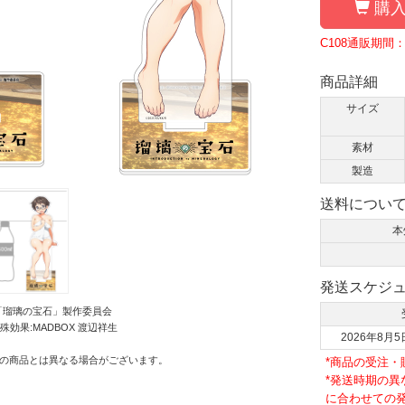
購入
C108通販期間：
商品詳細
サイズ
素材
製造
送料につい
本
発送スケジ
WA/「瑠璃の宝石」製作委員会
殊効果:MADBOX 渡辺祥生
2026年8月5
の商品とは異なる場合がございます。
*商品の受注
*発送時期の
に合わせての