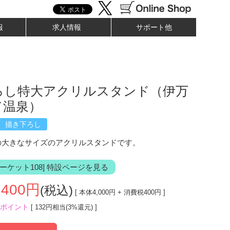
報
求人情報
サポート他
ろし特大アクリルスタンド（伊万
／温泉）
描き下ろし
mの大きなサイズのアクリルスタンドです。
ーケット108] 特設ページを見る
,400
円
(税込)
[ 本体
4,000
円 + 消費税
400
円 ]
ポイント
[ 132円相当(3%還元) ]