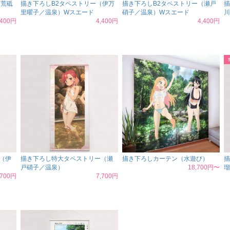
（荒砥
描き下ろしB2タペストリー（伊万
描き下ろしB2タペストリー（瀬戸
描
里曜子／温泉）Wスエード
硝子／温泉）Wスエード
川
,400円
4,400円
4,400円
（伊
描き下ろし特大タペストリー（瀬
描き下ろしカーテン（水遊び）
描
戸硝子／温泉）
18,700円〜
瑠
,700円
7,700円