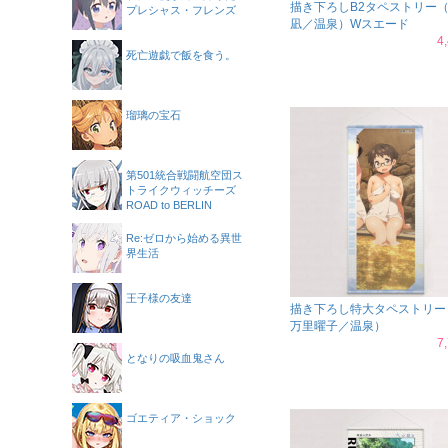
描き下ろしB2タペストリー
プレシャス・フレンズ
凪／温泉）Wスエード
4
死亡遊戯で飯を食う。
瑠璃の宝石
第501統合戦闘航空団ス
トライクウィッチーズ
ROAD to BERLIN
Re:ゼロから始める異世
界生活
王子様の友達
描き下ろし特大タペストリー
万里曜子／温泉）
7
となりの吸血鬼さん
ゴエティア・ショック