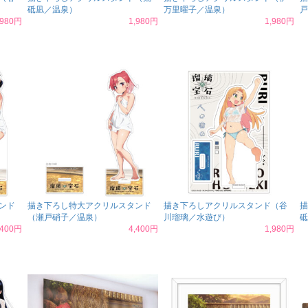
砥凪／温泉）
万里曜子／温泉）
戸
,980円
1,980円
1,980円
ンド
描き下ろし特大アクリルスタンド
描き下ろしアクリルスタンド（谷
描
（瀬戸硝子／温泉）
川瑠璃／水遊び）
砥
,400円
4,400円
1,980円