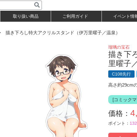
取り扱い商品
ご利用ガイド
イベント情
 描き下ろし特大アクリルスタンド（伊万里曜子／温泉）
瑠璃の宝石
描き下
里曜子
C108先行
高さ約29c
[コミックマ
4
価格：
ポイント：
132