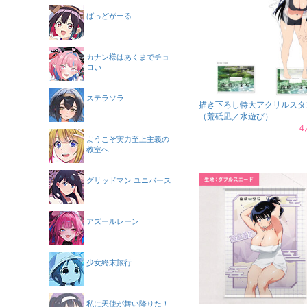
ばっどがーる
カナン様はあくまでチョ
ロい
ステラソラ
描き下ろし特大アクリルスタ
（荒砥凪／水遊び）
4
ようこそ実力至上主義の
教室へ
グリッドマン ユニバース
アズールレーン
少女終末旅行
私に天使が舞い降りた！