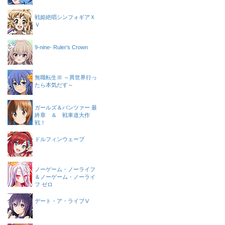
戦姫絶唱シンフォギアＸ
Ｖ
9-nine- Ruler’s Crown
無職転生Ⅲ ～異世界行っ
たら本気だす～
ガールズ＆パンツァー 最
終章 ＆ 戦車道大作
戦！
ドルフィンウェーブ
ノーゲーム・ノーライフ
＆ノーゲーム・ノーライ
フ ゼロ
デート・ア・ライブⅤ