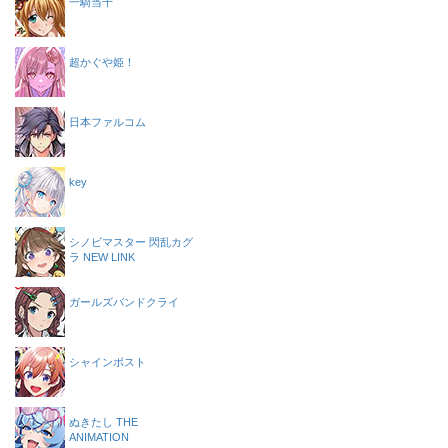
一騎当千
超かぐや姫！
日本ファルコム
key
シノビマスター 閃乱カグ
ラ NEW LINK
ガールズバンドクライ
シャインポスト
ぬきたし THE
ANIMATION