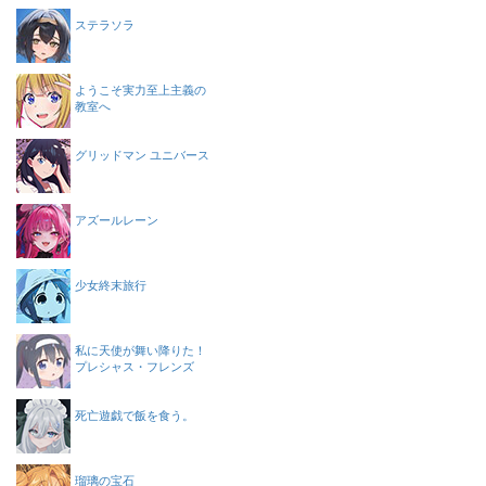
ステラソラ
ようこそ実力至上主義の
教室へ
グリッドマン ユニバース
アズールレーン
少女終末旅行
私に天使が舞い降りた！
プレシャス・フレンズ
死亡遊戯で飯を食う。
瑠璃の宝石