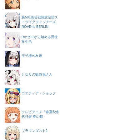
第501統合戦闘航空団ス
トライクウィッチーズ
ROAD to BERLIN
Re:ゼロから始める異世
界生活
王子様の友達
となりの吸血鬼さん
ゴエティア・ショック
テレビアニメ『春夏秋冬
代行者 春の舞
ブラウンダスト2