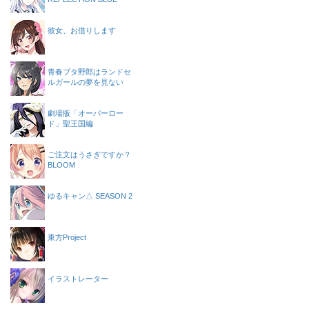
彼女、お借りします
青春ブタ野郎はランドセ
ルガールの夢を見ない
劇場版「オーバーロー
ド」聖王国編
ご注文はうさぎですか？
BLOOM
ゆるキャン△ SEASON 2
東方Project
イラストレーター