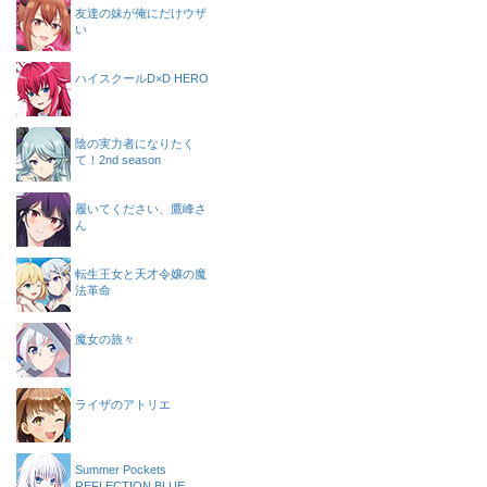
友達の妹が俺にだけウザ
い
ハイスクールD×D HERO
陰の実力者になりたく
て！2nd season
履いてください、鷹峰さ
ん
転生王女と天才令嬢の魔
法革命
魔女の旅々
ライザのアトリエ
Summer Pockets
REFLECTION BLUE