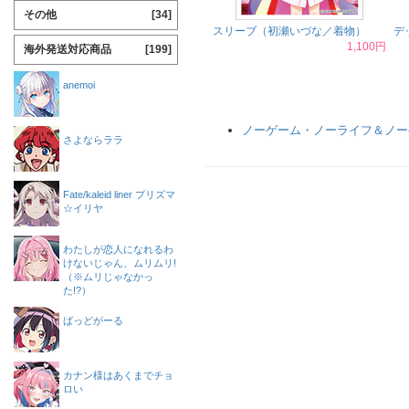
その他
[34]
スリーブ（初瀬いづな／着物）
デ
1,100円
海外発送対応商品
[199]
anemoi
ノーゲーム・ノーライフ＆ノー
さよならララ
Fate/kaleid liner プリズマ
☆イリヤ
わたしが恋人になれるわ
けないじゃん、ムリムリ!
（※ムリじゃなかっ
た!?）
ばっどがーる
カナン様はあくまでチョ
ロい