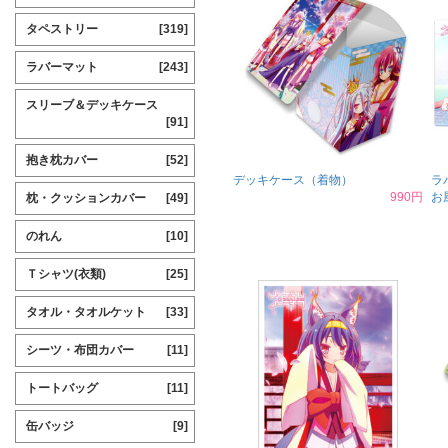
タペストリー
[319]
ラバーマット
[243]
スリーブ＆デッキケース
[91]
抱き枕カバー
[52]
デッキケース（着物）
ラ
990円
お
枕・クッションカバー
[49]
のれん
[10]
Ｔシャツ(衣類)
[25]
タオル・タオルケット
[33]
シーツ・布団カバー
[11]
トートバッグ
[11]
缶バッジ
[9]