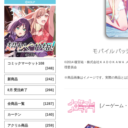
©2014 榎宮祐・株式会社ＫＡＤＯＫＡＷ
コミックマーケット108
理委員会
[348]
※商品画像はイメージです。実際の商品とは
新商品
[242]
8月 受注終了
[266]
全商品一覧
[1287]
[ノーゲーム
カーテン
[140]
アクリル商品
[259]