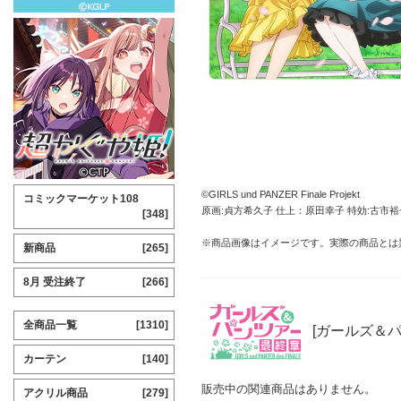
©GIRLS und PANZER Finale Projekt
コミックマーケット108
原画:貞方希久子 仕上：原田幸子 特効:古市裕
[348]
※商品画像はイメージです。実際の商品とは
新商品
[265]
8月 受注終了
[266]
全商品一覧
[1310]
[ガールズ＆パ
カーテン
[140]
販売中の関連商品はありません。
アクリル商品
[279]