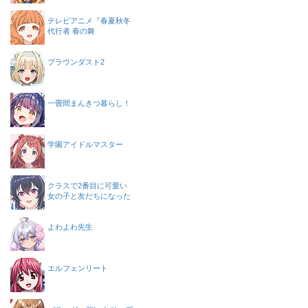
テレビアニメ『春夏秋冬
代行者 春の舞
ブラウンダスト2
一畳間まんきつ暮らし！
学園アイドルマスター
クラスで2番目に可愛い
女の子と友だちになった
よわよわ先生
エルフェンリート