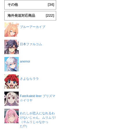
その他
[34]
海外発送対応商品
[222]
ブルーアーカイブ
日本ファルコム
anemoi
さよならララ
Fate/kaleid liner プリズマ
☆イリヤ
わたしが恋人になれるわ
けないじゃん、ムリムリ!
（※ムリじゃなかっ
た!?）