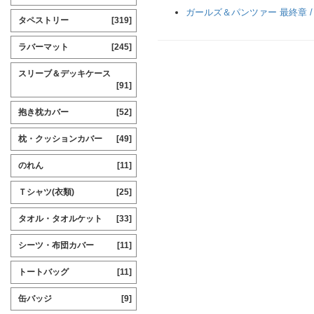
ガールズ＆パンツァー 最終章 
タペストリー
[319]
ラバーマット
[245]
スリーブ＆デッキケース
[91]
抱き枕カバー
[52]
枕・クッションカバー
[49]
のれん
[11]
Ｔシャツ(衣類)
[25]
タオル・タオルケット
[33]
シーツ・布団カバー
[11]
トートバッグ
[11]
缶バッジ
[9]