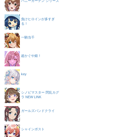
バニーガーデン シリーズ
負けヒロインが多すぎ
る！
一騎当千
超かぐや姫！
key
シノビマスター 閃乱カグ
ラ NEW LINK
ガールズバンドクライ
シャインポスト