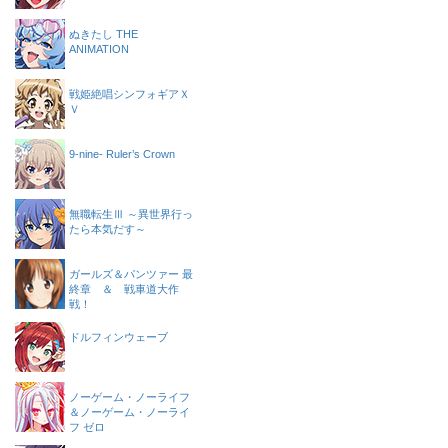
ぬきたし THE
ANIMATION
戦姫絶唱シンフォギアＸ
Ｖ
9-nine- Ruler’s Crown
無職転生Ⅲ ～異世界行っ
たら本気だす～
ガールズ＆パンツァー 最
終章 ＆ 戦車道大作
戦！
ドルフィンウェーブ
ノーゲーム・ノーライフ
＆ノーゲーム・ノーライ
フ ゼロ