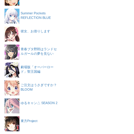
Summer Pockets
REFLECTION BLUE
彼女、お借りします
青春ブタ野郎はランドセ
ルガールの夢を見ない
劇場版「オーバーロー
ド」聖王国編
ご注文はうさぎですか？
BLOOM
ゆるキャン△ SEASON 2
東方Project