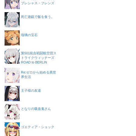
プレシャス・フレンズ
死亡遊戯で飯を食う。
瑠璃の宝石
第501統合戦闘航空団ス
トライクウィッチーズ
ROAD to BERLIN
Re:ゼロから始める異世
界生活
王子様の友達
となりの吸血鬼さん
ゴエティア・ショック