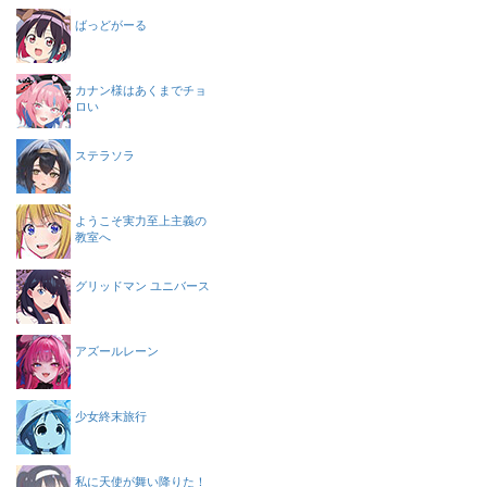
ばっどがーる
カナン様はあくまでチョ
ロい
ステラソラ
ようこそ実力至上主義の
教室へ
グリッドマン ユニバース
アズールレーン
少女終末旅行
私に天使が舞い降りた！