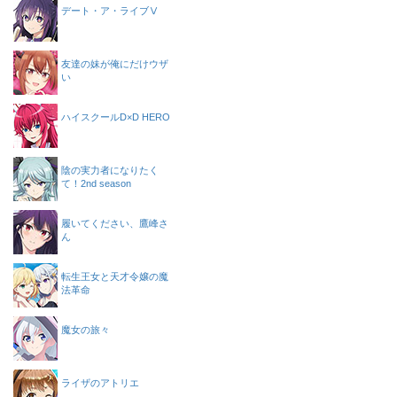
デート・ア・ライブⅤ
友達の妹が俺にだけウザ
い
ハイスクールD×D HERO
陰の実力者になりたく
て！2nd season
履いてください、鷹峰さ
ん
転生王女と天才令嬢の魔
法革命
魔女の旅々
ライザのアトリエ