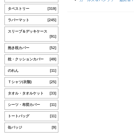
タペストリー
[319]
ラバーマット
[245]
スリーブ＆デッキケース
[91]
抱き枕カバー
[52]
枕・クッションカバー
[49]
のれん
[11]
Ｔシャツ(衣類)
[25]
タオル・タオルケット
[33]
シーツ・布団カバー
[11]
トートバッグ
[11]
缶バッジ
[9]