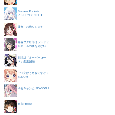
Summer Pockets
REFLECTION BLUE
彼女、お借りします
青春ブタ野郎はランドセ
ルガールの夢を見ない
劇場版「オーバーロー
ド」聖王国編
ご注文はうさぎですか？
BLOOM
ゆるキャン△ SEASON 2
東方Project