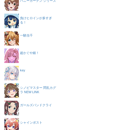
バニーガーデン シリーズ
負けヒロインが多すぎ
る！
一騎当千
超かぐや姫！
key
シノビマスター 閃乱カグ
ラ NEW LINK
ガールズバンドクライ
シャインポスト