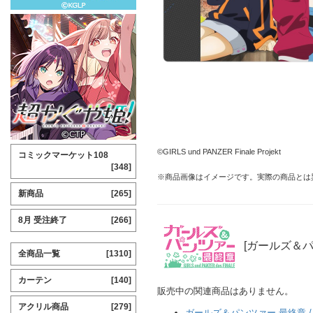
©GIRLS und PANZER Finale Projekt
コミックマーケット108
[348]
※商品画像はイメージです。実際の商品とは
新商品
[265]
8月 受注終了
[266]
[ガールズ＆パ
全商品一覧
[1310]
カーテン
[140]
販売中の関連商品はありません。
アクリル商品
[279]
ガールズ＆パンツァー 最終章 