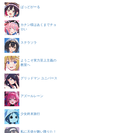
ばっどがーる
カナン様はあくまでチョ
ロい
ステラソラ
ようこそ実力至上主義の
教室へ
グリッドマン ユニバース
アズールレーン
少女終末旅行
私に天使が舞い降りた！