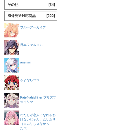
その他
[34]
海外発送対応商品
[222]
ブルーアーカイブ
日本ファルコム
anemoi
さよならララ
Fate/kaleid liner プリズマ
☆イリヤ
わたしが恋人になれるわ
けないじゃん、ムリムリ!
（※ムリじゃなかっ
た!?）