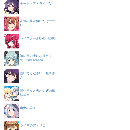
デート・ア・ライブⅤ
友達の妹が俺にだけウザ
い
ハイスクールD×D HERO
陰の実力者になりたく
て！2nd season
履いてください、鷹峰さ
ん
転生王女と天才令嬢の魔
法革命
魔女の旅々
ライザのアトリエ