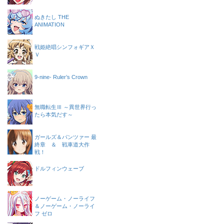
ぬきたし THE
ANIMATION
戦姫絶唱シンフォギアＸ
Ｖ
9-nine- Ruler’s Crown
無職転生Ⅲ ～異世界行っ
たら本気だす～
ガールズ＆パンツァー 最
終章 ＆ 戦車道大作
戦！
ドルフィンウェーブ
ノーゲーム・ノーライフ
＆ノーゲーム・ノーライ
フ ゼロ