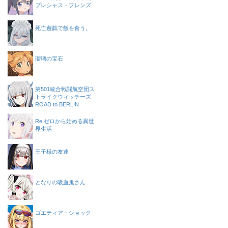
プレシャス・フレンズ
死亡遊戯で飯を食う。
瑠璃の宝石
第501統合戦闘航空団ス
トライクウィッチーズ
ROAD to BERLIN
Re:ゼロから始める異世
界生活
王子様の友達
となりの吸血鬼さん
ゴエティア・ショック