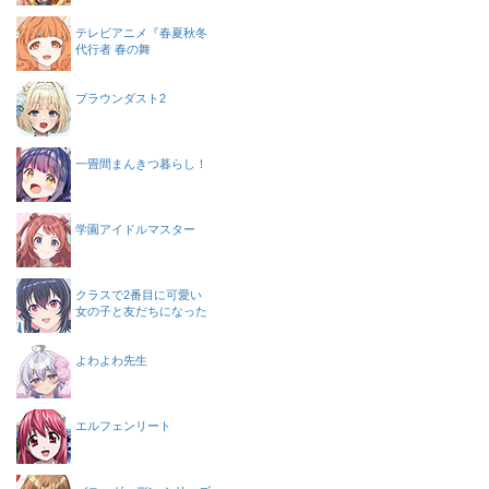
テレビアニメ『春夏秋冬
代行者 春の舞
ブラウンダスト2
一畳間まんきつ暮らし！
学園アイドルマスター
クラスで2番目に可愛い
女の子と友だちになった
よわよわ先生
エルフェンリート