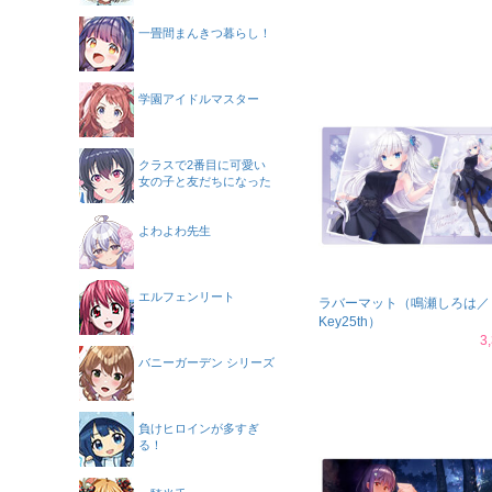
一畳間まんきつ暮らし！
学園アイドルマスター
クラスで2番目に可愛い
女の子と友だちになった
よわよわ先生
エルフェンリート
ラバーマット（鳴瀬しろは／
Key25th）
3
バニーガーデン シリーズ
負けヒロインが多すぎ
る！