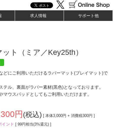
報
求人情報
サポート他
ット（ミア／Key25th）
近
などにご利用いただけるラバーマット(プレイマット)で
ステル、裏面がラバー素材(黒色)となっております。
やマウスパッドとしてもご利用いただけます。
,300
円
(税込)
[ 本体
3,000
円 + 消費税
300
円 ]
ポイント
[ 99円相当(3%還元) ]