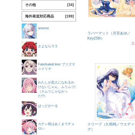
その他
[34]
海外発送対応商品
[199]
anemoi
ラバーマット（月宮あゆ／
Key25th）
3
さよならララ
Fate/kaleid liner プリズマ
☆イリヤ
わたしが恋人になれるわ
けないじゃん、ムリムリ!
（※ムリじゃなかっ
た!?）
ばっどがーる
カナン様はあくまでチョ
スリーブ（久島鴎／ウエディ
ロい
グ）
1