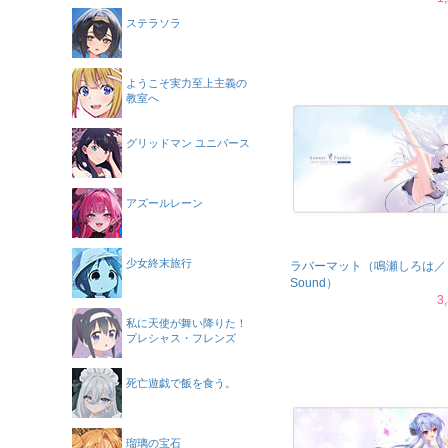
ステラソラ
ようこそ実力至上主義の
教室へ
グリッドマン ユニバース
アズールレーン
少女終末旅行
ラバーマット（鳴瀬しろは／
Sound）
3
私に天使が舞い降りた！
プレシャス・フレンズ
死亡遊戯で飯を食う。
瑠璃の宝石