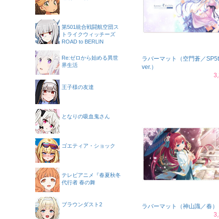
第501統合戦闘航空団ス
トライクウィッチーズ
ROAD to BERLIN
Re:ゼロから始める異世
ラバーマット（空門蒼／SP5t
界生活
ver.）
3
王子様の友達
となりの吸血鬼さん
ゴエティア・ショック
テレビアニメ『春夏秋冬
代行者 春の舞
ブラウンダスト2
ラバーマット（神山識／春）
3