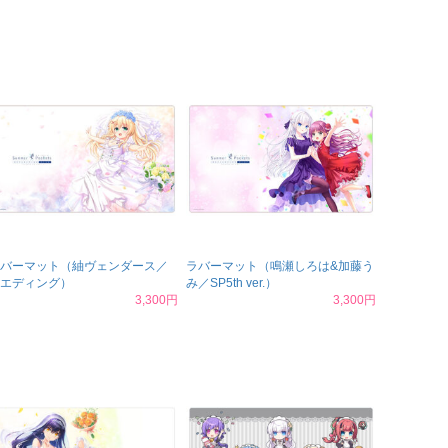
バーマット（紬ヴェンダース／
ラバーマット（鳴瀬しろは&加藤う
エディング）
み／SP5th ver.）
3,300円
3,300円