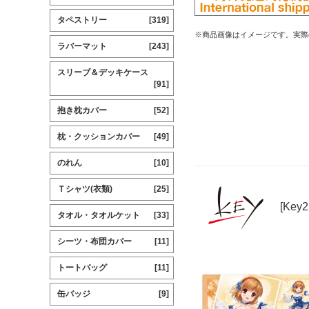
タペストリー
[319]
※商品画像はイメージです。実際
ラバーマット
[243]
スリーブ＆デッキケース
[91]
抱き枕カバー
[52]
枕・クッションカバー
[49]
のれん
[10]
Ｔシャツ(衣類)
[25]
[Key
タオル・タオルケット
[33]
シーツ・布団カバー
[11]
トートバッグ
[11]
缶バッジ
[9]