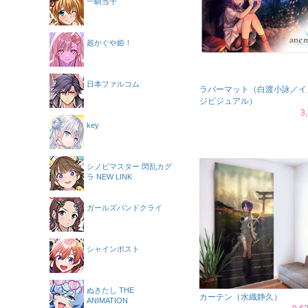
一騎当千
超かぐや姫！
日本ファルコム
ラバーマット（白渡小詠／イ
ジビジュアル）
3
key
シノビマスター 閃乱カグ
ラ NEW LINK
ガールズバンドクライ
シャインポスト
ぬきたし THE
カーテン（水織静久）
ANIMATION