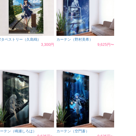
2タペストリー（久島鴎）
カーテン（野村美希）
3,300円
9,625円〜
ーテン（鳴瀬しろは）
カーテン（空門蒼）