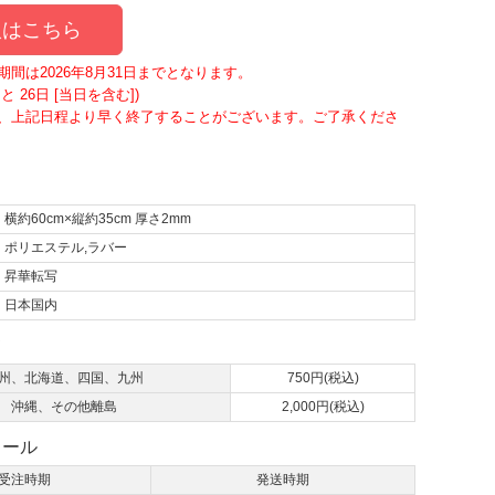
はこちら
間は2026年8月31日までとなります。
 26日 [当日を含む])
、上記日程より早く終了することがございます。ご了承くださ
横約60cm×縦約35cm 厚さ2mm
ポリエステル,ラバー
昇華転写
日本国内
て
州、北海道、四国、九州
750円(税込)
沖縄、その他離島
2,000円(税込)
ュール
受注時期
発送時期