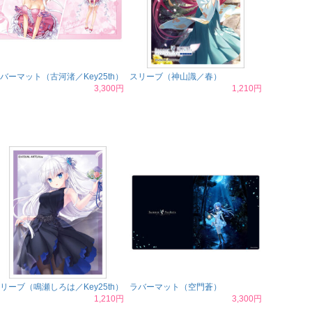
バーマット（古河渚／Key25th）
スリーブ（神山識／春）
3,300円
1,210円
リーブ（鳴瀬しろは／Key25th）
ラバーマット（空門蒼）
1,210円
3,300円