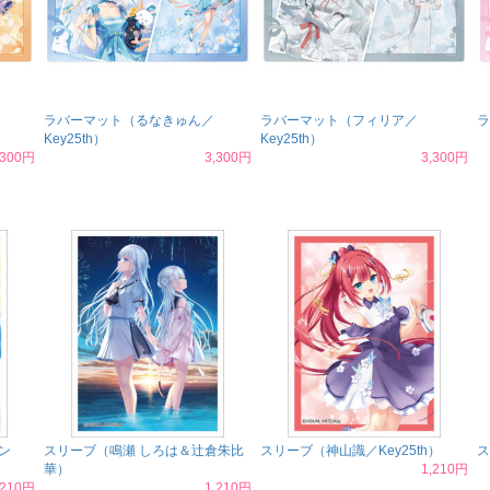
ラバーマット（るなきゅん／
ラバーマット（フィリア／
ラ
Key25th）
Key25th）
,300円
3,300円
3,300円
ン
スリーブ（鳴瀬 しろは＆辻倉朱比
スリーブ（神山識／Key25th）
ス
華）
1,210円
,210円
1,210円