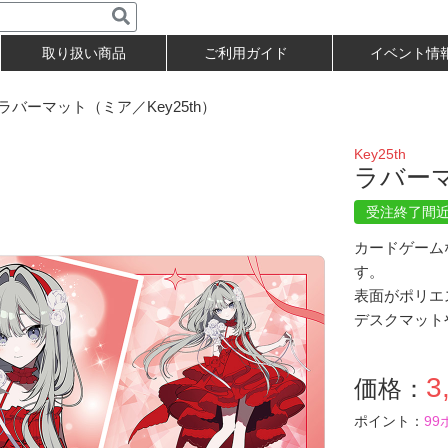
取り扱い商品
ご利用ガイド
イベント情
バーマット（ミア／Key25th）
Key25th
ラバーマ
受注終了間
カードゲーム
す。
表面がポリエ
デスクマット
3
価格：
ポイント：
99