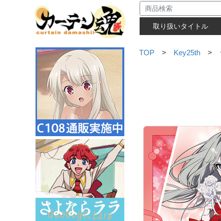
取り扱いタイトル
TOP
>
Key25th
> ラ