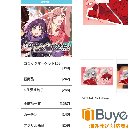
コミックマーケット108
[348]
新商品
[242]
8月 受注終了
[266]
©VISUAL ARTS/Key
全商品一覧
[1287]
カーテン
[140]
アクリル商品
[259]