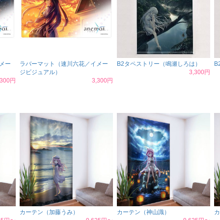
メー
ラバーマット（速川六花／イメー
B2タペストリー（鳴瀬しろは）
B
ジビジュアル）
3,300円
,300円
3,300円
カーテン（加藤うみ）
カーテン（神山識）
カ