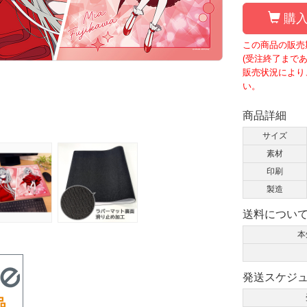
購入
この商品の販売期
(受注終了まであと
販売状況により
い。
商品詳細
サイズ
素材
印刷
製造
送料につい
本
発送スケジ