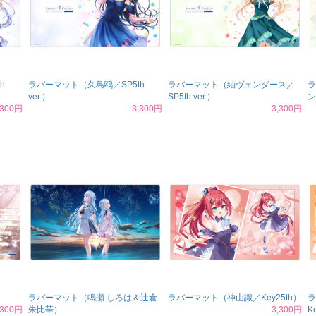
h
ラバーマット（久島鴎／SP5th
ラバーマット（紬ヴェンダース／
ラ
ver.）
SP5th ver.）
ン
,300円
3,300円
3,300円
ラバーマット（鳴瀬 しろは＆辻倉
ラバーマット（神山識／Key25th）
ラ
,300円
朱比華）
3,300円
K