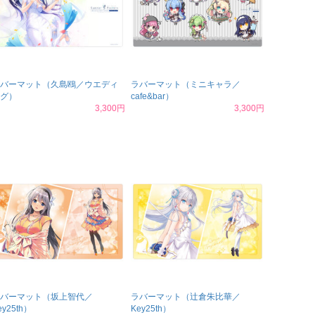
バーマット（久島鴎／ウエディ
ラバーマット（ミニキャラ／
グ）
cafe&bar）
3,300円
3,300円
バーマット（坂上智代／
ラバーマット（辻倉朱比華／
ey25th）
Key25th）