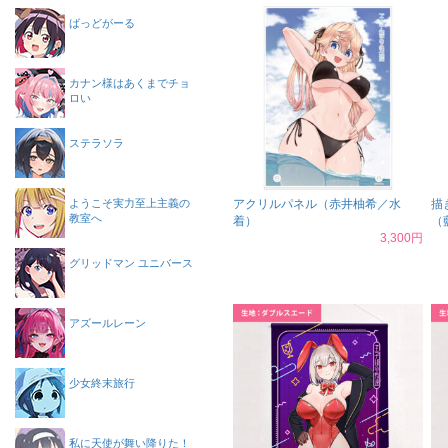
ばっどがーる
カナン様はあくまでチョ
ロい
ステラソラ
ようこそ実力至上主義の
アクリルパネル（赤井柚希／水
描
教室へ
着）
（
3,300円
グリッドマン ユニバース
アズールレーン
少女終末旅行
私に天使が舞い降りた！