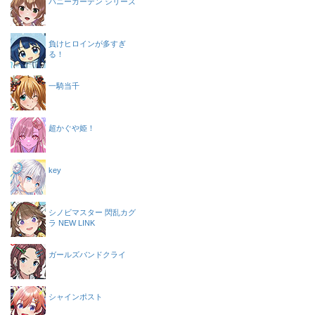
バニーガーデン シリーズ
負けヒロインが多すぎ
る！
一騎当千
超かぐや姫！
key
シノビマスター 閃乱カグ
ラ NEW LINK
ガールズバンドクライ
シャインポスト