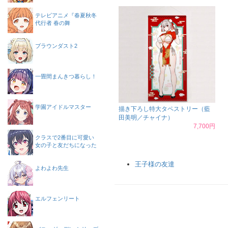
テレビアニメ『春夏秋冬
代行者 春の舞
ブラウンダスト2
一畳間まんきつ暮らし！
学園アイドルマスター
描き下ろし特大タペストリー（藍
田美明／チャイナ）
7,700円
クラスで2番目に可愛い
女の子と友だちになった
王子様の友達
よわよわ先生
エルフェンリート