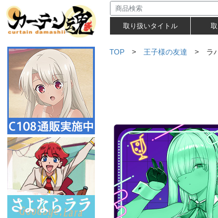
取り扱いタイトル
取
TOP
>
王子様の友達
> ラバ