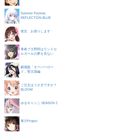
Summer Pockets
REFLECTION BLUE
彼女、お借りします
青春ブタ野郎はランドセ
ルガールの夢を見ない
劇場版「オーバーロー
ド」聖王国編
ご注文はうさぎですか？
BLOOM
ゆるキャン△ SEASON 2
東方Project