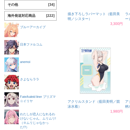
その他
[34]
描き下ろしラバーマット（藍田美
ラ
海外発送対応商品
[222]
明／シスター）
ー
3,300円
ブルーアーカイブ
日本ファルコム
anemoi
さよならララ
Fate/kaleid liner プリズマ
☆イリヤ
アクリルスタンド（藍田美明／競
ア
泳水着）
柄
1,980円
わたしが恋人になれるわ
けないじゃん、ムリムリ!
（※ムリじゃなかっ
た!?）