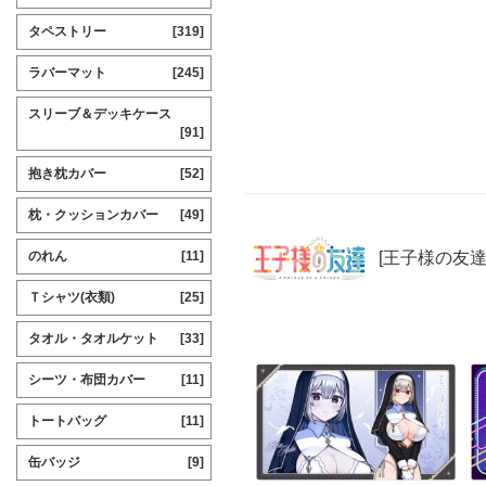
タペストリー
[319]
ラバーマット
[245]
スリーブ＆デッキケース
[91]
抱き枕カバー
[52]
枕・クッションカバー
[49]
[王子様の友達
のれん
[11]
Ｔシャツ(衣類)
[25]
タオル・タオルケット
[33]
シーツ・布団カバー
[11]
トートバッグ
[11]
缶バッジ
[9]