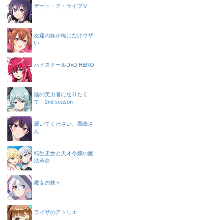
デート・ア・ライブⅤ
友達の妹が俺にだけウザ
い
ハイスクールD×D HERO
陰の実力者になりたく
て！2nd season
履いてください、鷹峰さ
ん
転生王女と天才令嬢の魔
法革命
魔女の旅々
ライザのアトリエ