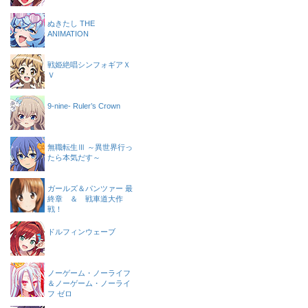
ぬきたし THE
ANIMATION
戦姫絶唱シンフォギアＸ
Ｖ
9-nine- Ruler’s Crown
無職転生Ⅲ ～異世界行っ
たら本気だす～
ガールズ＆パンツァー 最
終章 ＆ 戦車道大作
戦！
ドルフィンウェーブ
ノーゲーム・ノーライフ
＆ノーゲーム・ノーライ
フ ゼロ