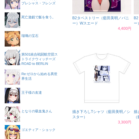
プレシャス・フレンズ
死亡遊戯で飯を食う。
B2タペストリー（藍田美明／バニ
B
ー）Wスエード
ー
4,400円
瑠璃の宝石
第501統合戦闘航空団ス
トライクウィッチーズ
ROAD to BERLIN
Re:ゼロから始める異世
界生活
王子様の友達
となりの吸血鬼さん
描き下ろしTシャツ（藍田美明／シ
描
スター）
（
3,300円
ゴエティア・ショック