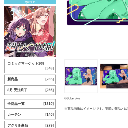
コミックマーケット108
[348]
新商品
[265]
8月 受注終了
[266]
©Sukeroku
全商品一覧
[1310]
※商品画像はイメージです。実際の商品とは
カーテン
[140]
アクリル商品
[279]