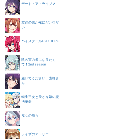
デート・ア・ライブⅤ
友達の妹が俺にだけウザ
い
ハイスクールD×D HERO
陰の実力者になりたく
て！2nd season
履いてください、鷹峰さ
ん
転生王女と天才令嬢の魔
法革命
魔女の旅々
ライザのアトリエ