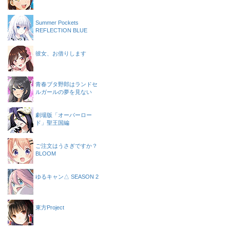
Summer Pockets
REFLECTION BLUE
彼女、お借りします
青春ブタ野郎はランドセ
ルガールの夢を見ない
劇場版「オーバーロー
ド」聖王国編
ご注文はうさぎですか？
BLOOM
ゆるキャン△ SEASON 2
東方Project