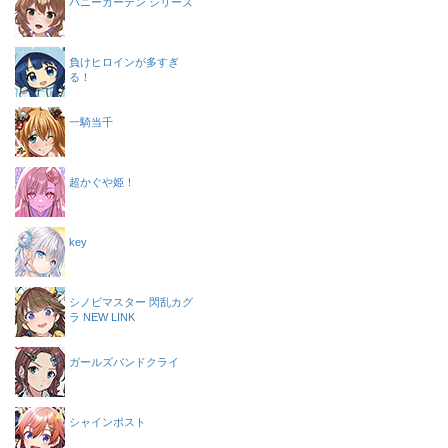
バニーガーデン シリーズ
負けヒロインが多すぎ
る！
一騎当千
超かぐや姫！
key
シノビマスター 閃乱カグ
ラ NEW LINK
ガールズバンドクライ
シャインポスト