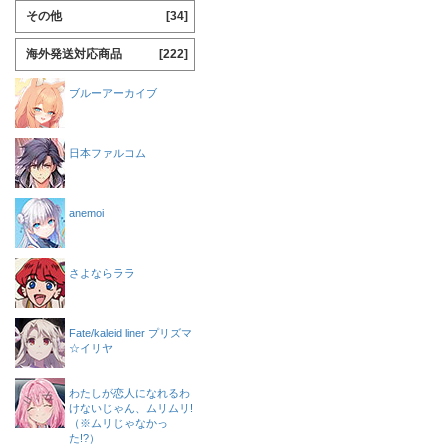
その他
[34]
海外発送対応商品
[222]
ブルーアーカイブ
日本ファルコム
anemoi
さよならララ
Fate/kaleid liner プリズマ
☆イリヤ
わたしが恋人になれるわ
けないじゃん、ムリムリ!
（※ムリじゃなかっ
た!?）