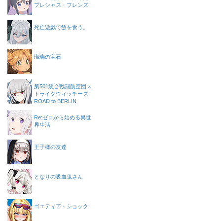
プレシャス・フレンズ
死亡遊戯で飯を食う。
瑠璃の宝石
第501統合戦闘航空団ス
トライクウィッチーズ
ROAD to BERLIN
Re:ゼロから始める異世
界生活
王子様の友達
となりの吸血鬼さん
ゴエティア・ショック