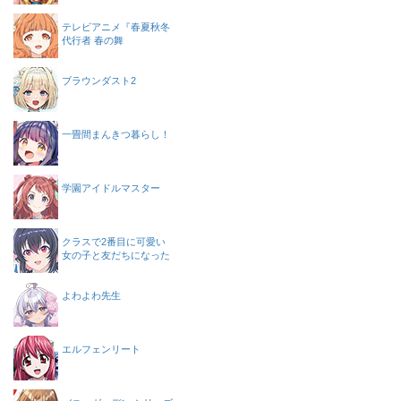
テレビアニメ『春夏秋冬
代行者 春の舞
ブラウンダスト2
一畳間まんきつ暮らし！
学園アイドルマスター
クラスで2番目に可愛い
女の子と友だちになった
よわよわ先生
エルフェンリート