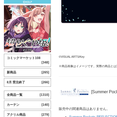
©VISUAL ARTS/Key
コミックマーケット108
[348]
※商品画像はイメージです。実際の商品とは
新商品
[265]
8月 受注終了
[266]
[Summer Po
全商品一覧
[1310]
カーテン
[140]
販売中の関連商品はありません。
アクリル商品
[279]
Summer Pockets REFLECTIO