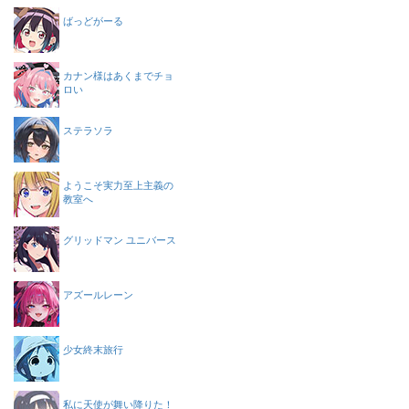
ばっどがーる
カナン様はあくまでチョ
ロい
ステラソラ
ようこそ実力至上主義の
教室へ
グリッドマン ユニバース
アズールレーン
少女終末旅行
私に天使が舞い降りた！