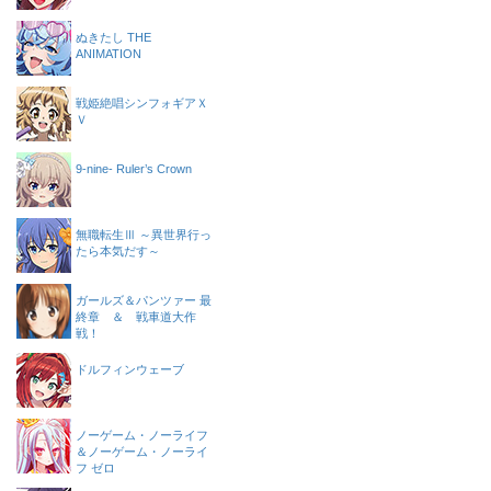
ぬきたし THE
ANIMATION
戦姫絶唱シンフォギアＸ
Ｖ
9-nine- Ruler’s Crown
無職転生Ⅲ ～異世界行っ
たら本気だす～
ガールズ＆パンツァー 最
終章 ＆ 戦車道大作
戦！
ドルフィンウェーブ
ノーゲーム・ノーライフ
＆ノーゲーム・ノーライ
フ ゼロ