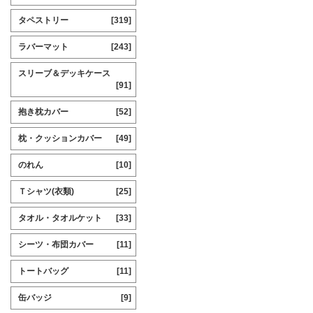
タペストリー
[319]
ラバーマット
[243]
スリーブ＆デッキケース
[91]
抱き枕カバー
[52]
枕・クッションカバー
[49]
のれん
[10]
Ｔシャツ(衣類)
[25]
タオル・タオルケット
[33]
シーツ・布団カバー
[11]
トートバッグ
[11]
缶バッジ
[9]