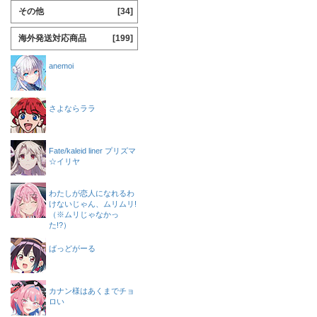
その他
[34]
海外発送対応商品
[199]
anemoi
さよならララ
Fate/kaleid liner プリズマ
☆イリヤ
わたしが恋人になれるわ
けないじゃん、ムリムリ!
（※ムリじゃなかっ
た!?）
ばっどがーる
カナン様はあくまでチョ
ロい