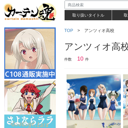
取り扱いタイトル
取
TOP
> アンツィオ高校
アンツィオ高
10
件数
件