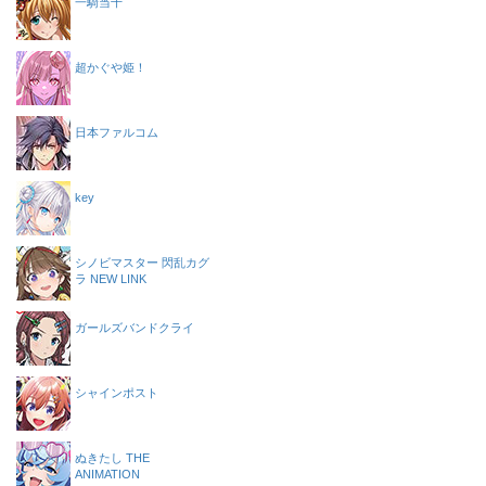
一騎当千
超かぐや姫！
日本ファルコム
key
シノビマスター 閃乱カグ
ラ NEW LINK
ガールズバンドクライ
シャインポスト
ぬきたし THE
ANIMATION