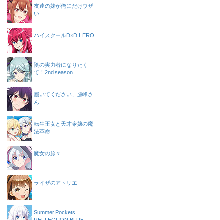
友達の妹が俺にだけウザ
い
ハイスクールD×D HERO
陰の実力者になりたく
て！2nd season
履いてください、鷹峰さ
ん
転生王女と天才令嬢の魔
法革命
魔女の旅々
ライザのアトリエ
Summer Pockets
REFLECTION BLUE