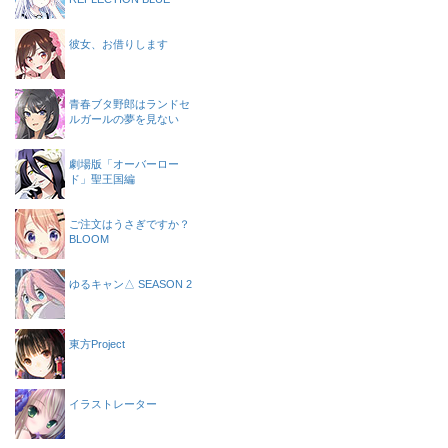
彼女、お借りします
青春ブタ野郎はランドセ
ルガールの夢を見ない
劇場版「オーバーロー
ド」聖王国編
ご注文はうさぎですか？
BLOOM
ゆるキャン△ SEASON 2
東方Project
イラストレーター