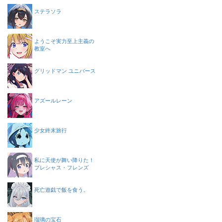
ステラソラ
ようこそ実力至上主義の
教室へ
グリッドマン ユニバース
アズールレーン
少女終末旅行
私に天使が舞い降りた！
プレシャス・フレンズ
死亡遊戯で飯を食う。
瑠璃の宝石