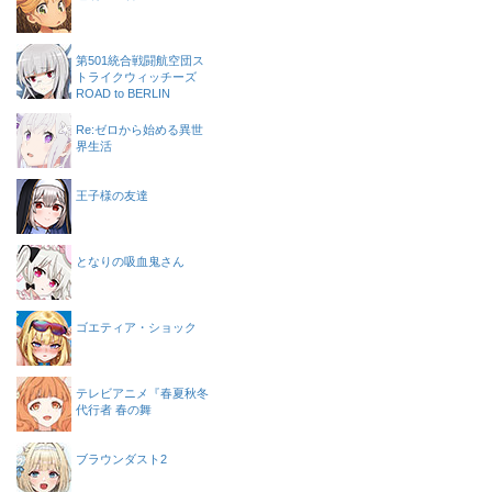
第501統合戦闘航空団ス
トライクウィッチーズ
ROAD to BERLIN
Re:ゼロから始める異世
界生活
王子様の友達
となりの吸血鬼さん
ゴエティア・ショック
テレビアニメ『春夏秋冬
代行者 春の舞
ブラウンダスト2