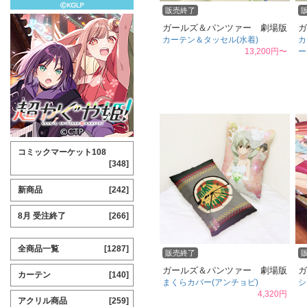
販売終了
ガールズ＆パンツァー 劇場版
ガ
カーテン＆タッセル(水着)
カ
13,200円〜
ー
コミックマーケット108
[348]
新商品
[242]
8月 受注終了
[266]
全商品一覧
[1287]
販売終了
ガールズ＆パンツァー 劇場版
ガ
カーテン
[140]
まくらカバー(アンチョビ)
シ
4,320円
アクリル商品
[259]