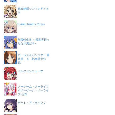
戦姫絶唱シンフォギアＸ
Ｖ
9-nine- Ruler’s Crown
無職転生Ⅲ ～異世界行っ
たら本気だす～
ガールズ＆パンツァー 最
終章 ＆ 戦車道大作
戦！
ドルフィンウェーブ
ノーゲーム・ノーライフ
＆ノーゲーム・ノーライ
フ ゼロ
デート・ア・ライブⅤ