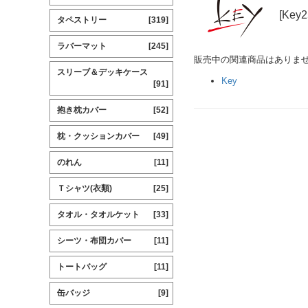
[Key
タペストリー
[319]
ラバーマット
[245]
販売中の関連商品はありま
スリーブ＆デッキケース
Key
[91]
抱き枕カバー
[52]
枕・クッションカバー
[49]
のれん
[11]
Ｔシャツ(衣類)
[25]
タオル・タオルケット
[33]
シーツ・布団カバー
[11]
トートバッグ
[11]
缶バッジ
[9]