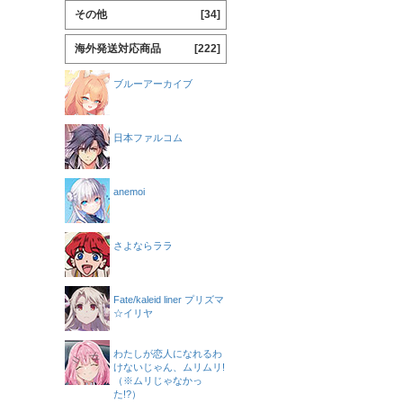
その他
[34]
海外発送対応商品
[222]
ブルーアーカイブ
日本ファルコム
anemoi
さよならララ
Fate/kaleid liner プリズマ
☆イリヤ
わたしが恋人になれるわ
けないじゃん、ムリムリ!
（※ムリじゃなかっ
た!?）