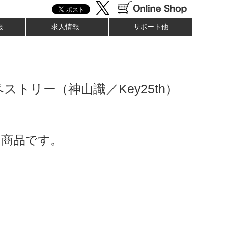
報
求人情報
サポート他
ストリー（神山識／Key25th）
了商品です。