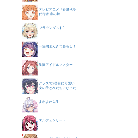
テレビアニメ『春夏秋冬
代行者 春の舞
ブラウンダスト2
一畳間まんきつ暮らし！
学園アイドルマスター
クラスで2番目に可愛い
女の子と友だちになった
よわよわ先生
エルフェンリート