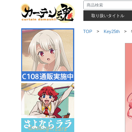
取り扱いタイトル
TOP
>
Key25th
> 特