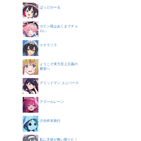
ばっどがーる
カナン様はあくまでチョ
ロい
ステラソラ
ようこそ実力至上主義の
教室へ
グリッドマン ユニバース
アズールレーン
少女終末旅行
私に天使が舞い降りた！