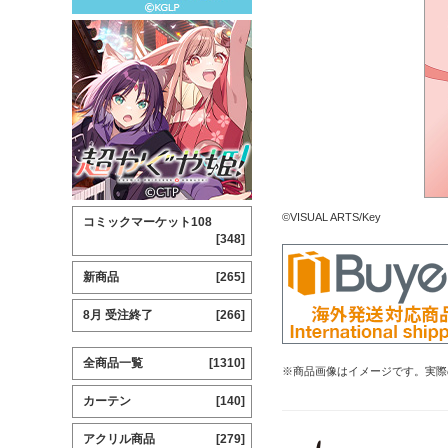
©VISUAL ARTS/Key
コミックマーケット108
[348]
新商品
[265]
8月 受注終了
[266]
全商品一覧
[1310]
※商品画像はイメージです。実際
カーテン
[140]
アクリル商品
[279]