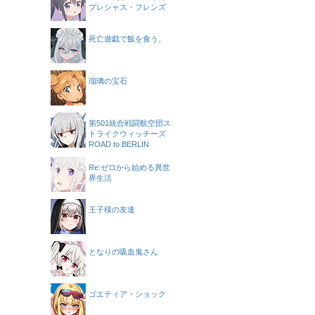
プレシャス・フレンズ
死亡遊戯で飯を食う。
瑠璃の宝石
第501統合戦闘航空団ス
トライクウィッチーズ
ROAD to BERLIN
Re:ゼロから始める異世
界生活
王子様の友達
となりの吸血鬼さん
ゴエティア・ショック