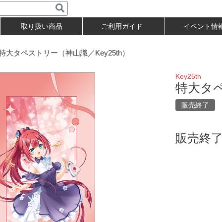
取り扱い商品
ご利用ガイド
イベント情
大タペストリー（神山識／Key25th）
Key25th
特大タペ
販売終了
販売終