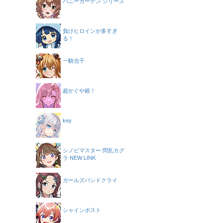
バニーガーデン シリーズ
負けヒロインが多すぎ
る！
一騎当千
超かぐや姫！
key
シノビマスター 閃乱カグ
ラ NEW LINK
ガールズバンドクライ
シャインポスト