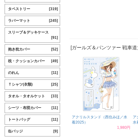
タペストリー
[319]
ラバーマット
[245]
スリーブ＆デッキケース
[91]
[ガールズ＆パンツァー 戦車道
抱き枕カバー
[52]
枕・クッションカバー
[49]
のれん
[11]
Ｔシャツ(衣類)
[25]
タオル・タオルケット
[33]
シーツ・布団カバー
[11]
アクリルスタンド（西住みほ／水
ア
トートバッグ
[11]
着2025）
水
1,980円
缶バッジ
[9]