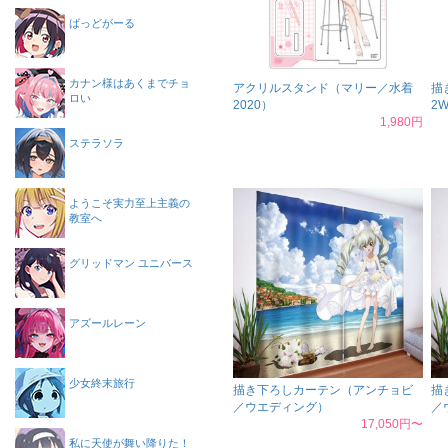
ばっどがーる
カナン様はあくまでチョ
アクリルスタンド（マリー／水着
描
ロい
2020）
2
1,980円
ステラソラ
ようこそ実力至上主義の
教室へ
グリッドマン ユニバース
アズールレーン
少女終末旅行
描き下ろしカーテン（アンチョビ
描
／ウエディング）
／
17,050円〜
私に天使が舞い降りた！