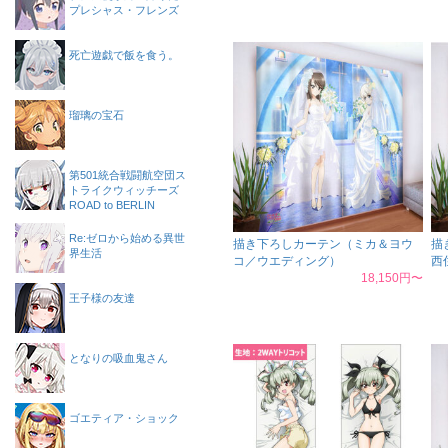
プレシャス・フレンズ
死亡遊戯で飯を食う。
瑠璃の宝石
第501統合戦闘航空団ス
トライクウィッチーズ
ROAD to BERLIN
Re:ゼロから始める異世
描き下ろしカーテン（ミカ＆ヨウ
描
界生活
コ／ウエディング）
西
18,150円〜
王子様の友達
となりの吸血鬼さん
ゴエティア・ショック