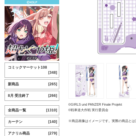
コミックマーケット108
[348]
新商品
[265]
8月 受注終了
[266]
©GIRLS und PANZER Finale Projekt
全商品一覧
[1310]
©戦車道大作戦 実行委員会
※商品画像はイメージです。実際の商品とは
カーテン
[140]
アクリル商品
[279]