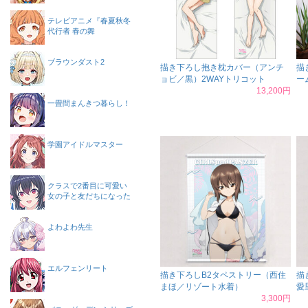
テレビアニメ『春夏秋冬
代行者 春の舞
ブラウンダスト2
描き下ろし抱き枕カバー（アンチ
描
ョビ／黒）2WAYトリコット
ー
13,200円
一畳間まんきつ暮らし！
学園アイドルマスター
クラスで2番目に可愛い
女の子と友だちになった
よわよわ先生
エルフェンリート
描き下ろしB2タペストリー（西住
描
まほ／リゾート水着）
愛
3,300円