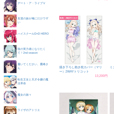
デート・ア・ライブⅤ
友達の妹が俺にだけウザ
い
ハイスクールD×D HERO
陰の実力者になりたく
て！2nd season
履いてください、鷹峰さ
描き下ろし抱き枕カバー（マリ
ミ
ん
ー）2WAYトリコット
13,200円
転生王女と天才令嬢の魔
法革命
魔女の旅々
ライザのアトリエ