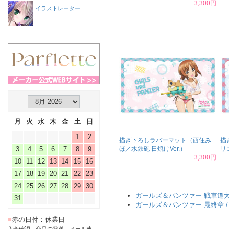
3,300円
イラストレーター
月
火
水
木
金
土
日
1
2
描き下ろしラバーマット（西住み
描
3
4
5
6
7
8
9
ほ／水鉄砲 日焼けVer.）
リ
3,300円
10
11
12
13
14
15
16
17
18
19
20
21
22
23
24
25
26
27
28
29
30
ガールズ＆パンツァー 戦車道
31
ガールズ＆パンツァー 最終章 
■
赤の日付：休業日