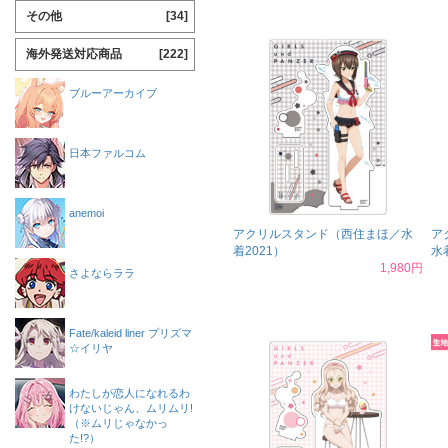
その他
[34]
海外発送対応商品
[222]
ブルーアーカイブ
日本ファルコム
anemoi
アクリルスタンド（西住まほ／水
ア
着2021）
水
1,980円
さよならララ
Fate/kaleid liner プリズマ
☆イリヤ
わたしが恋人になれるわ
けないじゃん、ムリムリ!
（※ムリじゃなかっ
た!?）