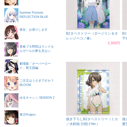
Summer Pockets
REFLECTION BLUE
彼女、お借りします
B2タペストリー（ダージリン＆オ
B
レンジペコ／傘）
千
3,300円
青春ブタ野郎はランドセ
ルガールの夢を見ない
劇場版「オーバーロー
ド」聖王国編
ご注文はうさぎですか？
BLOOM
ゆるキャン△ SEASON 2
東方Project
描き下ろしB2タペストリー（ミカ
描
／水鉄砲 日焼けVer.）
愛