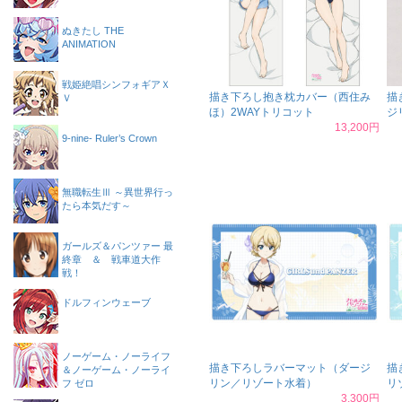
ぬきたし THE
ANIMATION
戦姫絶唱シンフォギアＸ
描き下ろし抱き枕カバー（西住み
描
Ｖ
ほ）2WAYトリコット
ジ
13,200円
9-nine- Ruler’s Crown
無職転生Ⅲ ～異世界行っ
たら本気だす～
ガールズ＆パンツァー 最
終章 ＆ 戦車道大作
戦！
ドルフィンウェーブ
ノーゲーム・ノーライフ
描き下ろしラバーマット（ダージ
描
＆ノーゲーム・ノーライ
リン／リゾート水着）
リ
フ ゼロ
3,300円