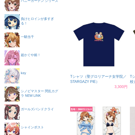
バニーガーデン シリーズ
負けヒロインが多すぎ
る！
一騎当千
超かぐや姫！
key
Tシャツ（聖グロリアーナ女学院／
T
STARGAZY PIE）
校
3,300円
シノビマスター 閃乱カグ
ラ NEW LINK
ガールズバンドクライ
シャインポスト