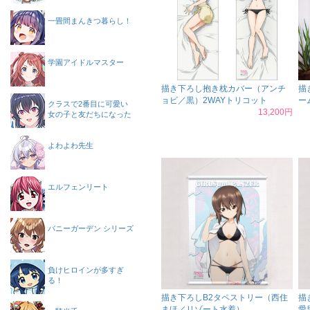
一畳間まんきつ暮らし！
学園アイドルマスター
描き下ろし抱き枕カバー（アンチ
描
ョビ／黒）2WAYトリコット
ー
クラスで2番目に可愛い
13,200円
女の子と友だちになった
よわよわ先生
エルフェンリート
バニーガーデン シリーズ
負けヒロインが多すぎ
る！
描き下ろしB2タペストリー（西住
描
まほ／リゾート水着）
愛