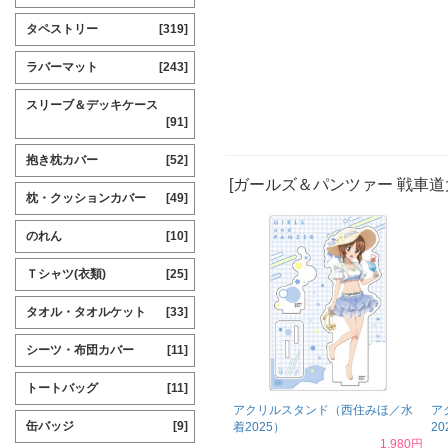
タペストリー
[319]
ラバーマット
[243]
スリーブ＆デッキケース
[91]
抱き枕カバー
[52]
[ガールズ＆パンツァー 戦車道
枕・クッションカバー
[49]
のれん
[10]
Ｔシャツ(衣類)
[25]
タオル・タオルケット
[33]
シーツ・布団カバー
[11]
トートバッグ
[11]
アクリルスタンド（西住みほ／水
ア
缶バッジ
[9]
着2025）
20
1,980円