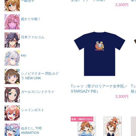
一騎当千
3,300円
超かぐや姫！
日本ファルコム
key
シノビマスター 閃乱カグ
ラ NEW LINK
Tシャツ（聖グロリアーナ女学院／
T
STARGAZY PIE）
校
ガールズバンドクライ
3,300円
シャインポスト
ぬきたし THE
ANIMATION