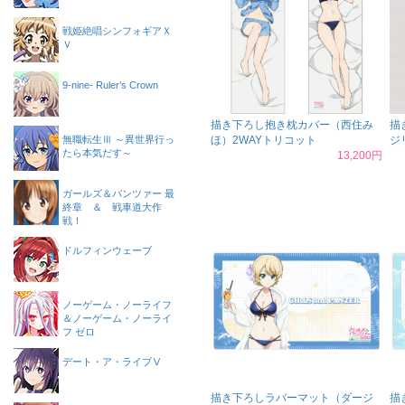
戦姫絶唱シンフォギアＸ
Ｖ
9-nine- Ruler’s Crown
描き下ろし抱き枕カバー（西住み
描
無職転生Ⅲ ～異世界行っ
ほ）2WAYトリコット
ジ
たら本気だす～
13,200円
ガールズ＆パンツァー 最
終章 ＆ 戦車道大作
戦！
ドルフィンウェーブ
ノーゲーム・ノーライフ
＆ノーゲーム・ノーライ
フ ゼロ
デート・ア・ライブⅤ
描き下ろしラバーマット（ダージ
描