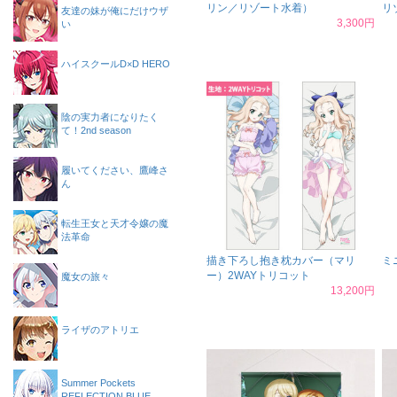
リン／リゾート水着）
リ
友達の妹が俺にだけウザ
3,300円
い
ハイスクールD×D HERO
陰の実力者になりたく
て！2nd season
履いてください、鷹峰さ
ん
転生王女と天才令嬢の魔
法革命
描き下ろし抱き枕カバー（マリ
ミ
ー）2WAYトリコット
魔女の旅々
13,200円
ライザのアトリエ
Summer Pockets
REFLECTION BLUE