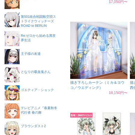
17,050円〜
第501統合戦闘航空団ス
トライクウィッチーズ
ROAD to BERLIN
Re:ゼロから始める異世
界生活
王子様の友達
となりの吸血鬼さん
描き下ろしカーテン（ミカ＆ヨウ
描
コ／ウエディング）
西
ゴエティア・ショック
18,150円〜
テレビアニメ『春夏秋冬
代行者 春の舞
ブラウンダスト2