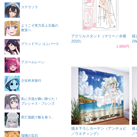
ステラソラ
ようこそ実力至上主義の
教室へ
アクリルスタンド（マリー／水着
描
2020）
2
グリッドマン ユニバース
1,980円
アズールレーン
少女終末旅行
私に天使が舞い降りた！
プレシャス・フレンズ
死亡遊戯で飯を食う。
描き下ろしカーテン（アンチョビ
描
／ウエディング）
／
瑠璃の宝石