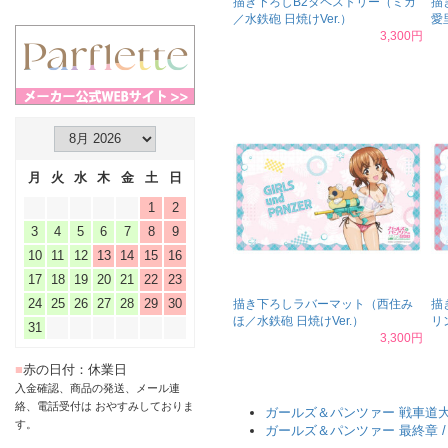
描き下ろしB2タペストリー（ミカ
描
／水鉄砲 日焼けVer.）
愛
3,300円
月
火
水
木
金
土
日
1
2
3
4
5
6
7
8
9
10
11
12
13
14
15
16
17
18
19
20
21
22
23
24
25
26
27
28
29
30
描き下ろしラバーマット（西住み
描
ほ／水鉄砲 日焼けVer.）
リ
31
3,300円
■
赤の日付：休業日
入金確認、商品の発送、メール連
絡、電話受付は おやすみしておりま
ガールズ＆パンツァー 戦車道
す。
ガールズ＆パンツァー 最終章 