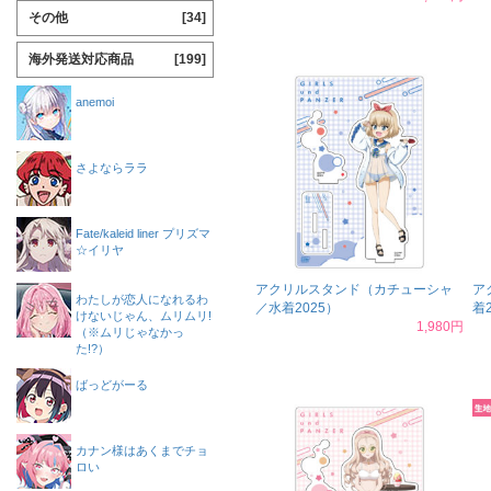
その他
[34]
海外発送対応商品
[199]
anemoi
さよならララ
Fate/kaleid liner プリズマ
☆イリヤ
アクリルスタンド（カチューシャ
ア
わたしが恋人になれるわ
／水着2025）
着
けないじゃん、ムリムリ!
1,980円
（※ムリじゃなかっ
た!?）
ばっどがーる
カナン様はあくまでチョ
ロい