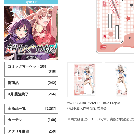
コミックマーケット108
[348]
新商品
[242]
8月 受注終了
[266]
©GIRLS und PANZER Finale Projekt
全商品一覧
[1287]
©戦車道大作戦 実行委員会
※商品画像はイメージです。実際の商品とは
カーテン
[140]
アクリル商品
[259]