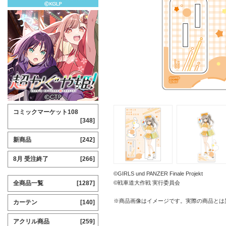
コミックマーケット108
[348]
新商品
[242]
8月 受注終了
[266]
©GIRLS und PANZER Finale Projekt
全商品一覧
[1287]
©戦車道大作戦 実行委員会
※商品画像はイメージです。実際の商品とは
カーテン
[140]
アクリル商品
[259]