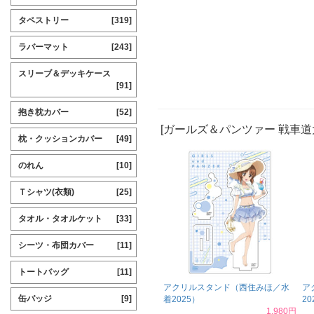
タペストリー
[319]
ラバーマット
[243]
スリーブ＆デッキケース
[91]
抱き枕カバー
[52]
[ガールズ＆パンツァー 戦車道
枕・クッションカバー
[49]
のれん
[10]
Ｔシャツ(衣類)
[25]
タオル・タオルケット
[33]
シーツ・布団カバー
[11]
トートバッグ
[11]
アクリルスタンド（西住みほ／水
ア
缶バッジ
[9]
着2025）
20
1,980円