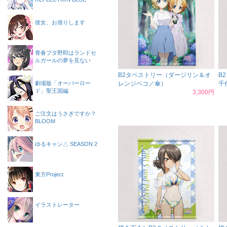
彼女、お借りします
青春ブタ野郎はランドセ
ルガールの夢を見ない
B2タペストリー（ダージリン＆オ
B
劇場版「オーバーロー
レンジペコ／傘）
千
ド」聖王国編
3,300円
ご注文はうさぎですか？
BLOOM
ゆるキャン△ SEASON 2
東方Project
イラストレーター