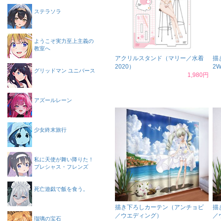
ステラソラ
ようこそ実力至上主義の
教室へ
アクリルスタンド（マリー／水着
描
2020）
2
グリッドマン ユニバース
1,980円
アズールレーン
少女終末旅行
私に天使が舞い降りた！
プレシャス・フレンズ
死亡遊戯で飯を食う。
描き下ろしカーテン（アンチョビ
描
／ウエディング）
／
瑠璃の宝石