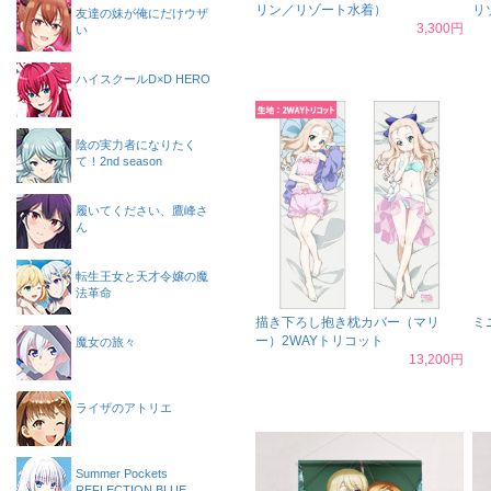
リン／リゾート水着）
リ
友達の妹が俺にだけウザ
3,300円
い
ハイスクールD×D HERO
陰の実力者になりたく
て！2nd season
履いてください、鷹峰さ
ん
転生王女と天才令嬢の魔
法革命
描き下ろし抱き枕カバー（マリ
ミ
ー）2WAYトリコット
魔女の旅々
13,200円
ライザのアトリエ
Summer Pockets
REFLECTION BLUE