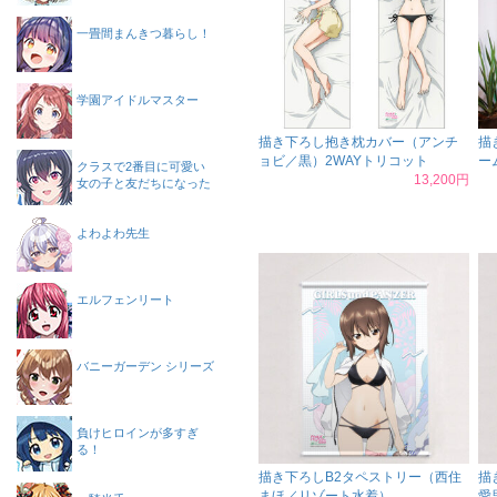
一畳間まんきつ暮らし！
学園アイドルマスター
描き下ろし抱き枕カバー（アンチ
描
ョビ／黒）2WAYトリコット
ー
クラスで2番目に可愛い
13,200円
女の子と友だちになった
よわよわ先生
エルフェンリート
バニーガーデン シリーズ
負けヒロインが多すぎ
る！
描き下ろしB2タペストリー（西住
描
まほ／リゾート水着）
愛