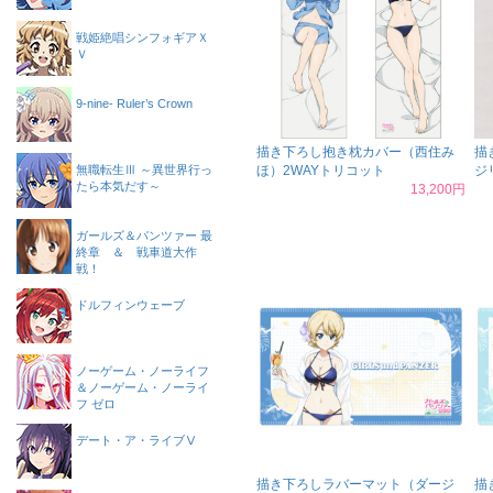
戦姫絶唱シンフォギアＸ
Ｖ
9-nine- Ruler’s Crown
描き下ろし抱き枕カバー（西住み
描
無職転生Ⅲ ～異世界行っ
ほ）2WAYトリコット
ジ
たら本気だす～
13,200円
ガールズ＆パンツァー 最
終章 ＆ 戦車道大作
戦！
ドルフィンウェーブ
ノーゲーム・ノーライフ
＆ノーゲーム・ノーライ
フ ゼロ
デート・ア・ライブⅤ
描き下ろしラバーマット（ダージ
描