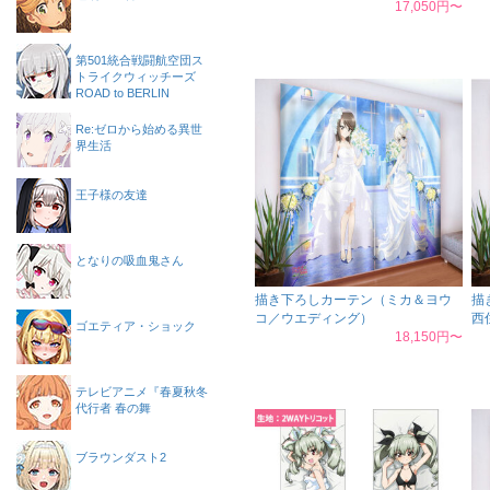
17,050円〜
第501統合戦闘航空団ス
トライクウィッチーズ
ROAD to BERLIN
Re:ゼロから始める異世
界生活
王子様の友達
となりの吸血鬼さん
描き下ろしカーテン（ミカ＆ヨウ
描
コ／ウエディング）
西
ゴエティア・ショック
18,150円〜
テレビアニメ『春夏秋冬
代行者 春の舞
ブラウンダスト2