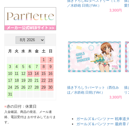
描き下ろしB2タペストリー（ミカ
描
／水鉄砲 日焼けVer.）
愛
3,300円
月
火
水
木
金
土
日
1
2
3
4
5
6
7
8
9
10
11
12
13
14
15
16
17
18
19
20
21
22
23
24
25
26
27
28
29
30
描き下ろしラバーマット（西住み
描
ほ／水鉄砲 日焼けVer.）
リ
31
3,300円
■
赤の日付：休業日
入金確認、商品の発送、メール連
絡、電話受付は おやすみしておりま
ガールズ＆パンツァー 戦車道
す。
ガールズ＆パンツァー 最終章 