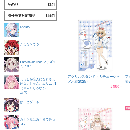
その他
[34]
海外発送対応商品
[199]
anemoi
さよならララ
Fate/kaleid liner プリズマ
☆イリヤ
アクリルスタンド（カチューシャ
ア
わたしが恋人になれるわ
／水着2025）
着
けないじゃん、ムリムリ!
1,980円
（※ムリじゃなかっ
た!?）
ばっどがーる
カナン様はあくまでチョ
ロい