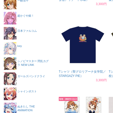
一騎当千
3,300円
超かぐや姫！
日本ファルコム
key
シノビマスター 閃乱カグ
ラ NEW LINK
Tシャツ（聖グロリアーナ女学院／
T
STARGAZY PIE）
校
ガールズバンドクライ
3,300円
シャインポスト
ぬきたし THE
ANIMATION