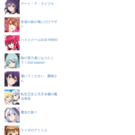
デート・ア・ライブⅤ
友達の妹が俺にだけウザ
い
ハイスクールD×D HERO
陰の実力者になりたく
て！2nd season
履いてください、鷹峰さ
ん
転生王女と天才令嬢の魔
法革命
魔女の旅々
ライザのアトリエ