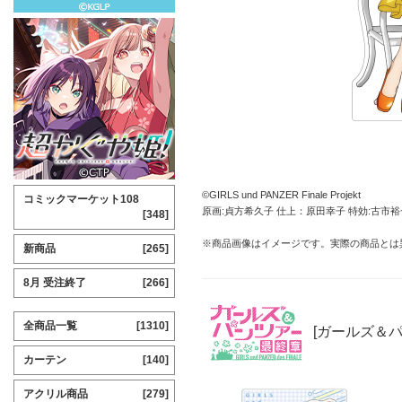
©GIRLS und PANZER Finale Projekt
コミックマーケット108
原画:貞方希久子 仕上：原田幸子 特効:古市裕
[348]
※商品画像はイメージです。実際の商品とは
新商品
[265]
8月 受注終了
[266]
全商品一覧
[1310]
[ガールズ＆パ
カーテン
[140]
アクリル商品
[279]