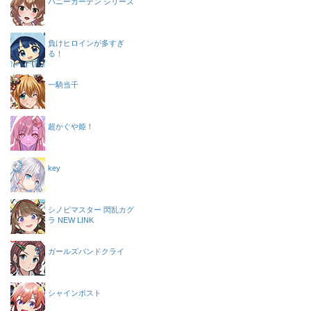
バニーガーデン シリーズ
負けヒロインが多すぎ
る！
一騎当千
超かぐや姫！
key
シノビマスター 閃乱カグ
ラ NEW LINK
ガールズバンドクライ
シャインポスト