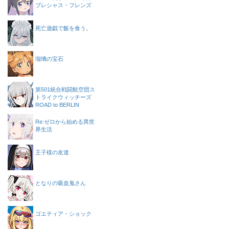
プレシャス・フレンズ
死亡遊戯で飯を食う。
瑠璃の宝石
第501統合戦闘航空団ス
トライクウィッチーズ
ROAD to BERLIN
Re:ゼロから始める異世
界生活
王子様の友達
となりの吸血鬼さん
ゴエティア・ショック