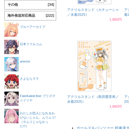
その他
[34]
アクリルスタンド（カチューシャ
ア
／水着2025）
着
海外発送対応商品
[222]
1,980円
ブルーアーカイブ
日本ファルコム
anemoi
さよならララ
Fate/kaleid liner プリズマ
アクリルスタンド（島田愛里寿／
ア
☆イリヤ
水着2025）
20
1,980円
わたしが恋人になれるわ
けないじゃん、ムリムリ!
（※ムリじゃなかっ
た!?）
ガールズ＆パンツァー 戦車道