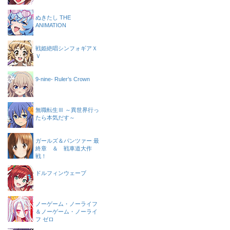
ぬきたし THE
ANIMATION
戦姫絶唱シンフォギアＸ
Ｖ
9-nine- Ruler’s Crown
無職転生Ⅲ ～異世界行っ
たら本気だす～
ガールズ＆パンツァー 最
終章 ＆ 戦車道大作
戦！
ドルフィンウェーブ
ノーゲーム・ノーライフ
＆ノーゲーム・ノーライ
フ ゼロ