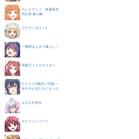
テレビアニメ『春夏秋冬
代行者 春の舞
ブラウンダスト2
一畳間まんきつ暮らし！
学園アイドルマスター
クラスで2番目に可愛い
女の子と友だちになった
よわよわ先生
エルフェンリート