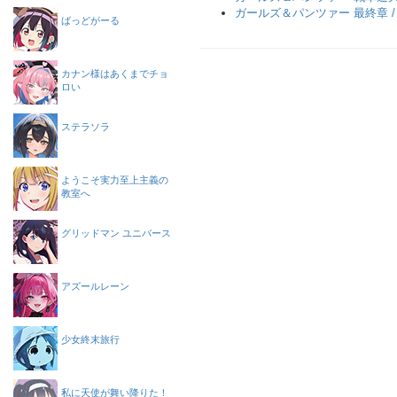
ガールズ＆パンツァー 最終章 
ばっどがーる
カナン様はあくまでチョ
ロい
ステラソラ
ようこそ実力至上主義の
教室へ
グリッドマン ユニバース
アズールレーン
少女終末旅行
私に天使が舞い降りた！