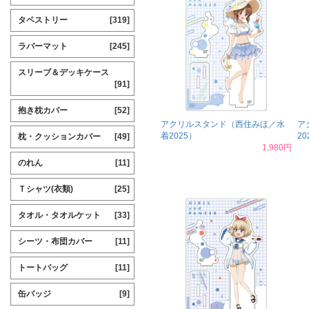
タペストリー
[319]
ラバーマット
[245]
スリーブ＆デッキケース
[91]
抱き枕カバー
[52]
アクリルスタンド（西住みほ／水
ア
着2025）
20
枕・クッションカバー
[49]
1,980円
のれん
[11]
Ｔシャツ(衣類)
[25]
タオル・タオルケット
[33]
シーツ・布団カバー
[11]
トートバッグ
[11]
缶バッジ
[9]