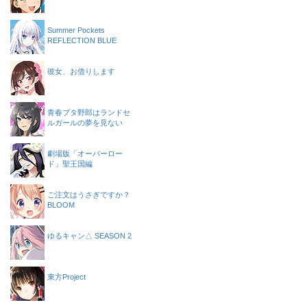
Summer Pockets
REFLECTION BLUE
彼女、お借りします
青春ブタ野郎はランドセ
ルガールの夢を見ない
劇場版「オーバーロー
ド」聖王国編
ご注文はうさぎですか？
BLOOM
ゆるキャン△ SEASON 2
東方Project