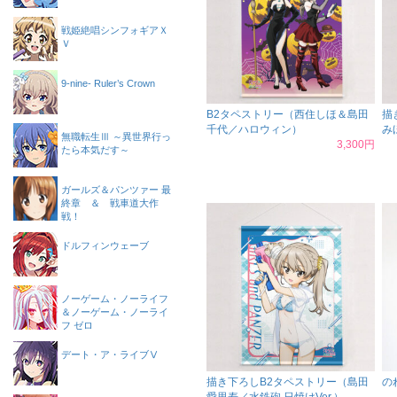
戦姫絶唱シンフォギアＸ
Ｖ
9-nine- Ruler’s Crown
B2タペストリー（西住しほ＆島田
描
千代／ハロウィン）
み
無職転生Ⅲ ～異世界行っ
3,300円
たら本気だす～
ガールズ＆パンツァー 最
終章 ＆ 戦車道大作
戦！
ドルフィンウェーブ
ノーゲーム・ノーライフ
＆ノーゲーム・ノーライ
フ ゼロ
デート・ア・ライブⅤ
描き下ろしB2タペストリー（島田
の