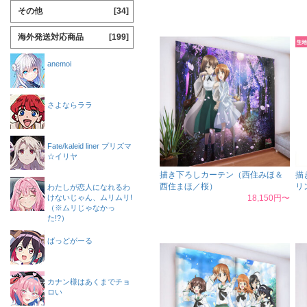
その他
[34]
海外発送対応商品
[199]
anemoi
さよならララ
Fate/kaleid liner プリズマ
☆イリヤ
描き下ろしカーテン（西住みほ＆
描
西住まほ／桜）
リ
わたしが恋人になれるわ
けないじゃん、ムリムリ!
18,150円〜
（※ムリじゃなかっ
た!?）
ばっどがーる
カナン様はあくまでチョ
ロい