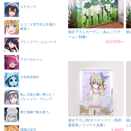
ステラソラ
ようこそ実力至上主義の
教室へ
描き下ろしカーテン（あんこうチ
描
ーム／制服）
18,150円〜
グリッドマン ユニバース
アズールレーン
少女終末旅行
私に天使が舞い降りた！
プレシャス・フレンズ
死亡遊戯で飯を食う。
描き下ろしB2タペストリー（島田
描
愛里寿／リゾート水着）
し
瑠璃の宝石
3,300円