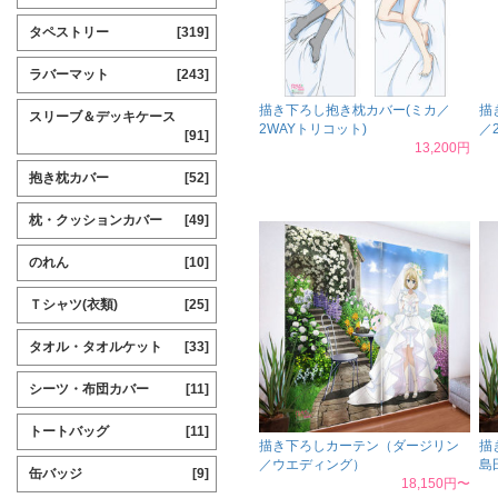
タペストリー
[319]
ラバーマット
[243]
描き下ろし抱き枕カバー(ミカ／
描
スリーブ＆デッキケース
2WAYトリコット)
／
[91]
13,200円
抱き枕カバー
[52]
枕・クッションカバー
[49]
のれん
[10]
Ｔシャツ(衣類)
[25]
タオル・タオルケット
[33]
シーツ・布団カバー
[11]
トートバッグ
[11]
描き下ろしカーテン（ダージリン
描
／ウエディング）
島
缶バッジ
[9]
18,150円〜