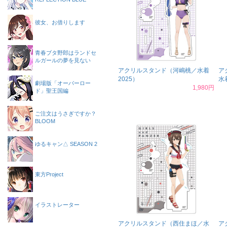
彼女、お借りします
青春ブタ野郎はランドセ
ルガールの夢を見ない
アクリルスタンド（河嶋桃／水着
ア
2025）
水
劇場版「オーバーロー
1,980円
ド」聖王国編
ご注文はうさぎですか？
BLOOM
ゆるキャン△ SEASON 2
東方Project
イラストレーター
アクリルスタンド（西住まほ／水
ア