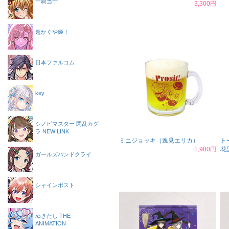
一騎当千
3,300円
超かぐや姫！
日本ファルコム
key
シノビマスター 閃乱カグ
ラ NEW LINK
ミニジョッキ（逸見エリカ）
ト
1,980円
花
ガールズバンドクライ
シャインポスト
ぬきたし THE
ANIMATION