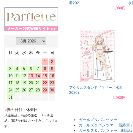
着2021）
水
1,980円
月
火
水
木
金
土
日
1
2
3
4
5
6
7
8
9
10
11
12
13
14
15
16
17
18
19
20
21
22
23
アクリルスタンド（マリー／水着
24
25
26
27
28
29
30
2020）
31
1,980円
■
赤の日付：休業日
入金確認、商品の発送、メール連
ガールズ＆パンツァー
絡、電話受付は おやすみしておりま
ガールズ＆パンツァー 最終章 
す。
ガールズ＆パンツァー 劇場版