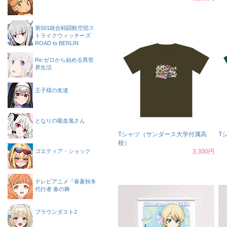
第501統合戦闘航空団ス
トライクウィッチーズ
ROAD to BERLIN
Re:ゼロから始める異世
界生活
王子様の友達
となりの吸血鬼さん
Tシャツ（サンダース大学付属高
T
校）
ゴエティア・ショック
3,300円
テレビアニメ『春夏秋冬
代行者 春の舞
ブラウンダスト2