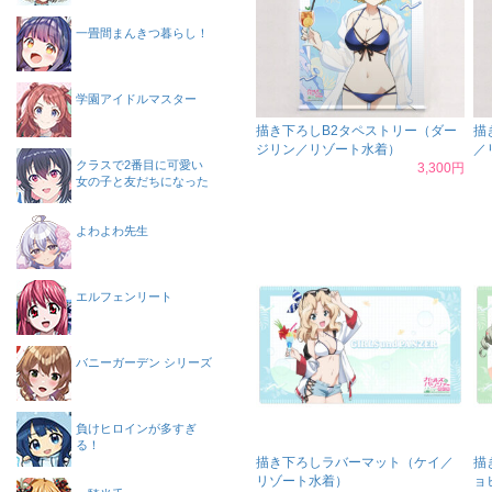
一畳間まんきつ暮らし！
学園アイドルマスター
描き下ろしB2タペストリー（ダー
描
ジリン／リゾート水着）
／
クラスで2番目に可愛い
3,300円
女の子と友だちになった
よわよわ先生
エルフェンリート
バニーガーデン シリーズ
負けヒロインが多すぎ
る！
描き下ろしラバーマット（ケイ／
描
リゾート水着）
ョ