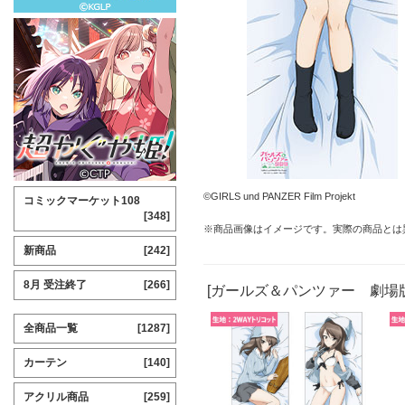
©GIRLS und PANZER Film Projekt
コミックマーケット108
[348]
※商品画像はイメージです。実際の商品とは
新商品
[242]
8月 受注終了
[266]
[ガールズ＆パンツァー 劇場
全商品一覧
[1287]
カーテン
[140]
アクリル商品
[259]