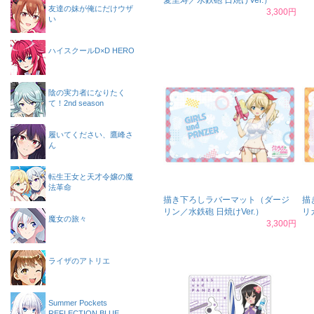
愛里寿／水鉄砲 日焼けVer.）
友達の妹が俺にだけウザ
3,300円
い
ハイスクールD×D HERO
陰の実力者になりたく
て！2nd season
履いてください、鷹峰さ
ん
転生王女と天才令嬢の魔
法革命
描き下ろしラバーマット（ダージ
描
リン／水鉄砲 日焼けVer.）
リ
魔女の旅々
3,300円
ライザのアトリエ
Summer Pockets
REFLECTION BLUE