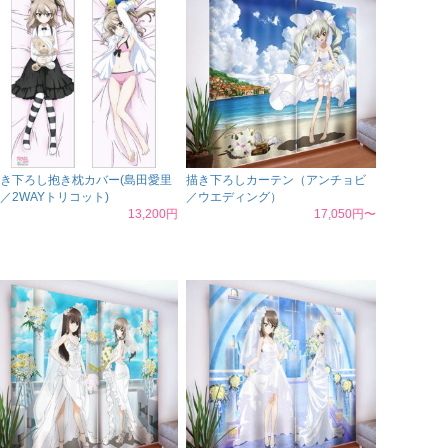
き下ろし抱き枕カバー(島田愛里
描き下ろしカーテン（アンチョビ
／2WAYトリコット)
／ウエディング）
13,200円
17,050円〜