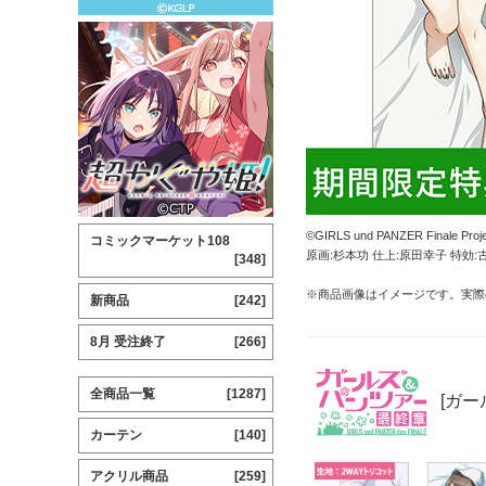
©GIRLS und PANZER Finale Proje
コミックマーケット108
原画:杉本功 仕上:原田幸子 特効:
[348]
※商品画像はイメージです。実際
新商品
[242]
8月 受注終了
[266]
全商品一覧
[1287]
[ガー
カーテン
[140]
アクリル商品
[259]