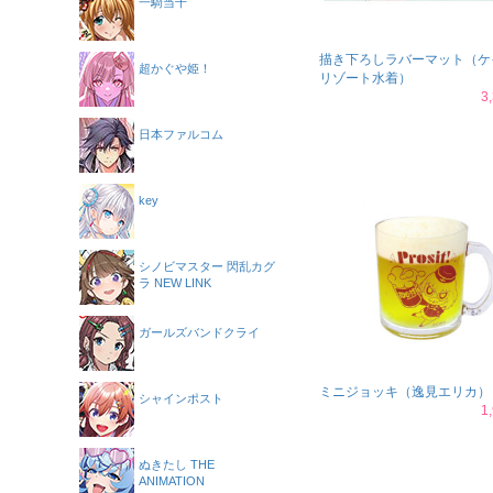
一騎当千
描き下ろしラバーマット（ケ
超かぐや姫！
リゾート水着）
3
日本ファルコム
key
シノビマスター 閃乱カグ
ラ NEW LINK
ガールズバンドクライ
ミニジョッキ（逸見エリカ）
シャインポスト
1
ぬきたし THE
ANIMATION