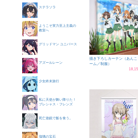
ステラソラ
ようこそ実力至上主義の
教室へ
グリッドマン ユニバース
描き下ろしカーテン（あんこ
アズールレーン
ーム／制服）
18,
少女終末旅行
私に天使が舞い降りた！
プレシャス・フレンズ
死亡遊戯で飯を食う。
瑠璃の宝石