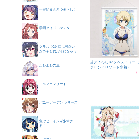
一畳間まんきつ暮らし！
学園アイドルマスター
クラスで2番目に可愛い
女の子と友だちになった
描き下ろしB2タペストリー
よわよわ先生
ジリン／リゾート水着）
3
エルフェンリート
バニーガーデン シリーズ
負けヒロインが多すぎ
る！