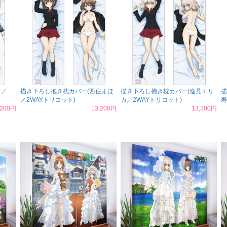
カ／
描き下ろし抱き枕カバー(西住まほ
描き下ろし抱き枕カバー(逸見エリ
描
／2WAYトリコット)
カ／2WAYトリコット)
寿
,200円
13,200円
13,200円