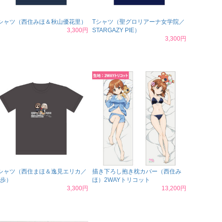
シャツ（西住みほ＆秋山優花里）
Tシャツ（聖グロリアーナ女学院／
3,300円
STARGAZY PIE）
3,300円
シャツ（西住まほ＆逸見エリカ／
描き下ろし抱き枕カバー（西住み
歩）
ほ）2WAYトリコット
3,300円
13,200円