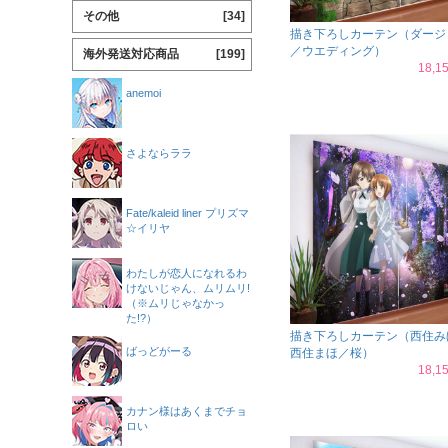
その他
[34]
描き下ろしカーテン（ダージ
／ウエディング）
海外発送対応商品
[199]
18,
anemoi
さよならララ
Fate/kaleid liner プリズマ
☆イリヤ
わたしが恋人になれるわ
けないじゃん、ムリムリ!
（※ムリじゃなかっ
た!?）
描き下ろしカーテン（西住み
ばっどがーる
西住まほ／桜）
18,
カナン様はあくまでチョ
ロい