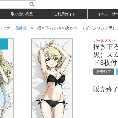
取り扱い商品
ご利用ガイド
イベント情
ンツァー 最終章
> 描き下ろし抱き枕カバー（ダージリン／黒）
ガールズ＆パン
描き下
黒）ス
ド3枚付
販売終了
販売終