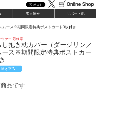
報
求人情報
サポート他
スムース※期間限定特典ポストカード3枚付き
ツァー 最終章
ろし抱き枕カバー（ダージリン／
ムース※期間限定特典ポストカー
き
描き下ろし
了商品です。