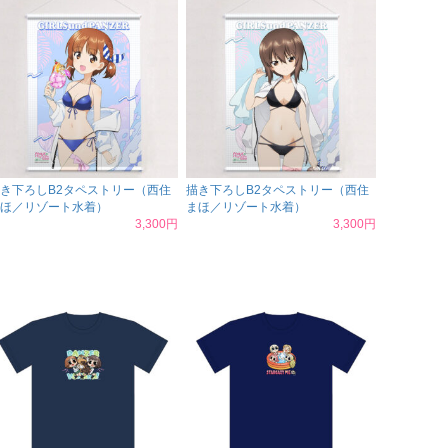
き下ろしB2タペストリー（西住
描き下ろしB2タペストリー（西住
ほ／リゾート水着）
まほ／リゾート水着）
3,300円
3,300円