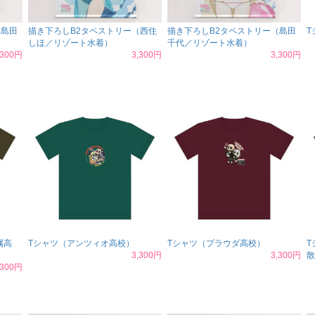
（島田
描き下ろしB2タペストリー（西住
描き下ろしB2タペストリー（島田
T
しほ／リゾート水着）
千代／リゾート水着）
,300円
3,300円
3,300円
属高
Tシャツ（アンツィオ高校）
Tシャツ（プラウダ高校）
T
3,300円
3,300円
散
,300円