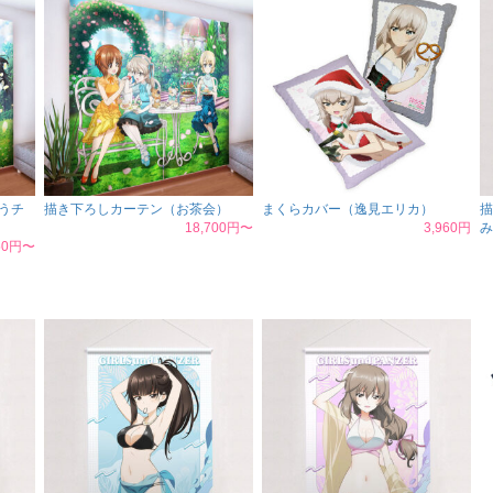
うチ
描き下ろしカーテン（お茶会）
まくらカバー（逸見エリカ）
描
18,700円〜
3,960円
み
150円〜