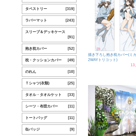
タペストリー
[319]
ラバーマット
[243]
スリーブ＆デッキケース
[91]
抱き枕カバー
[52]
描き下ろし抱き枕カバー(ミ
2WAYトリコット)
枕・クッションカバー
[49]
13
のれん
[10]
Ｔシャツ(衣類)
[25]
タオル・タオルケット
[33]
シーツ・布団カバー
[11]
トートバッグ
[11]
缶バッジ
[9]