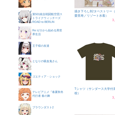
描き下ろしB2タペストリー
第501統合戦闘航空団ス
愛里寿／リゾート水着）
トライクウィッチーズ
3
ROAD to BERLIN
Re:ゼロから始める異世
界生活
王子様の友達
となりの吸血鬼さん
ゴエティア・ショック
Tシャツ（サンダース大学付
テレビアニメ『春夏秋冬
校）
代行者 春の舞
3
ブラウンダスト2