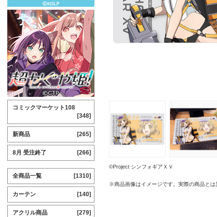
コミックマーケット108
[348]
新商品
[265]
8月 受注終了
[266]
©Project シンフォギアＸＶ
全商品一覧
[1310]
※商品画像はイメージです。実際の商品とは
カーテン
[140]
アクリル商品
[279]