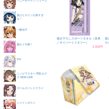
バニーガーデン シリーズ
負けヒロインが多すぎ
る！
一騎当千
描き下ろしスポーツタオル（未来
描
／サイバーミリタリー）
ロ
超かぐや姫！
3,300円
key
シノビマスター 閃乱カグ
ラ NEW LINK
ガールズバンドクライ
シャインポスト