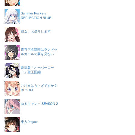
Summer Pockets
REFLECTION BLUE
彼女、お借りします
青春ブタ野郎はランドセ
ルガールの夢を見ない
劇場版「オーバーロー
ド」聖王国編
ご注文はうさぎですか？
BLOOM
ゆるキャン△ SEASON 2
東方Project