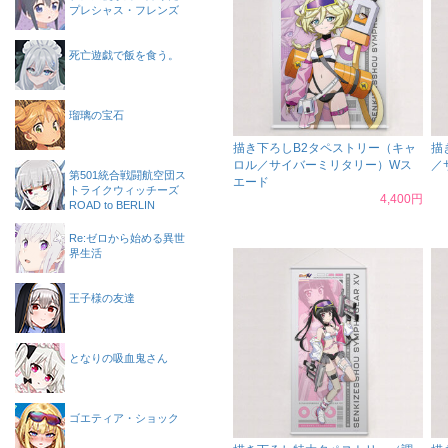
プレシャス・フレンズ
死亡遊戯で飯を食う。
瑠璃の宝石
描き下ろしB2タペストリー（キャ
描
ロル／サイバーミリタリー）Wス
／
第501統合戦闘航空団ス
エード
トライクウィッチーズ
4,400円
ROAD to BERLIN
Re:ゼロから始める異世
界生活
王子様の友達
となりの吸血鬼さん
ゴエティア・ショック