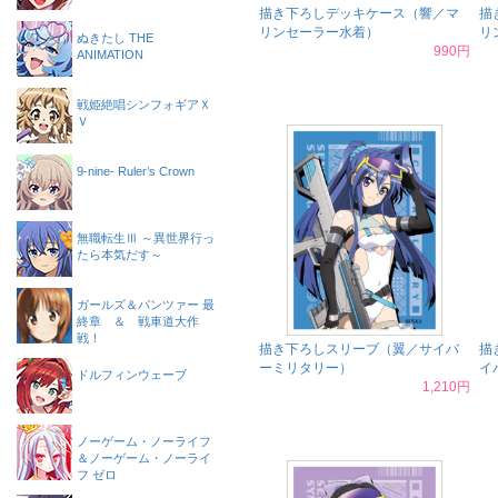
描き下ろしデッキケース（響／マ
描
リンセーラー水着）
リ
ぬきたし THE
990円
ANIMATION
戦姫絶唱シンフォギアＸ
Ｖ
9-nine- Ruler’s Crown
無職転生Ⅲ ～異世界行っ
たら本気だす～
ガールズ＆パンツァー 最
終章 ＆ 戦車道大作
戦！
描き下ろしスリーブ（翼／サイバ
描
ーミリタリー）
イ
ドルフィンウェーブ
1,210円
ノーゲーム・ノーライフ
＆ノーゲーム・ノーライ
フ ゼロ