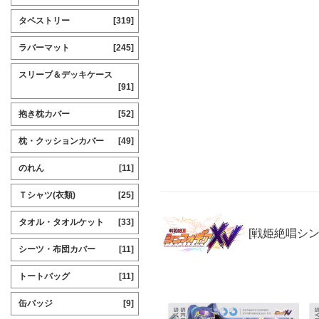
タペストリー
[319]
ラバーマット
[245]
スリーブ＆デッキケース
[91]
抱き枕カバー
[52]
枕・クッションカバー
[49]
のれん
[11]
Ｔシャツ(衣類)
[25]
タオル・タオルケット
[33]
[戦姫絶唱シ
シーツ・布団カバー
[11]
トートバッグ
[11]
缶バッジ
[9]