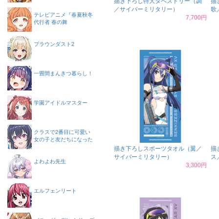
描き下ろし特大タペストリー（調
描
／サイバーミリタリー）
歌
テレビアニメ『春夏秋冬
7,700円
代行者 春の舞
ブラウンダスト2
一畳間まんきつ暮らし！
学園アイドルマスター
クラスで2番目に可愛い
女の子と友だちになった
描き下ろしスポーツタオル（翼／
描
サイバーミリタリー）
ス
よわよわ先生
3,300円
エルフェンリート