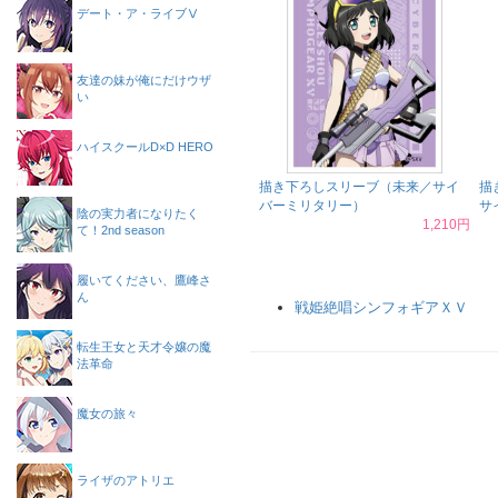
デート・ア・ライブⅤ
友達の妹が俺にだけウザ
い
ハイスクールD×D HERO
描き下ろしスリーブ（未来／サイ
描
バーミリタリー）
サ
陰の実力者になりたく
1,210円
て！2nd season
履いてください、鷹峰さ
ん
戦姫絶唱シンフォギアＸＶ
転生王女と天才令嬢の魔
法革命
魔女の旅々
ライザのアトリエ