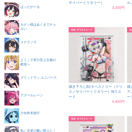
サイバーミリタリー）
ル
ばっどがーる
3,300円
カナン様はあくまでチョ
ロい
ステラソラ
ようこそ実力至上主義の
教室へ
グリッドマン ユニバース
描き下ろしB2タペストリー（クリ
描
ス／サイバーミリタリー）Wスエ
ア
アズールレーン
ード
ー
4,400円
少女終末旅行
私に天使が舞い降りた！