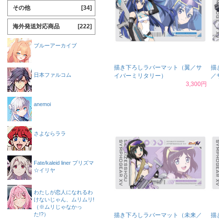
その他
[34]
海外発送対応商品
[222]
ブルーアーカイブ
描き下ろしラバーマット（翼／サ
描
日本ファルコム
イバーミリタリー）
／
3,300円
anemoi
さよならララ
Fate/kaleid liner プリズマ
☆イリヤ
わたしが恋人になれるわ
けないじゃん、ムリムリ!
（※ムリじゃなかっ
た!?）
描き下ろしラバーマット（未来／
描