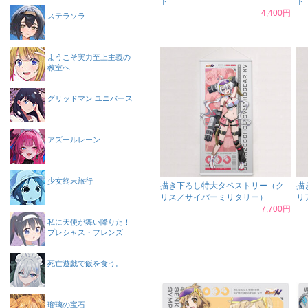
ド
ド
4,400円
ステラソラ
ようこそ実力至上主義の
教室へ
グリッドマン ユニバース
アズールレーン
少女終末旅行
描き下ろし特大タペストリー（ク
描
リス／サイバーミリタリー）
リ
7,700円
私に天使が舞い降りた！
プレシャス・フレンズ
死亡遊戯で飯を食う。
瑠璃の宝石