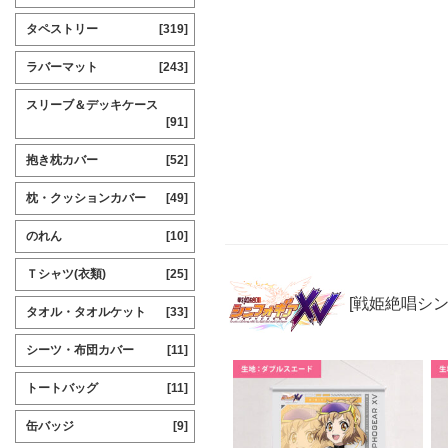
タペストリー
[319]
ラバーマット
[243]
スリーブ＆デッキケース
[91]
抱き枕カバー
[52]
枕・クッションカバー
[49]
のれん
[10]
Ｔシャツ(衣類)
[25]
[戦姫絶唱シ
タオル・タオルケット
[33]
シーツ・布団カバー
[11]
トートバッグ
[11]
缶バッジ
[9]