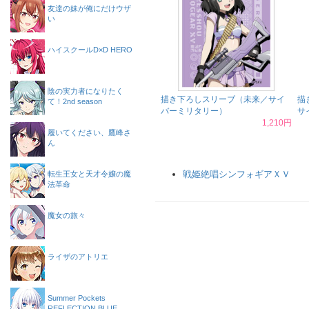
友達の妹が俺にだけウザ
い
ハイスクールD×D HERO
陰の実力者になりたく
描き下ろしスリーブ（未来／サイ
描
て！2nd season
バーミリタリー）
サ
1,210円
履いてください、鷹峰さ
ん
戦姫絶唱シンフォギアＸＶ
転生王女と天才令嬢の魔
法革命
魔女の旅々
ライザのアトリエ
Summer Pockets
REFLECTION BLUE