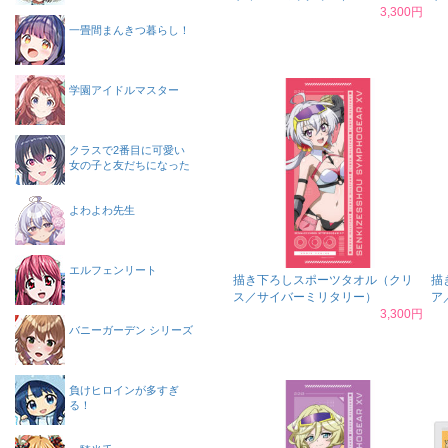
3,300円
一畳間まんきつ暮らし！
学園アイドルマスター
クラスで2番目に可愛い
女の子と友だちになった
よわよわ先生
エルフェンリート
描き下ろしスポーツタオル（クリ
描
ス／サイバーミリタリー）
ア
3,300円
バニーガーデン シリーズ
負けヒロインが多すぎ
る！