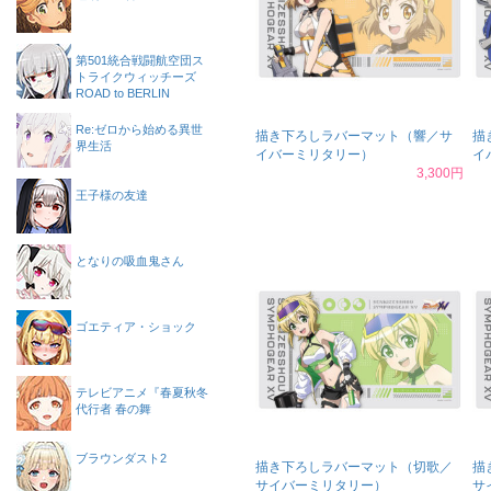
第501統合戦闘航空団ス
トライクウィッチーズ
ROAD to BERLIN
Re:ゼロから始める異世
描き下ろしラバーマット（響／サ
描
界生活
イバーミリタリー）
イ
3,300円
王子様の友達
となりの吸血鬼さん
ゴエティア・ショック
テレビアニメ『春夏秋冬
代行者 春の舞
ブラウンダスト2
描き下ろしラバーマット（切歌／
描
サイバーミリタリー）
サ