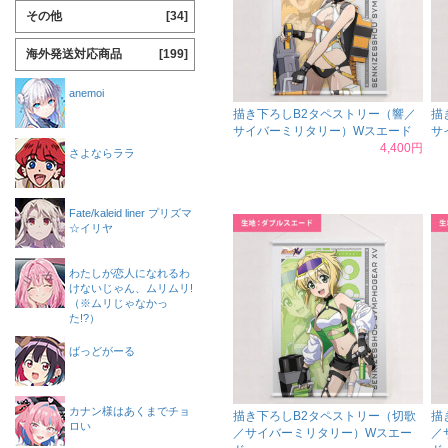
その他
[34]
海外発送対応商品
[199]
anemoi
描き下ろしB2タペストリー（響／
描
サイバーミリタリー）Wスエード
サ
4,400円
さよならララ
Fate/kaleid liner プリズマ
☆イリヤ
わたしが恋人になれるわ
けないじゃん、ムリムリ!
（※ムリじゃなかっ
た!?）
ばっどがーる
カナン様はあくまでチョ
描き下ろしB2タペストリー（切歌
描
ロい
／サイバーミリタリー）Wスエー
／