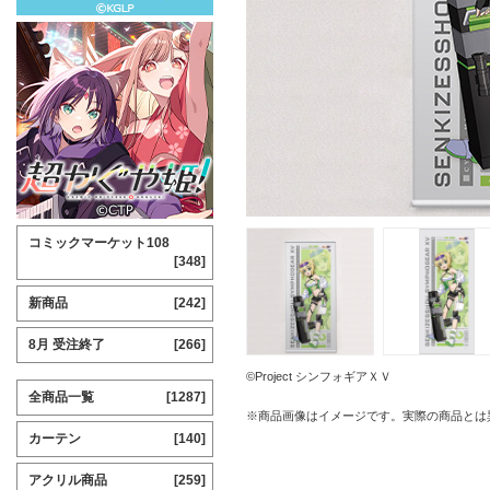
コミックマーケット108
[348]
新商品
[242]
8月 受注終了
[266]
©Project シンフォギアＸＶ
全商品一覧
[1287]
※商品画像はイメージです。実際の商品とは
カーテン
[140]
アクリル商品
[259]