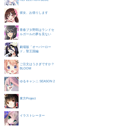
彼女、お借りします
青春ブタ野郎はランドセ
ルガールの夢を見ない
劇場版「オーバーロー
ド」聖王国編
ご注文はうさぎですか？
BLOOM
ゆるキャン△ SEASON 2
東方Project
イラストレーター