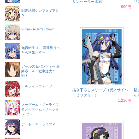
リンセーラー水着）
リ
990円
戦姫絶唱シンフォギアＸ
Ｖ
9-nine- Ruler’s Crown
無職転生Ⅲ ～異世界行っ
たら本気だす～
ガールズ＆パンツァー 最
終章 ＆ 戦車道大作
戦！
ドルフィンウェーブ
描き下ろしスリーブ（翼／サイバ
描
ーミリタリー）
イ
1,210円
ノーゲーム・ノーライフ
＆ノーゲーム・ノーライ
フ ゼロ
デート・ア・ライブⅤ