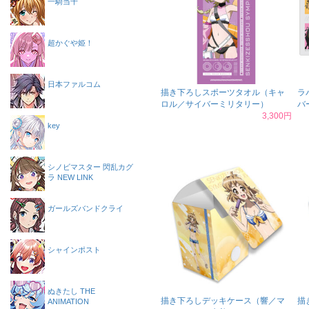
一騎当千
超かぐや姫！
日本ファルコム
描き下ろしスポーツタオル（キャ
ラ
ロル／サイバーミリタリー）
バ
3,300円
key
シノビマスター 閃乱カグ
ラ NEW LINK
ガールズバンドクライ
シャインポスト
ぬきたし THE
描き下ろしデッキケース（響／マ
描
ANIMATION