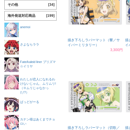
その他
[34]
海外発送対応商品
[199]
anemoi
描き下ろしラバーマット（響／サ
描
さよならララ
イバーミリタリー）
イ
3,300円
Fate/kaleid liner プリズマ
☆イリヤ
わたしが恋人になれるわ
けないじゃん、ムリムリ!
（※ムリじゃなかっ
た!?）
ばっどがーる
カナン様はあくまでチョ
ロい
描き下ろしラバーマット（切歌／
描