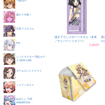
一騎当千
超かぐや姫！
日本ファルコム
描き下ろしスポーツタオル（未来
描
／サイバーミリタリー）
ロ
key
3,300円
シノビマスター 閃乱カグ
ラ NEW LINK
ガールズバンドクライ
シャインポスト
ぬきたし THE
ANIMATION