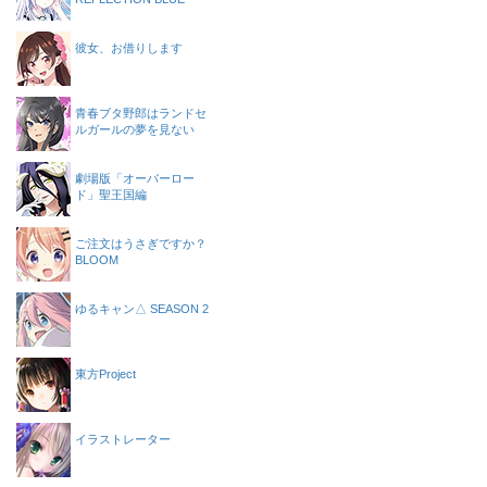
彼女、お借りします
青春ブタ野郎はランドセ
ルガールの夢を見ない
劇場版「オーバーロー
ド」聖王国編
ご注文はうさぎですか？
BLOOM
ゆるキャン△ SEASON 2
東方Project
イラストレーター