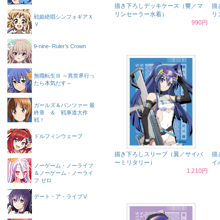
描き下ろしデッキケース（響／マ
描
リンセーラー水着）
リ
戦姫絶唱シンフォギアＸ
990円
Ｖ
9-nine- Ruler’s Crown
無職転生Ⅲ ～異世界行っ
たら本気だす～
ガールズ＆パンツァー 最
終章 ＆ 戦車道大作
戦！
ドルフィンウェーブ
描き下ろしスリーブ（翼／サイバ
描
ーミリタリー）
イ
ノーゲーム・ノーライフ
1,210円
＆ノーゲーム・ノーライ
フ ゼロ
デート・ア・ライブⅤ