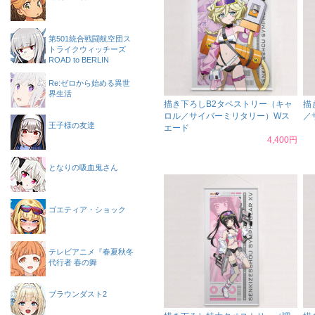
第501統合戦闘航空団ス
トライクウィッチーズ
ROAD to BERLIN
Re:ゼロから始める異世
界生活
描き下ろしB2タペストリー（キャ
描
ロル／サイバーミリタリー）Wス
／
王子様の友達
エード
4,400円
となりの吸血鬼さん
ゴエティア・ショック
テレビアニメ『春夏秋冬
代行者 春の舞
ブラウンダスト2