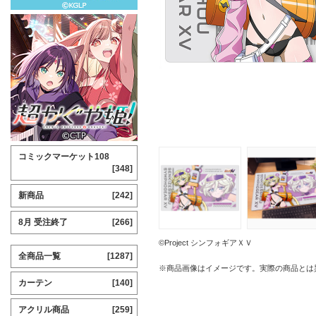
コミックマーケット108
[348]
新商品
[242]
8月 受注終了
[266]
©Project シンフォギアＸＶ
全商品一覧
[1287]
※商品画像はイメージです。実際の商品とは
カーテン
[140]
アクリル商品
[259]