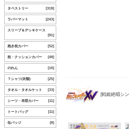
タペストリー
[319]
ラバーマット
[243]
スリーブ＆デッキケース
[91]
抱き枕カバー
[52]
枕・クッションカバー
[49]
のれん
[10]
Ｔシャツ(衣類)
[25]
タオル・タオルケット
[33]
[戦姫絶唱シ
シーツ・布団カバー
[11]
トートバッグ
[11]
缶バッジ
[9]