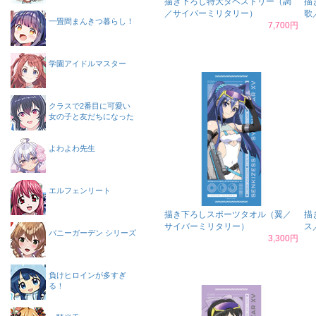
描き下ろし特大タペストリー（調
描
／サイバーミリタリー）
歌
一畳間まんきつ暮らし！
7,700円
学園アイドルマスター
クラスで2番目に可愛い
女の子と友だちになった
よわよわ先生
エルフェンリート
描き下ろしスポーツタオル（翼／
描
サイバーミリタリー）
ス
バニーガーデン シリーズ
3,300円
負けヒロインが多すぎ
る！