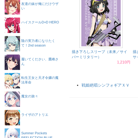
友達の妹が俺にだけウザ
い
ハイスクールD×D HERO
陰の実力者になりたく
て！2nd season
描き下ろしスリーブ（未来／サイ
描
バーミリタリー）
サ
履いてください、鷹峰さ
1,210円
ん
転生王女と天才令嬢の魔
法革命
戦姫絶唱シンフォギアＸＶ
魔女の旅々
ライザのアトリエ
Summer Pockets
REFLECTION BLUE