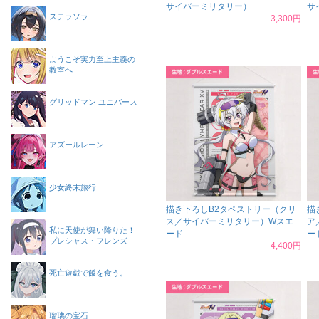
サイバーミリタリー）
サ
ステラソラ
3,300円
ようこそ実力至上主義の
教室へ
グリッドマン ユニバース
アズールレーン
少女終末旅行
描き下ろしB2タペストリー（クリ
描
ス／サイバーミリタリー）Wスエ
ア
私に天使が舞い降りた！
ード
ー
プレシャス・フレンズ
4,400円
死亡遊戯で飯を食う。
瑠璃の宝石