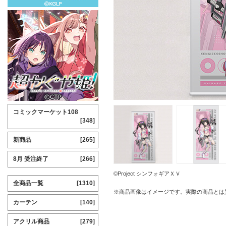
コミックマーケット108
[348]
新商品
[265]
8月 受注終了
[266]
©Project シンフォギアＸＶ
全商品一覧
[1310]
※商品画像はイメージです。実際の商品とは
カーテン
[140]
アクリル商品
[279]