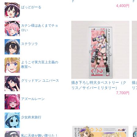
ド
ド
4,400円
ばっどがーる
カナン様はあくまでチョ
ロい
ステラソラ
ようこそ実力至上主義の
教室へ
グリッドマン ユニバース
描き下ろし特大タペストリー（ク
描
リス／サイバーミリタリー）
リ
7,700円
アズールレーン
少女終末旅行
私に天使が舞い降りた！