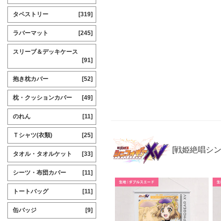
タペストリー
[319]
ラバーマット
[245]
スリーブ＆デッキケース
[91]
抱き枕カバー
[52]
枕・クッションカバー
[49]
のれん
[11]
Ｔシャツ(衣類)
[25]
[戦姫絶唱シ
タオル・タオルケット
[33]
シーツ・布団カバー
[11]
トートバッグ
[11]
缶バッジ
[9]