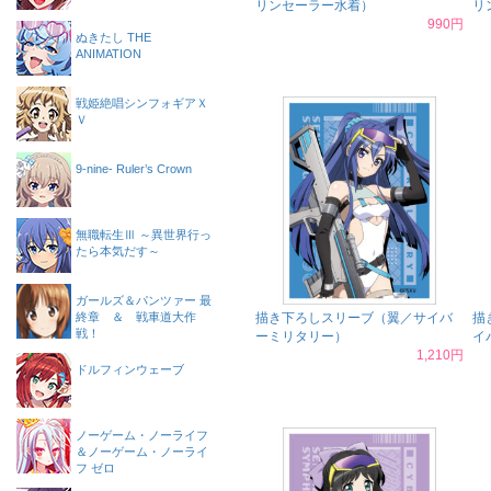
リンセーラー水着）
リ
990円
ぬきたし THE
ANIMATION
戦姫絶唱シンフォギアＸ
Ｖ
9-nine- Ruler’s Crown
無職転生Ⅲ ～異世界行っ
たら本気だす～
ガールズ＆パンツァー 最
終章 ＆ 戦車道大作
描き下ろしスリーブ（翼／サイバ
描
戦！
ーミリタリー）
イ
1,210円
ドルフィンウェーブ
ノーゲーム・ノーライフ
＆ノーゲーム・ノーライ
フ ゼロ