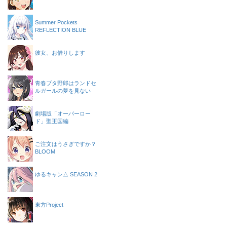
Summer Pockets
REFLECTION BLUE
彼女、お借りします
青春ブタ野郎はランドセ
ルガールの夢を見ない
劇場版「オーバーロー
ド」聖王国編
ご注文はうさぎですか？
BLOOM
ゆるキャン△ SEASON 2
東方Project