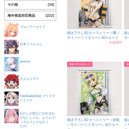
その他
[34]
海外発送対応商品
[222]
ブルーアーカイブ
描き下ろしB2タペストリー（響／
描
サイバーミリタリー）Wスエード
サ
4,400円
日本ファルコム
anemoi
さよならララ
Fate/kaleid liner プリズマ
☆イリヤ
わたしが恋人になれるわ
けないじゃん、ムリムリ!
描き下ろしB2タペストリー（切歌
描
（※ムリじゃなかっ
／サイバーミリタリー）Wスエー
／
た!?）