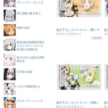
プレシャス・フレンズ
死亡遊戯で飯を食う。
瑠璃の宝石
描き下ろしラバーマット（響／サ
描
イバーミリタリー）
イ
3,300円
第501統合戦闘航空団ス
トライクウィッチーズ
ROAD to BERLIN
Re:ゼロから始める異世
界生活
王子様の友達
となりの吸血鬼さん
ゴエティア・ショック
描き下ろしラバーマット（切歌／
描
サイバーミリタリー）
サ