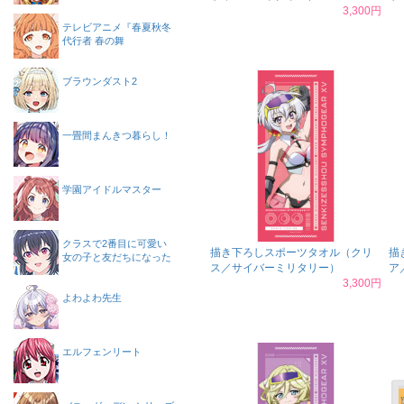
3,300円
テレビアニメ『春夏秋冬
代行者 春の舞
ブラウンダスト2
一畳間まんきつ暮らし！
学園アイドルマスター
クラスで2番目に可愛い
描き下ろしスポーツタオル（クリ
描
女の子と友だちになった
ス／サイバーミリタリー）
ア
3,300円
よわよわ先生
エルフェンリート