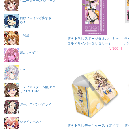
バニーガーデン シリーズ
負けヒロインが多すぎ
る！
一騎当千
描き下ろしスポーツタオル（キャ
ラ
ロル／サイバーミリタリー）
バ
3,300円
超かぐや姫！
key
シノビマスター 閃乱カグ
ラ NEW LINK
ガールズバンドクライ
シャインポスト
描き下ろしデッキケース（響／マ
描