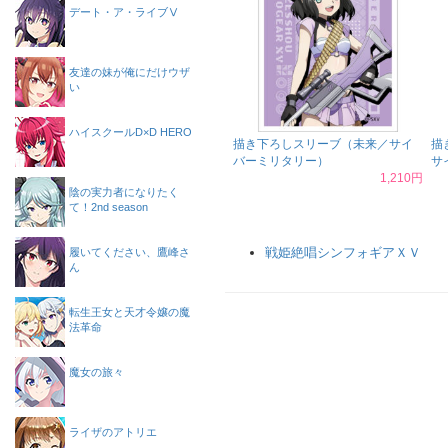
デート・ア・ライブⅤ
友達の妹が俺にだけウザ
い
ハイスクールD×D HERO
描き下ろしスリーブ（未来／サイ
描
バーミリタリー）
サ
1,210円
陰の実力者になりたく
て！2nd season
戦姫絶唱シンフォギアＸＶ
履いてください、鷹峰さ
ん
転生王女と天才令嬢の魔
法革命
魔女の旅々
ライザのアトリエ