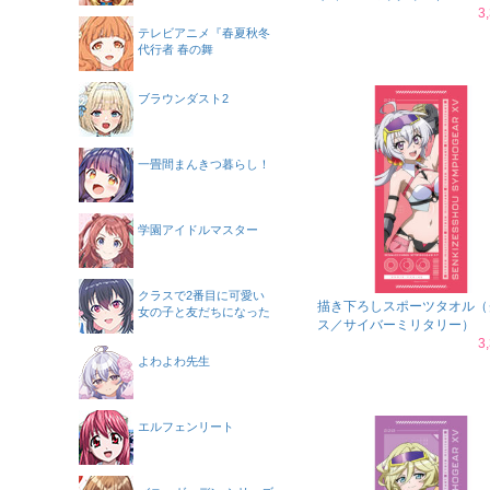
3
テレビアニメ『春夏秋冬
代行者 春の舞
ブラウンダスト2
一畳間まんきつ暮らし！
学園アイドルマスター
クラスで2番目に可愛い
描き下ろしスポーツタオル（
女の子と友だちになった
ス／サイバーミリタリー）
3
よわよわ先生
エルフェンリート