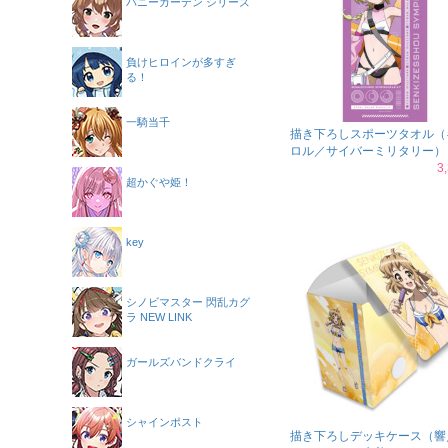
バニーガーデン シリーズ
負けヒロインが多すぎ
る！
一騎当千
描き下ろしスポーツタオル（
ロル／サイバーミリタリー）
3
超かぐや姫！
key
シノビマスター 閃乱カグ
ラ NEW LINK
ガールズバンドクライ
シャインポスト
描き下ろしデッキケース（響