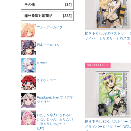
その他
[34]
海外発送対応商品
[222]
ブルーアーカイブ
描き下ろしB2タペストリー
サイバーミリタリー）Wスエ
4
日本ファルコム
anemoi
さよならララ
Fate/kaleid liner プリズマ
☆イリヤ
わたしが恋人になれるわ
けないじゃん、ムリムリ!
描き下ろしB2タペストリー
（※ムリじゃなかっ
／サイバーミリタリー）Wス
た!?）