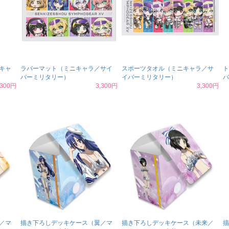
キャ
ラバーマット（ミニキャラ／サイ
スポーツタオル（ミニキャラ／サ
ト
バーミリタリー）
イバーミリタリー）
バ
,300円
3,300円
3,300円
／マ
描き下ろしデッキケース（翼／マ
描き下ろしデッキケース（未来／
描