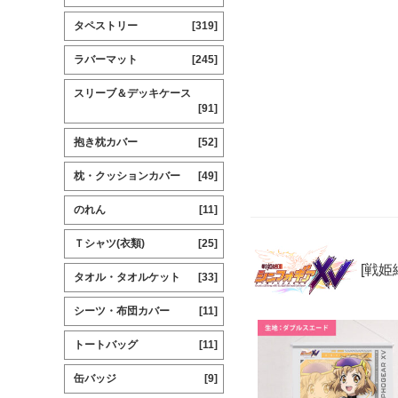
タペストリー
[319]
ラバーマット
[245]
スリーブ＆デッキケース
[91]
抱き枕カバー
[52]
枕・クッションカバー
[49]
のれん
[11]
Ｔシャツ(衣類)
[25]
[戦姫
タオル・タオルケット
[33]
シーツ・布団カバー
[11]
トートバッグ
[11]
缶バッジ
[9]