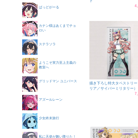
ド
4
ばっどがーる
カナン様はあくまでチョ
ロい
ステラソラ
ようこそ実力至上主義の
教室へ
グリッドマン ユニバース
描き下ろし特大タペストリー
リア／サイバーミリタリー）
7
アズールレーン
少女終末旅行
私に天使が舞い降りた！