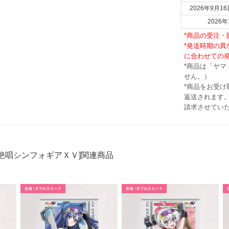
2026年9月16
202
*商品の受注
*発送時期の
に合わせての
*商品は「ヤ
せん。）
*商品をお受
返送されます。
請求させてい
絶唱シンフォギアＸＶ]関連商品