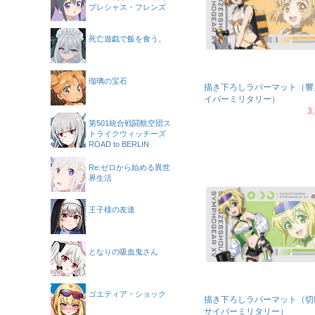
プレシャス・フレンズ
死亡遊戯で飯を食う。
瑠璃の宝石
描き下ろしラバーマット（響
イバーミリタリー）
3
第501統合戦闘航空団ス
トライクウィッチーズ
ROAD to BERLIN
Re:ゼロから始める異世
界生活
王子様の友達
となりの吸血鬼さん
ゴエティア・ショック
描き下ろしラバーマット（切
サイバーミリタリー）