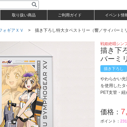
取り扱い商品
ご利用ガイド
イベント情
フォギアＸＶ
> 描き下ろし特大タペストリー（響／サイバーミ
戦姫絶唱シン
描き下
バーミ
描き下ろし
やわらかい光
を使用したタ
PET支管・
7
価格：
ポイント：
231