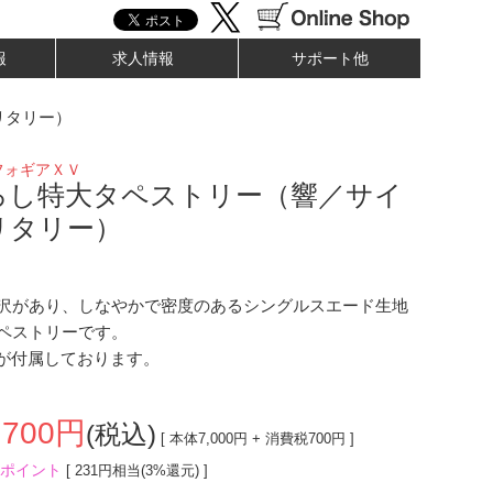
報
求人情報
サポート他
リタリー）
フォギアＸＶ
ろし特大タペストリー（響／サイ
リタリー）
沢があり、しなやかで密度のあるシングルスエード生地
ペストリーです。
紐が付属しております。
,700
円
(税込)
[ 本体
7,000
円 + 消費税
700
円 ]
ポイント
[ 231円相当(3%還元) ]