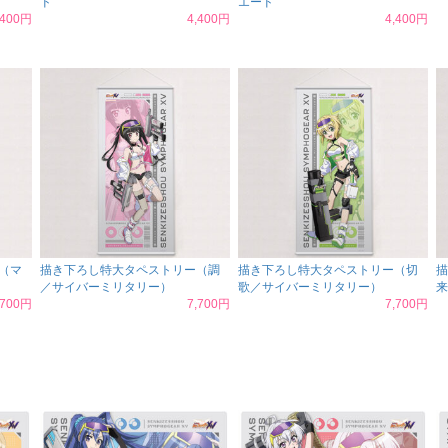
ド
エード
,400円
4,400円
4,400円
（マ
描き下ろし特大タペストリー（調
描き下ろし特大タペストリー（切
描
／サイバーミリタリー）
歌／サイバーミリタリー）
来
,700円
7,700円
7,700円