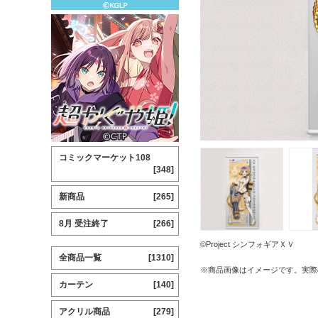
コミックマーケット108
[348]
新商品
[265]
8月 受注終了
[266]
©Project シンフォギアＸＶ
全商品一覧
[1310]
※商品画像はイメージです。実際
カーテン
[140]
アクリル商品
[279]