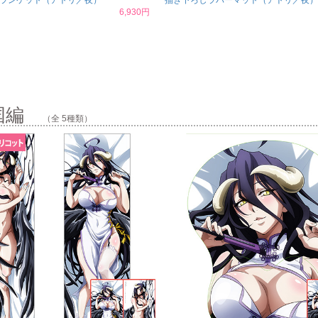
ランケット（アトリ／夜）
描き下ろしラバーマット（アトリ／夜）
6,930円
王国編
（全 5種類）