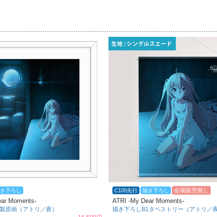
）
会場販売無し
き下ろし
C105先行
描き下ろし
ear Moments-
ATRI -My Dear Moments-
製原画（アトリ／夜）
描き下ろしB1タペストリー（アトリ／