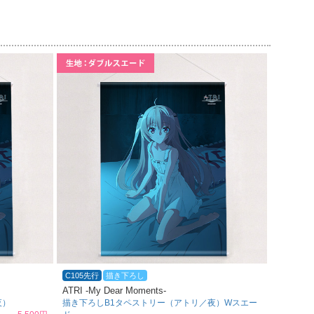
C105先行
描き下ろし
ATRI -My Dear Moments-
夜）
描き下ろしB1タペストリー（アトリ／夜）Wスエー