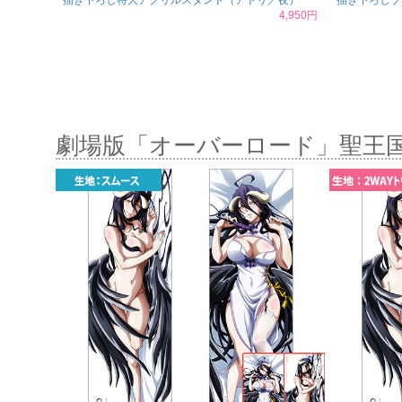
描き下ろし特大アクリルスタンド（アトリ／夜）
描き下ろしブ
4,950円
劇場版「オーバーロード」聖