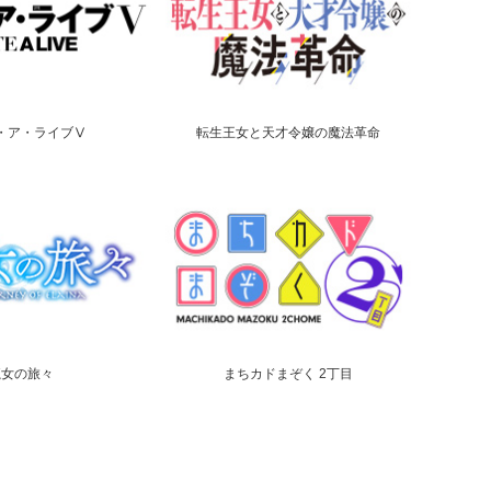
・ア・ライブⅤ
転生王女と天才令嬢の魔法革命
魔女の旅々
まちカドまぞく 2丁目