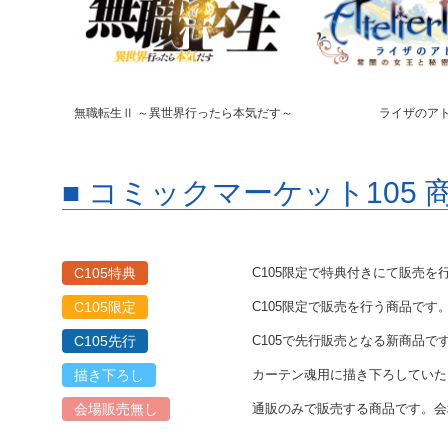
無職転生Ⅱ ～異世界行ったら本気だす～
ライザのア
■ コミックマーケット105 
C105特典
C105限定で特典付きにて販売を
C105限定
C105限定で販売を行う商品で
C105先行
C105で先行販売となる新商品
描き下ろし
カーテン魂用に描き下ろしていた
会場販売無し
通販のみで販売する商品です。会