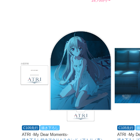
18,700円〜
C105先行
描き下ろし
C105先行
描
ATRI -My Dear Moments-
ATRI -My D