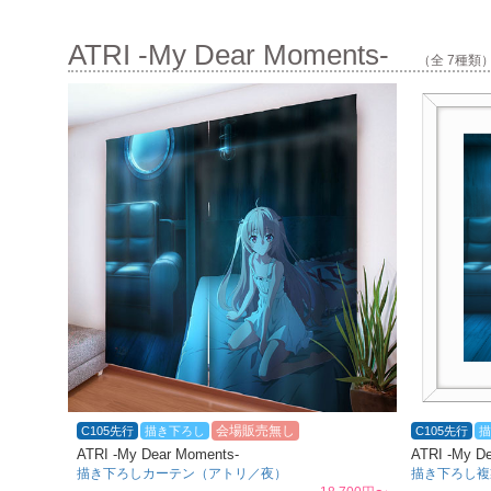
ATRI -My Dear Moments-
（全 7種類
会場販売無し
C105先行
描き下ろし
C105先行
描
ATRI -My Dear Moments-
ATRI -My D
描き下ろしカーテン（アトリ／夜）
描き下ろし複