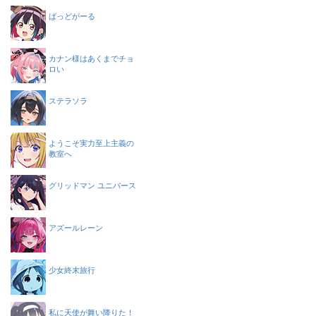
ばっどがーる
カナン様はあくまでチョ
ロい
ステラソラ
ようこそ実力至上主義の
教室へ
グリッドマン ユニバース
アズールレーン
少女終末旅行
私に天使が舞い降りた！