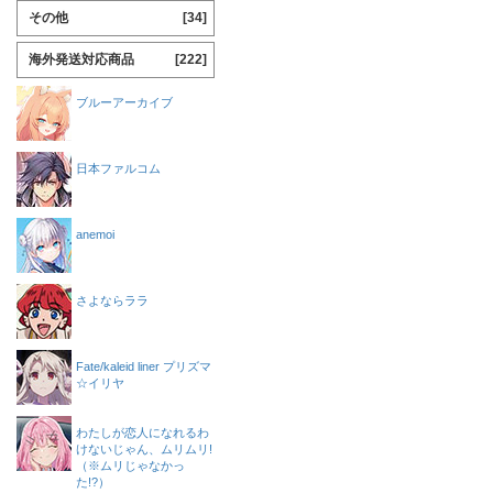
その他
[34]
海外発送対応商品
[222]
ブルーアーカイブ
日本ファルコム
anemoi
さよならララ
Fate/kaleid liner プリズマ
☆イリヤ
わたしが恋人になれるわ
けないじゃん、ムリムリ!
（※ムリじゃなかっ
た!?）