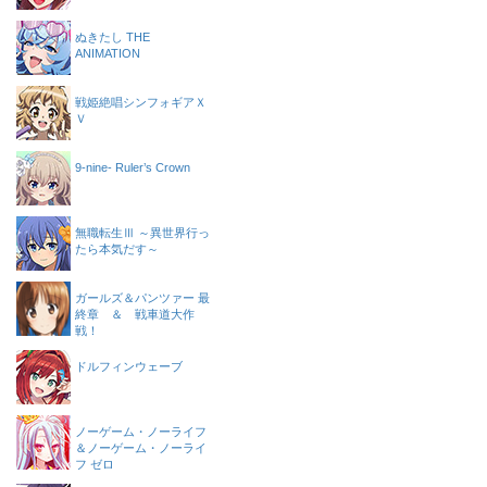
ぬきたし THE
ANIMATION
戦姫絶唱シンフォギアＸ
Ｖ
9-nine- Ruler’s Crown
無職転生Ⅲ ～異世界行っ
たら本気だす～
ガールズ＆パンツァー 最
終章 ＆ 戦車道大作
戦！
ドルフィンウェーブ
ノーゲーム・ノーライフ
＆ノーゲーム・ノーライ
フ ゼロ