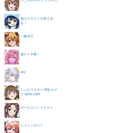
バニーガーデン シリーズ
負けヒロインが多すぎ
る！
一騎当千
超かぐや姫！
key
シノビマスター 閃乱カグ
ラ NEW LINK
ガールズバンドクライ
シャインポスト