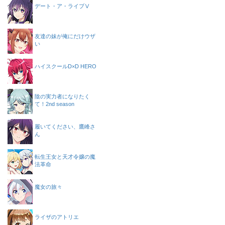
デート・ア・ライブⅤ
友達の妹が俺にだけウザ
い
ハイスクールD×D HERO
陰の実力者になりたく
て！2nd season
履いてください、鷹峰さ
ん
転生王女と天才令嬢の魔
法革命
魔女の旅々
ライザのアトリエ