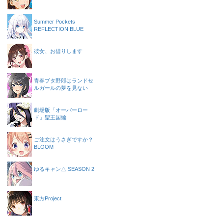
Summer Pockets
REFLECTION BLUE
彼女、お借りします
青春ブタ野郎はランドセ
ルガールの夢を見ない
劇場版「オーバーロー
ド」聖王国編
ご注文はうさぎですか？
BLOOM
ゆるキャン△ SEASON 2
東方Project