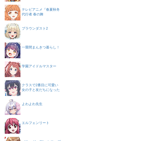
テレビアニメ『春夏秋冬
代行者 春の舞
ブラウンダスト2
一畳間まんきつ暮らし！
学園アイドルマスター
クラスで2番目に可愛い
女の子と友だちになった
よわよわ先生
エルフェンリート