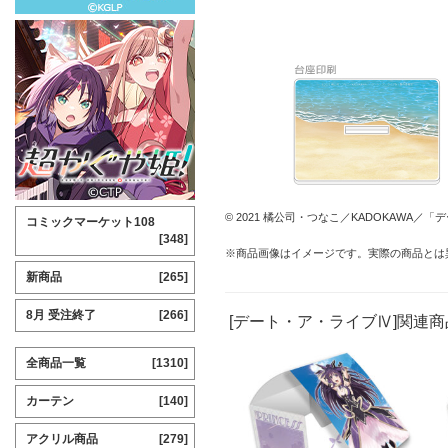
© 2021 橘公司・つなこ／KADOKAWA
コミックマーケット108
[348]
※商品画像はイメージです。実際の商品とは
新商品
[265]
8月 受注終了
[266]
[デート・ア・ライブⅣ]関連商
全商品一覧
[1310]
カーテン
[140]
アクリル商品
[279]