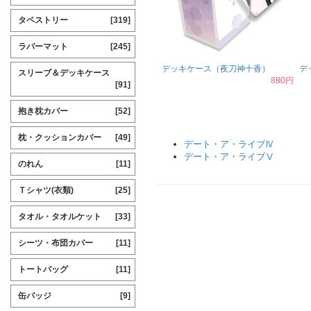
タペストリー
[319]
ラバーマット
[245]
デッキケース（夜刀神十香）
デ
スリーブ＆デッキケース
880円
[91]
抱き枕カバー
[52]
枕・クッションカバー
[49]
デート・ア・ライブⅣ
デート・ア・ライブⅤ
のれん
[11]
Ｔシャツ(衣類)
[25]
タオル・タオルケット
[33]
シーツ・布団カバー
[11]
トートバッグ
[11]
缶バッジ
[9]