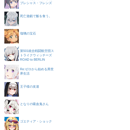
プレシャス・フレンズ
死亡遊戯で飯を食う。
瑠璃の宝石
第501統合戦闘航空団ス
トライクウィッチーズ
ROAD to BERLIN
Re:ゼロから始める異世
界生活
王子様の友達
となりの吸血鬼さん
ゴエティア・ショック