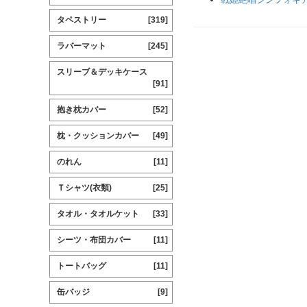
タペストリー
[319]
ラバーマット
[245]
スリーブ＆デッキケース
[91]
抱き枕カバー
[52]
枕・クッションカバー
[49]
のれん
[11]
Ｔシャツ(衣類)
[25]
タオル・タオルケット
[33]
シーツ・布団カバー
[11]
トートバッグ
[11]
缶バッジ
[9]