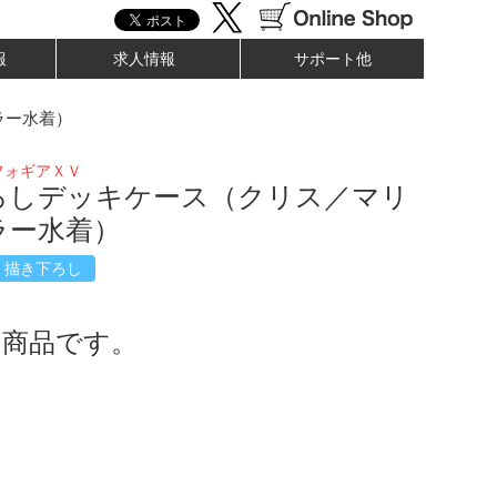
報
求人情報
サポート他
ラー水着）
フォギアＸＶ
ろしデッキケース（クリス／マリ
ラー水着）
描き下ろし
了商品です。