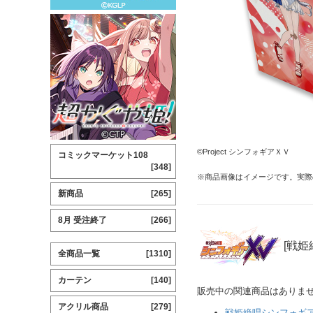
©Project シンフォギアＸＶ
コミックマーケット108
[348]
※商品画像はイメージです。実際
新商品
[265]
8月 受注終了
[266]
[戦姫
全商品一覧
[1310]
カーテン
[140]
販売中の関連商品はありま
アクリル商品
[279]
戦姫絶唱シンフォギ