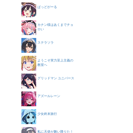
ばっどがーる
カナン様はあくまでチョ
ロい
ステラソラ
ようこそ実力至上主義の
教室へ
グリッドマン ユニバース
アズールレーン
少女終末旅行
私に天使が舞い降りた！