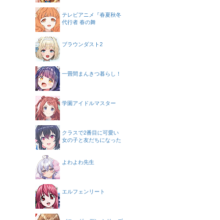
テレビアニメ『春夏秋冬
代行者 春の舞
ブラウンダスト2
一畳間まんきつ暮らし！
学園アイドルマスター
クラスで2番目に可愛い
女の子と友だちになった
よわよわ先生
エルフェンリート