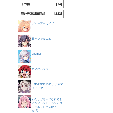
その他
[34]
海外発送対応商品
[222]
ブルーアーカイブ
日本ファルコム
anemoi
さよならララ
Fate/kaleid liner プリズマ
☆イリヤ
わたしが恋人になれるわ
けないじゃん、ムリムリ!
（※ムリじゃなかっ
た!?）