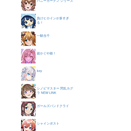
バニーガーデン シリーズ
負けヒロインが多すぎ
る！
一騎当千
超かぐや姫！
key
シノビマスター 閃乱カグ
ラ NEW LINK
ガールズバンドクライ
シャインポスト