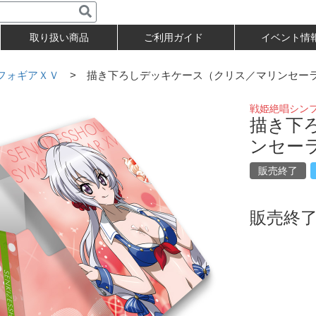
取り扱い商品
ご利用ガイド
イベント情
フォギアＸＶ
> 描き下ろしデッキケース（クリス／マリンセー
戦姫絶唱シン
描き下
ンセー
販売終了
販売終