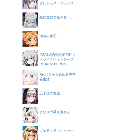
プレシャス・フレンズ
死亡遊戯で飯を食う。
瑠璃の宝石
第501統合戦闘航空団ス
トライクウィッチーズ
ROAD to BERLIN
Re:ゼロから始める異世
界生活
王子様の友達
となりの吸血鬼さん
ゴエティア・ショック