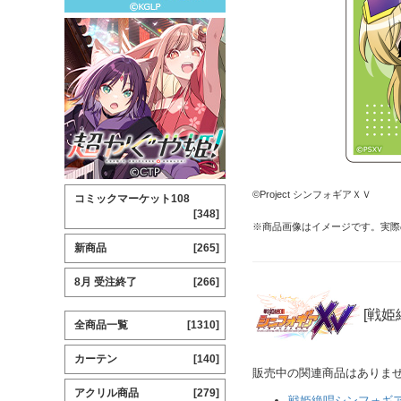
©Project シンフォギアＸＶ
コミックマーケット108
[348]
※商品画像はイメージです。実際
新商品
[265]
8月 受注終了
[266]
[戦姫
全商品一覧
[1310]
カーテン
[140]
販売中の関連商品はありま
アクリル商品
[279]
戦姫絶唱シンフォギ