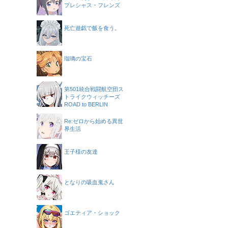
プレシャス・フレンズ
死亡遊戯で飯を食う。
瑠璃の宝石
第501統合戦闘航空団ス
トライクウィッチーズ
ROAD to BERLIN
Re:ゼロから始める異世
界生活
王子様の友達
となりの吸血鬼さん
ゴエティア・ショック