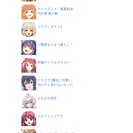
テレビアニメ『春夏秋冬
代行者 春の舞
ブラウンダスト2
一畳間まんきつ暮らし！
学園アイドルマスター
クラスで2番目に可愛い
女の子と友だちになった
よわよわ先生
エルフェンリート