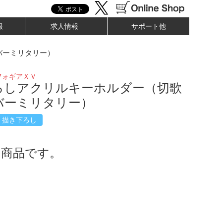
報
求人情報
サポート他
バーミリタリー）
フォギアＸＶ
ろしアクリルキーホルダー（切歌
バーミリタリー）
描き下ろし
了商品です。