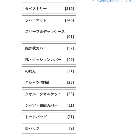
タペストリー
[319]
ラバーマット
[245]
スリーブ＆デッキケース
[91]
抱き枕カバー
[52]
枕・クッションカバー
[49]
のれん
[11]
Ｔシャツ(衣類)
[25]
タオル・タオルケット
[33]
シーツ・布団カバー
[11]
トートバッグ
[11]
缶バッジ
[9]