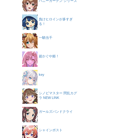
バニーガーデン シリーズ
負けヒロインが多すぎ
る！
一騎当千
超かぐや姫！
key
シノビマスター 閃乱カグ
ラ NEW LINK
ガールズバンドクライ
シャインポスト