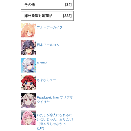
その他
[34]
海外発送対応商品
[222]
ブルーアーカイブ
日本ファルコム
anemoi
さよならララ
Fate/kaleid liner プリズマ
☆イリヤ
わたしが恋人になれるわ
けないじゃん、ムリムリ!
（※ムリじゃなかっ
た!?）