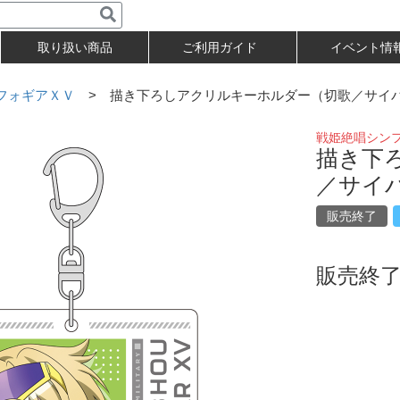
取り扱い商品
ご利用ガイド
イベント情
フォギアＸＶ
> 描き下ろしアクリルキーホルダー（切歌／サイ
戦姫絶唱シン
描き下
／サイ
販売終了
販売終