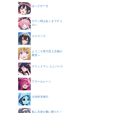
ばっどがーる
カナン様はあくまでチョ
ロい
ステラソラ
ようこそ実力至上主義の
教室へ
グリッドマン ユニバース
アズールレーン
少女終末旅行
私に天使が舞い降りた！