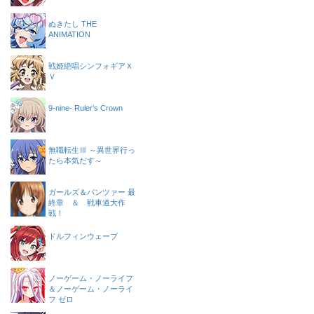
ぬきたし THE
ANIMATION
戦姫絶唱シンフォギアＸ
Ｖ
9-nine- Ruler’s Crown
無職転生Ⅲ ～異世界行っ
たら本気だす～
ガールズ＆パンツァー 最
終章 ＆ 戦車道大作
戦！
ドルフィンウェーブ
ノーゲーム・ノーライフ
＆ノーゲーム・ノーライ
フ ゼロ