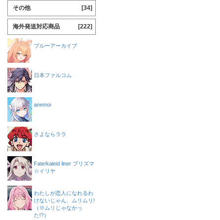
その他
[34]
海外発送対応商品
[222]
ブルーアーカイブ
日本ファルコム
anemoi
さよならララ
Fate/kaleid liner プリズマ
☆イリヤ
わたしが恋人になれるわ
けないじゃん、ムリムリ!
（※ムリじゃなかっ
た!?）