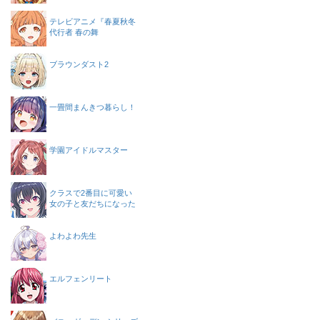
テレビアニメ『春夏秋冬
代行者 春の舞
ブラウンダスト2
一畳間まんきつ暮らし！
学園アイドルマスター
クラスで2番目に可愛い
女の子と友だちになった
よわよわ先生
エルフェンリート