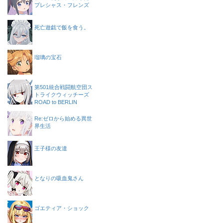
プレシャス・フレンズ
死亡遊戯で飯を食う。
瑠璃の宝石
第501統合戦闘航空団ス
トライクウィッチーズ
ROAD to BERLIN
Re:ゼロから始める異世
界生活
王子様の友達
となりの吸血鬼さん
ゴエティア・ショック