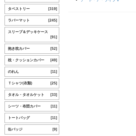
タペストリー
[319]
ラバーマット
[245]
スリーブ＆デッキケース
[91]
抱き枕カバー
[52]
枕・クッションカバー
[49]
のれん
[11]
Ｔシャツ(衣類)
[25]
タオル・タオルケット
[33]
シーツ・布団カバー
[11]
トートバッグ
[11]
缶バッジ
[9]