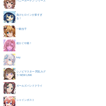
バニーガーデン シリーズ
負けヒロインが多すぎ
る！
一騎当千
超かぐや姫！
key
シノビマスター 閃乱カグ
ラ NEW LINK
ガールズバンドクライ
シャインポスト