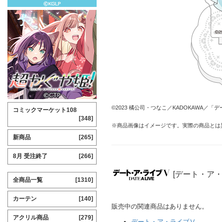
©2023 橘公司・つなこ／KADOKAWA／
コミックマーケット108
[348]
※商品画像はイメージです。実際の商品とは
新商品
[265]
8月 受注終了
[266]
[デート・ア
全商品一覧
[1310]
カーテン
[140]
販売中の関連商品はありません。
アクリル商品
[279]
デート・ア・ライブⅤ