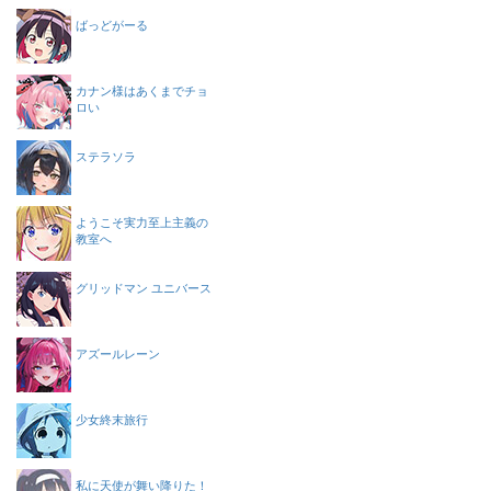
ばっどがーる
カナン様はあくまでチョ
ロい
ステラソラ
ようこそ実力至上主義の
教室へ
グリッドマン ユニバース
アズールレーン
少女終末旅行
私に天使が舞い降りた！