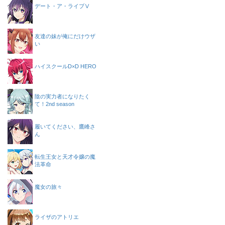
デート・ア・ライブⅤ
友達の妹が俺にだけウザ
い
ハイスクールD×D HERO
陰の実力者になりたく
て！2nd season
履いてください、鷹峰さ
ん
転生王女と天才令嬢の魔
法革命
魔女の旅々
ライザのアトリエ