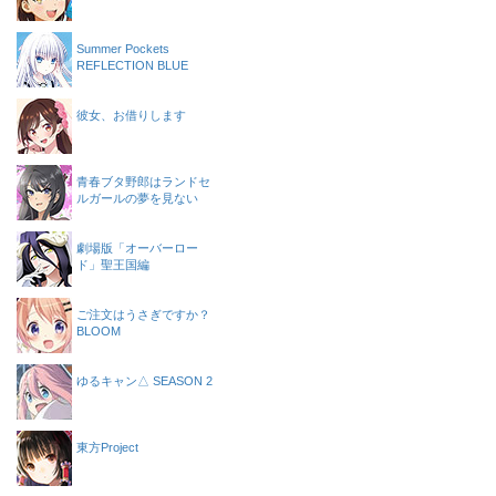
Summer Pockets
REFLECTION BLUE
彼女、お借りします
青春ブタ野郎はランドセ
ルガールの夢を見ない
劇場版「オーバーロー
ド」聖王国編
ご注文はうさぎですか？
BLOOM
ゆるキャン△ SEASON 2
東方Project