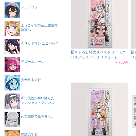
ステラソラ
ようこそ実力至上主義の
教室へ
グリッドマン ユニバース
描き下ろし特大タペストリー（ク
描
リス／サイバーミリタリー）
リ
アズールレーン
7,700円
少女終末旅行
私に天使が舞い降りた！
プレシャス・フレンズ
死亡遊戯で飯を食う。
瑠璃の宝石