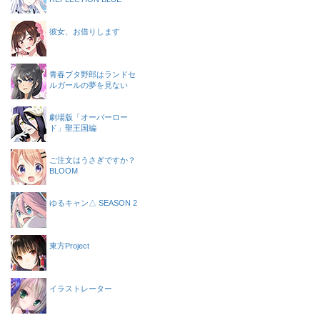
彼女、お借りします
青春ブタ野郎はランドセ
ルガールの夢を見ない
劇場版「オーバーロー
ド」聖王国編
ご注文はうさぎですか？
BLOOM
ゆるキャン△ SEASON 2
東方Project
イラストレーター