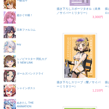
一騎当千
描き下ろしスポーツタオル（未来
描
／サイバーミリタリー）
ロ
超かぐや姫！
3,300円
日本ファルコム
key
シノビマスター 閃乱カグ
ラ NEW LINK
ガールズバンドクライ
描き下ろしスリーブ（響／サイバ
描
ーミリタリー）
ー
シャインポスト
1,210円
ぬきたし THE
ANIMATION