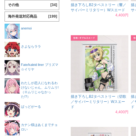
その他
[34]
描き下ろしB2タペストリー（響／
描
サイバーミリタリー）Wスエード
サ
4,400円
海外発送対応商品
[199]
anemoi
さよならララ
Fate/kaleid liner プリズマ
☆イリヤ
わたしが恋人になれるわ
けないじゃん、ムリムリ!
（※ムリじゃなかっ
描き下ろしB2タペストリー（切歌
描
た!?）
／サイバーミリタリー）Wスエー
／
ばっどがーる
ド
ド
4,400円
カナン様はあくまでチョ
ロい