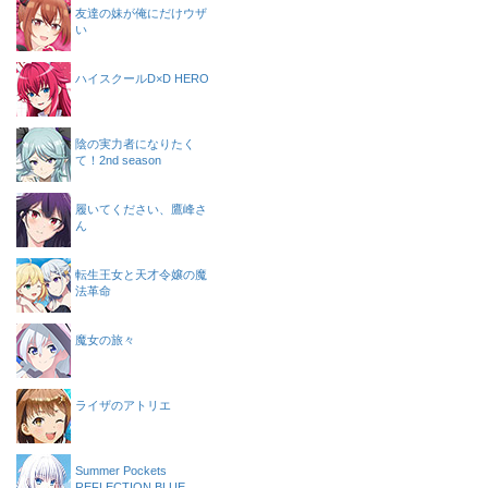
友達の妹が俺にだけウザ
い
ハイスクールD×D HERO
陰の実力者になりたく
て！2nd season
履いてください、鷹峰さ
ん
転生王女と天才令嬢の魔
法革命
魔女の旅々
ライザのアトリエ
Summer Pockets
REFLECTION BLUE