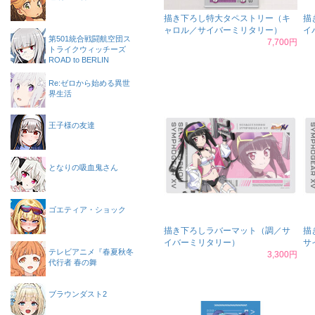
描き下ろし特大タペストリー（キ
描
ャロル／サイバーミリタリー）
イ
第501統合戦闘航空団ス
7,700円
トライクウィッチーズ
ROAD to BERLIN
Re:ゼロから始める異世
界生活
王子様の友達
となりの吸血鬼さん
ゴエティア・ショック
描き下ろしラバーマット（調／サ
描
イバーミリタリー）
サ
テレビアニメ『春夏秋冬
3,300円
代行者 春の舞
ブラウンダスト2