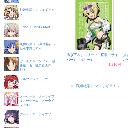
戦姫絶唱シンフォギアＸ
Ｖ
9-nine- Ruler’s Crown
無職転生Ⅲ ～異世界行っ
たら本気だす～
描き下ろしスリーブ（切歌／サイ
描
バーミリタリー）
バ
ガールズ＆パンツァー 最
1,210円
終章 ＆ 戦車道大作
戦！
ドルフィンウェーブ
戦姫絶唱シンフォギアＸＶ
ノーゲーム・ノーライフ
＆ノーゲーム・ノーライ
フ ゼロ
デート・ア・ライブⅤ