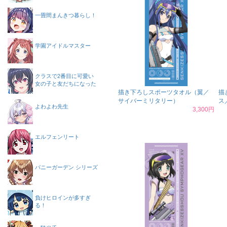
一畳間まんきつ暮らし！
学園アイドルマスター
クラスで2番目に可愛い
女の子と友だちになった
描き下ろしスポーツタオル（翼／
描
サイバーミリタリー）
ス
よわよわ先生
3,300円
エルフェンリート
バニーガーデン シリーズ
負けヒロインが多すぎ
る！