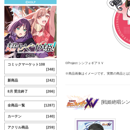
©Project シンフォギアＸＶ
コミックマーケット108
[348]
※商品画像はイメージです。実際の商品とは
新商品
[242]
8月 受注終了
[266]
[戦姫絶唱シ
全商品一覧
[1287]
カーテン
[140]
アクリル商品
[259]