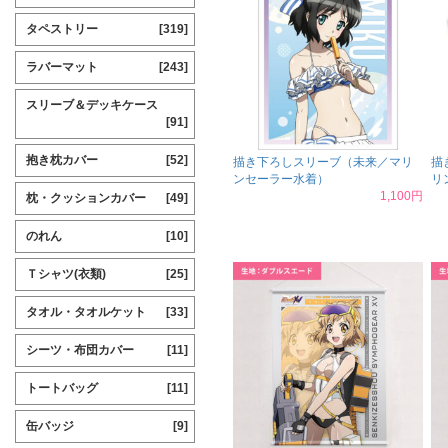
タペストリー
[319]
ラバーマット
[243]
スリーブ＆デッキケース
[91]
抱き枕カバー
[52]
描き下ろしスリーブ（未来／マリ
描
ンセーラー水着）
リ
1,100円
枕・クッションカバー
[49]
のれん
[10]
Ｔシャツ(衣類)
[25]
タオル・タオルケット
[33]
シーツ・布団カバー
[11]
トートバッグ
[11]
缶バッジ
[9]