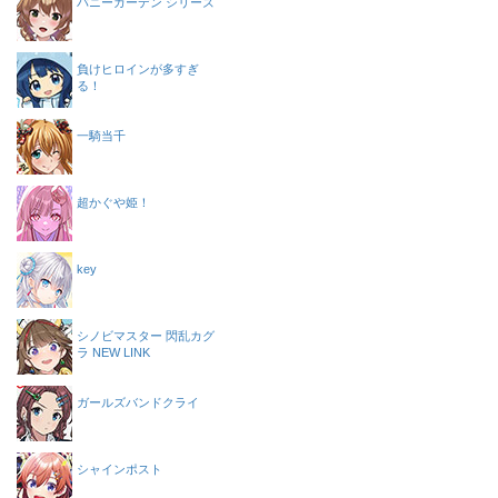
バニーガーデン シリーズ
負けヒロインが多すぎ
る！
一騎当千
超かぐや姫！
key
シノビマスター 閃乱カグ
ラ NEW LINK
ガールズバンドクライ
シャインポスト