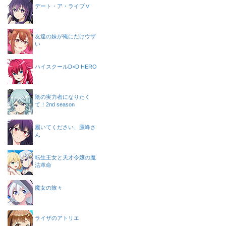
デート・ア・ライブⅤ
友達の妹が俺にだけウザ
い
ハイスクールD×D HERO
陰の実力者になりたく
て！2nd season
履いてください、鷹峰さ
ん
転生王女と天才令嬢の魔
法革命
魔女の旅々
ライザのアトリエ