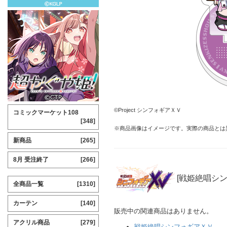
©Project シンフォギアＸＶ
コミックマーケット108
[348]
※商品画像はイメージです。実際の商品とは
新商品
[265]
8月 受注終了
[266]
[戦姫絶唱シ
全商品一覧
[1310]
カーテン
[140]
販売中の関連商品はありません。
アクリル商品
[279]
戦姫絶唱シンフォギアＸＶ