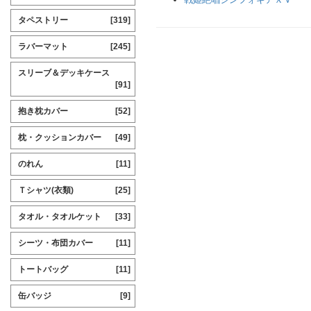
タペストリー
[319]
ラバーマット
[245]
スリーブ＆デッキケース
[91]
抱き枕カバー
[52]
枕・クッションカバー
[49]
のれん
[11]
Ｔシャツ(衣類)
[25]
タオル・タオルケット
[33]
シーツ・布団カバー
[11]
トートバッグ
[11]
缶バッジ
[9]