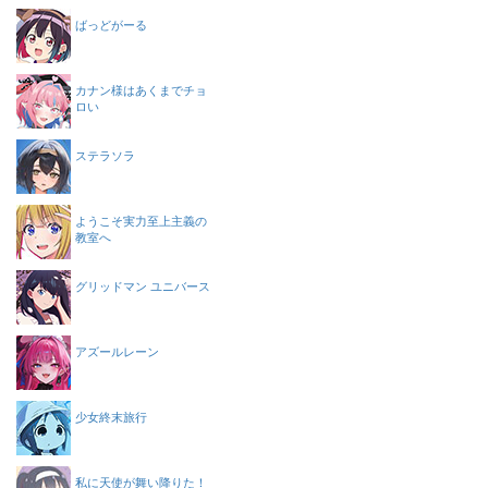
ばっどがーる
カナン様はあくまでチョ
ロい
ステラソラ
ようこそ実力至上主義の
教室へ
グリッドマン ユニバース
アズールレーン
少女終末旅行
私に天使が舞い降りた！