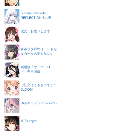
Summer Pockets
REFLECTION BLUE
彼女、お借りします
青春ブタ野郎はランドセ
ルガールの夢を見ない
劇場版「オーバーロー
ド」聖王国編
ご注文はうさぎですか？
BLOOM
ゆるキャン△ SEASON 2
東方Project