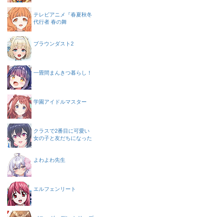
テレビアニメ『春夏秋冬
代行者 春の舞
ブラウンダスト2
一畳間まんきつ暮らし！
学園アイドルマスター
クラスで2番目に可愛い
女の子と友だちになった
よわよわ先生
エルフェンリート