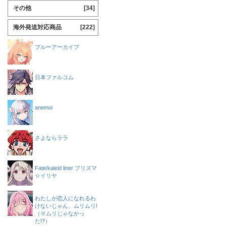
その他
[34]
海外発送対応商品
[222]
ブルーアーカイブ
日本ファルコム
anemoi
さよならララ
Fate/kaleid liner プリズマ
☆イリヤ
わたしが恋人になれるわ
けないじゃん、ムリムリ!
（※ムリじゃなかっ
た!?）