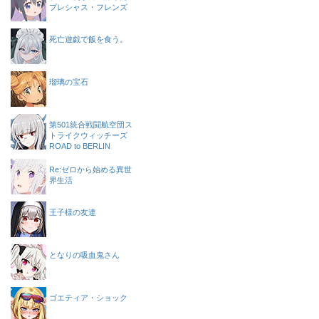
プレシャス・フレンズ
死亡遊戯で飯を食う。
瑠璃の宝石
第501統合戦闘航空団ス
トライクウィッチーズ
ROAD to BERLIN
Re:ゼロから始める異世
界生活
王子様の友達
となりの吸血鬼さん
ゴエティア・ショック