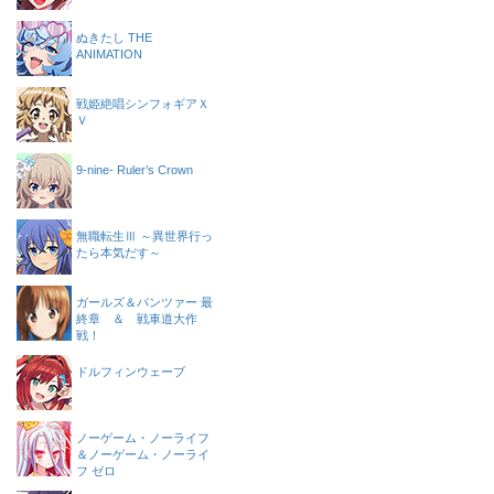
ぬきたし THE
ANIMATION
戦姫絶唱シンフォギアＸ
Ｖ
9-nine- Ruler’s Crown
無職転生Ⅲ ～異世界行っ
たら本気だす～
ガールズ＆パンツァー 最
終章 ＆ 戦車道大作
戦！
ドルフィンウェーブ
ノーゲーム・ノーライフ
＆ノーゲーム・ノーライ
フ ゼロ