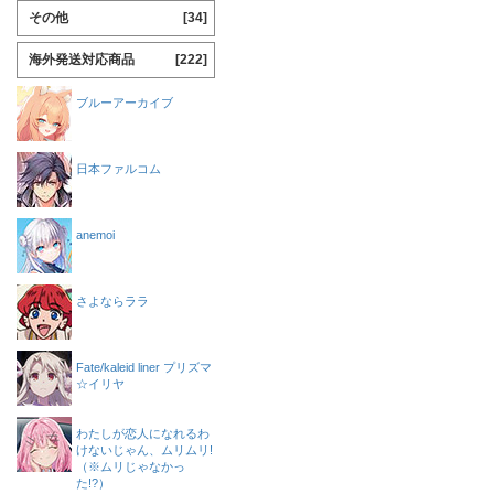
その他
[34]
海外発送対応商品
[222]
ブルーアーカイブ
日本ファルコム
anemoi
さよならララ
Fate/kaleid liner プリズマ
☆イリヤ
わたしが恋人になれるわ
けないじゃん、ムリムリ!
（※ムリじゃなかっ
た!?）