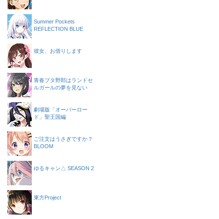
Summer Pockets
REFLECTION BLUE
彼女、お借りします
青春ブタ野郎はランドセ
ルガールの夢を見ない
劇場版「オーバーロー
ド」聖王国編
ご注文はうさぎですか？
BLOOM
ゆるキャン△ SEASON 2
東方Project