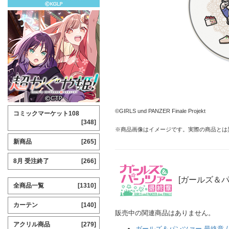
©GIRLS und PANZER Finale Projekt
コミックマーケット108
[348]
※商品画像はイメージです。実際の商品とは
新商品
[265]
8月 受注終了
[266]
[ガールズ＆パ
全商品一覧
[1310]
カーテン
[140]
販売中の関連商品はありません。
アクリル商品
[279]
ガールズ＆パンツァー 最終章 