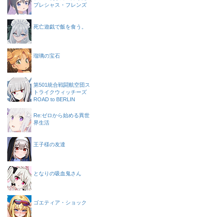
プレシャス・フレンズ
死亡遊戯で飯を食う。
瑠璃の宝石
第501統合戦闘航空団ス
トライクウィッチーズ
ROAD to BERLIN
Re:ゼロから始める異世
界生活
王子様の友達
となりの吸血鬼さん
ゴエティア・ショック