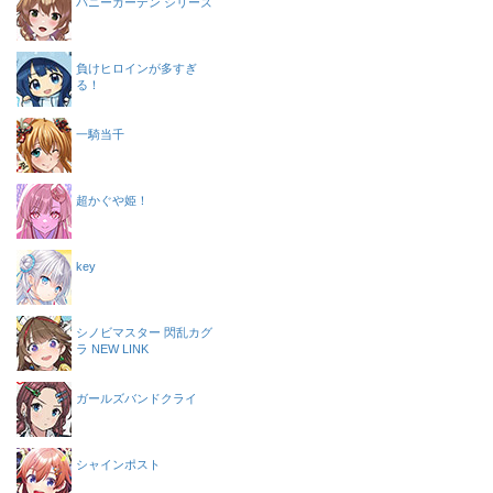
バニーガーデン シリーズ
負けヒロインが多すぎ
る！
一騎当千
超かぐや姫！
key
シノビマスター 閃乱カグ
ラ NEW LINK
ガールズバンドクライ
シャインポスト