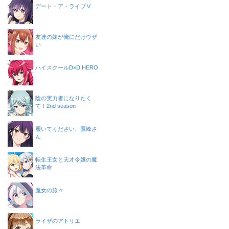
デート・ア・ライブⅤ
友達の妹が俺にだけウザ
い
ハイスクールD×D HERO
陰の実力者になりたく
て！2nd season
履いてください、鷹峰さ
ん
転生王女と天才令嬢の魔
法革命
魔女の旅々
ライザのアトリエ