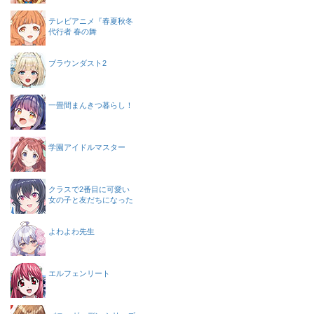
テレビアニメ『春夏秋冬
代行者 春の舞
ブラウンダスト2
一畳間まんきつ暮らし！
学園アイドルマスター
クラスで2番目に可愛い
女の子と友だちになった
よわよわ先生
エルフェンリート