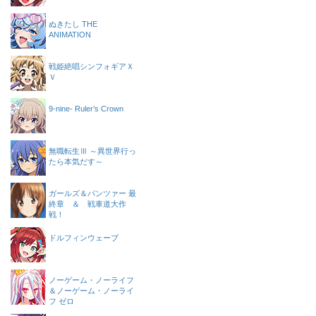
ぬきたし THE
ANIMATION
戦姫絶唱シンフォギアＸ
Ｖ
9-nine- Ruler’s Crown
無職転生Ⅲ ～異世界行っ
たら本気だす～
ガールズ＆パンツァー 最
終章 ＆ 戦車道大作
戦！
ドルフィンウェーブ
ノーゲーム・ノーライフ
＆ノーゲーム・ノーライ
フ ゼロ