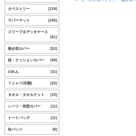
タペストリー
[319]
ラバーマット
[245]
スリーブ＆デッキケース
[91]
抱き枕カバー
[52]
枕・クッションカバー
[49]
のれん
[11]
Ｔシャツ(衣類)
[25]
タオル・タオルケット
[33]
シーツ・布団カバー
[11]
トートバッグ
[11]
缶バッジ
[9]