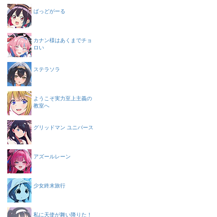
ばっどがーる
カナン様はあくまでチョ
ロい
ステラソラ
ようこそ実力至上主義の
教室へ
グリッドマン ユニバース
アズールレーン
少女終末旅行
私に天使が舞い降りた！