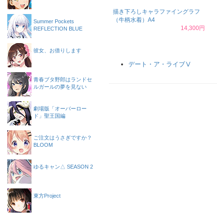
描き下ろしキャラファイングラフ
（牛柄水着）A4
Summer Pockets
14,300円
REFLECTION BLUE
彼女、お借りします
デート・ア・ライブⅤ
青春ブタ野郎はランドセ
ルガールの夢を見ない
劇場版「オーバーロー
ド」聖王国編
ご注文はうさぎですか？
BLOOM
ゆるキャン△ SEASON 2
東方Project