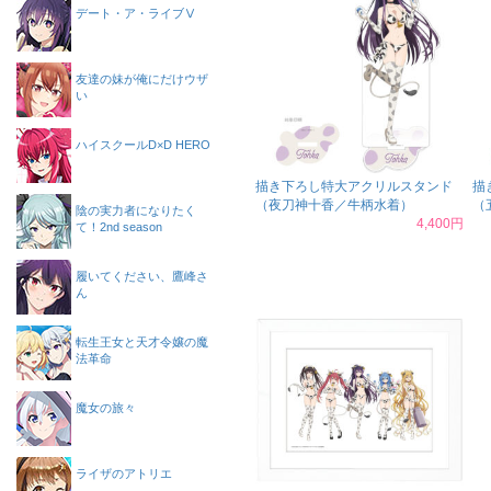
デート・ア・ライブⅤ
友達の妹が俺にだけウザ
い
ハイスクールD×D HERO
描き下ろし特大アクリルスタンド
描
（夜刀神十香／牛柄水着）
（
陰の実力者になりたく
4,400円
て！2nd season
履いてください、鷹峰さ
ん
転生王女と天才令嬢の魔
法革命
魔女の旅々
ライザのアトリエ