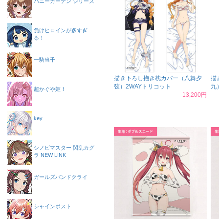
バニーガーデン シリーズ
負けヒロインが多すぎ
る！
一騎当千
描き下ろし抱き枕カバー（八舞夕
描
弦）2WAYトリコット
九
超かぐや姫！
13,200円
key
シノビマスター 閃乱カグ
ラ NEW LINK
ガールズバンドクライ
シャインポスト