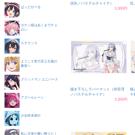
倶矢／パステルチャイナ）
弦
ばっどがーる
3,300円
カナン様はあくまでチョ
ロい
ステラソラ
ようこそ実力至上主義の
教室へ
グリッドマン ユニバース
描き下ろしラバーマット（崇宮澪
描
／パステルチャイナ）
十
アズールレーン
3,300円
少女終末旅行
私に天使が舞い降りた！