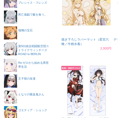
プレシャス・フレンズ
死亡遊戯で飯を食う。
瑠璃の宝石
描き下ろしラバーマット（星宮六
デ
喰／牛柄水着）
第501統合戦闘航空団ス
3,300円
トライクウィッチーズ
ROAD to BERLIN
Re:ゼロから始める異世
界生活
王子様の友達
となりの吸血鬼さん
ゴエティア・ショック