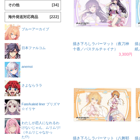
その他
[34]
海外発送対応商品
[222]
ブルーアーカイブ
描き下ろしラバーマット（夜刀神
描
日本ファルコム
十香／パステルチャイナ）
紙
3,300円
anemoi
さよならララ
Fate/kaleid liner プリズマ
☆イリヤ
わたしが恋人になれるわ
けないじゃん、ムリムリ!
（※ムリじゃなかっ
た!?）
描き下ろしラバーマット（八舞耶
描