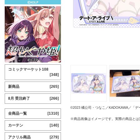
コミックマーケット108
[348]
新商品
[265]
8月 受注終了
[266]
©2023 橘公司・つなこ／KADOKAWA／
全商品一覧
[1310]
※商品画像はイメージです。実際の商品とは
カーテン
[140]
アクリル商品
[279]