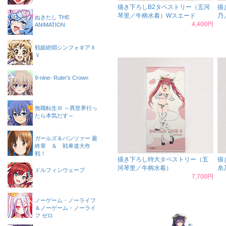
描き下ろしB2タペストリー（五河
描
琴里／牛柄水着）Wスエード
乃
ぬきたし THE
4,400円
ANIMATION
戦姫絶唱シンフォギアＸ
Ｖ
9-nine- Ruler’s Crown
無職転生Ⅲ ～異世界行っ
たら本気だす～
ガールズ＆パンツァー 最
終章 ＆ 戦車道大作
戦！
描き下ろし特大タペストリー（五
描
河琴里／牛柄水着）
糸
ドルフィンウェーブ
7,700円
ノーゲーム・ノーライフ
＆ノーゲーム・ノーライ
フ ゼロ