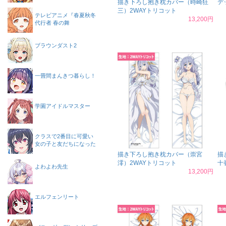
描き下ろし抱き枕カバー（時崎狂
デ
三）2WAYトリコット
テレビアニメ『春夏秋冬
13,200円
代行者 春の舞
ブラウンダスト2
一畳間まんきつ暮らし！
学園アイドルマスター
クラスで2番目に可愛い
女の子と友だちになった
描き下ろし抱き枕カバー（崇宮
描
澪）2WAYトリコット
十
よわよわ先生
13,200円
エルフェンリート