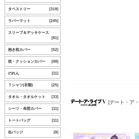
タペストリー
[319]
ラバーマット
[245]
スリーブ＆デッキケース
[91]
抱き枕カバー
[52]
枕・クッションカバー
[49]
のれん
[11]
Ｔシャツ(衣類)
[25]
タオル・タオルケット
[33]
[デート・ア
シーツ・布団カバー
[11]
トートバッグ
[11]
缶バッジ
[9]