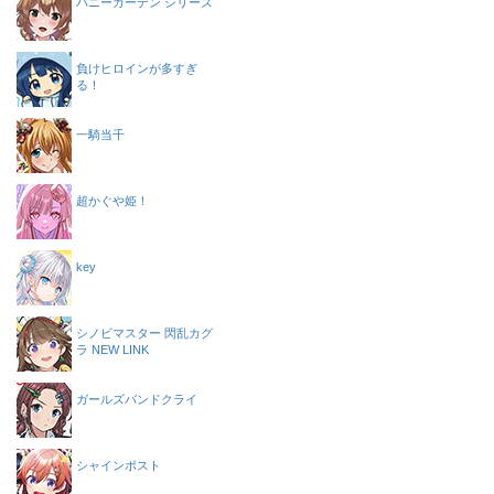
バニーガーデン シリーズ
負けヒロインが多すぎ
る！
一騎当千
超かぐや姫！
key
シノビマスター 閃乱カグ
ラ NEW LINK
ガールズバンドクライ
シャインポスト