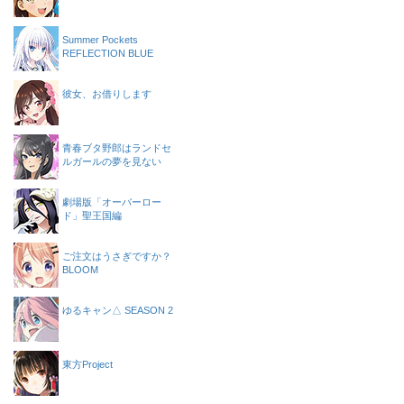
Summer Pockets
REFLECTION BLUE
彼女、お借りします
青春ブタ野郎はランドセ
ルガールの夢を見ない
劇場版「オーバーロー
ド」聖王国編
ご注文はうさぎですか？
BLOOM
ゆるキャン△ SEASON 2
東方Project