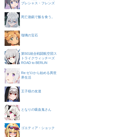
プレシャス・フレンズ
死亡遊戯で飯を食う。
瑠璃の宝石
第501統合戦闘航空団ス
トライクウィッチーズ
ROAD to BERLIN
Re:ゼロから始める異世
界生活
王子様の友達
となりの吸血鬼さん
ゴエティア・ショック