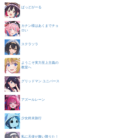
ばっどがーる
カナン様はあくまでチョ
ロい
ステラソラ
ようこそ実力至上主義の
教室へ
グリッドマン ユニバース
アズールレーン
少女終末旅行
私に天使が舞い降りた！