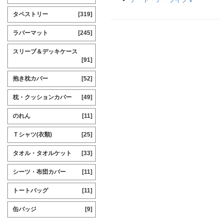
タペストリー
[319]
ラバーマット
[245]
スリーブ＆デッキケース
[91]
抱き枕カバー
[52]
枕・クッションカバー
[49]
のれん
[11]
Ｔシャツ(衣類)
[25]
タオル・タオルケット
[33]
シーツ・布団カバー
[11]
トートバッグ
[11]
缶バッジ
[9]