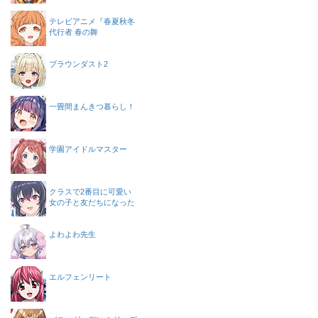
テレビアニメ『春夏秋冬
代行者 春の舞
ブラウンダスト2
一畳間まんきつ暮らし！
学園アイドルマスター
クラスで2番目に可愛い
女の子と友だちになった
よわよわ先生
エルフェンリート