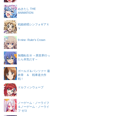
ぬきたし THE
ANIMATION
戦姫絶唱シンフォギアＸ
Ｖ
9-nine- Ruler’s Crown
無職転生Ⅲ ～異世界行っ
たら本気だす～
ガールズ＆パンツァー 最
終章 ＆ 戦車道大作
戦！
ドルフィンウェーブ
ノーゲーム・ノーライフ
＆ノーゲーム・ノーライ
フ ゼロ