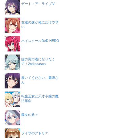
デート・ア・ライブⅤ
友達の妹が俺にだけウザ
い
ハイスクールD×D HERO
陰の実力者になりたく
て！2nd season
履いてください、鷹峰さ
ん
転生王女と天才令嬢の魔
法革命
魔女の旅々
ライザのアトリエ