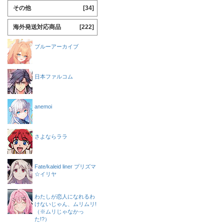
その他
[34]
海外発送対応商品
[222]
ブルーアーカイブ
日本ファルコム
anemoi
さよならララ
Fate/kaleid liner プリズマ
☆イリヤ
わたしが恋人になれるわ
けないじゃん、ムリムリ!
（※ムリじゃなかっ
た!?）