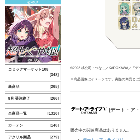
©2023 橘公司・つなこ／KADOKAWA／
コミックマーケット108
[348]
※商品画像はイメージです。実際の商品とは
新商品
[265]
8月 受注終了
[266]
[デート・ア
全商品一覧
[1310]
カーテン
[140]
販売中の関連商品はありません。
アクリル商品
[279]
デート・ア・ライブⅤ