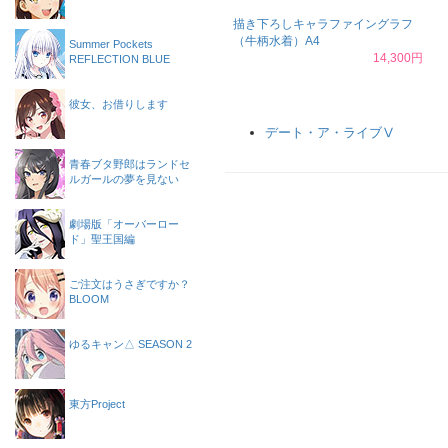
描き下ろしキャラファイングラフ
（牛柄水着）A4
Summer Pockets
14,300円
REFLECTION BLUE
彼女、お借りします
デート・ア・ライブⅤ
青春ブタ野郎はランドセ
ルガールの夢を見ない
劇場版「オーバーロー
ド」聖王国編
ご注文はうさぎですか？
BLOOM
ゆるキャン△ SEASON 2
東方Project