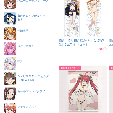
バニーガーデン シリーズ
負けヒロインが多すぎ
る！
一騎当千
描き下ろし抱き枕カバー（八舞夕
描
弦）2WAYトリコット
九
超かぐや姫！
13,200円
key
シノビマスター 閃乱カグ
ラ NEW LINK
ガールズバンドクライ
シャインポスト