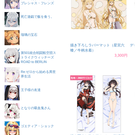
プレシャス・フレンズ
死亡遊戯で飯を食う。
瑠璃の宝石
描き下ろしラバーマット（星宮六
デ
喰／牛柄水着）
第501統合戦闘航空団ス
3,300円
トライクウィッチーズ
ROAD to BERLIN
Re:ゼロから始める異世
界生活
王子様の友達
となりの吸血鬼さん
ゴエティア・ショック