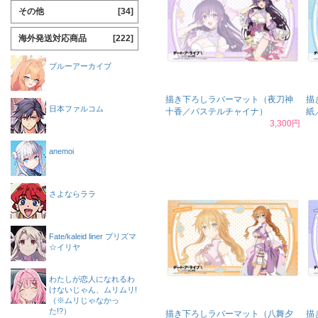
その他
[34]
海外発送対応商品
[222]
ブルーアーカイブ
描き下ろしラバーマット（夜刀神
描
日本ファルコム
十香／パステルチャイナ）
紙
3,300円
anemoi
さよならララ
Fate/kaleid liner プリズマ
☆イリヤ
わたしが恋人になれるわ
けないじゃん、ムリムリ!
（※ムリじゃなかっ
た!?）
描き下ろしラバーマット（八舞夕
描