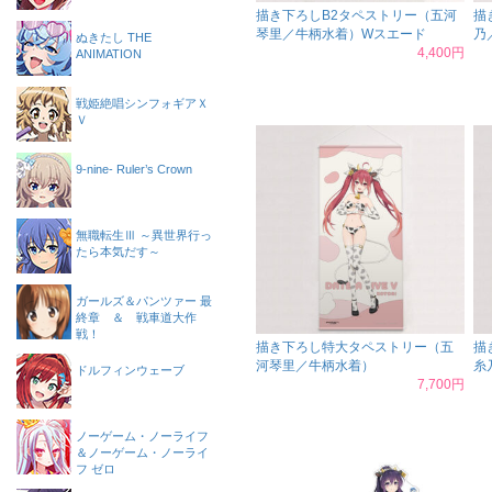
描き下ろしB2タペストリー（五河
描
琴里／牛柄水着）Wスエード
乃
ぬきたし THE
4,400円
ANIMATION
戦姫絶唱シンフォギアＸ
Ｖ
9-nine- Ruler’s Crown
無職転生Ⅲ ～異世界行っ
たら本気だす～
ガールズ＆パンツァー 最
終章 ＆ 戦車道大作
戦！
描き下ろし特大タペストリー（五
描
河琴里／牛柄水着）
糸
ドルフィンウェーブ
7,700円
ノーゲーム・ノーライフ
＆ノーゲーム・ノーライ
フ ゼロ