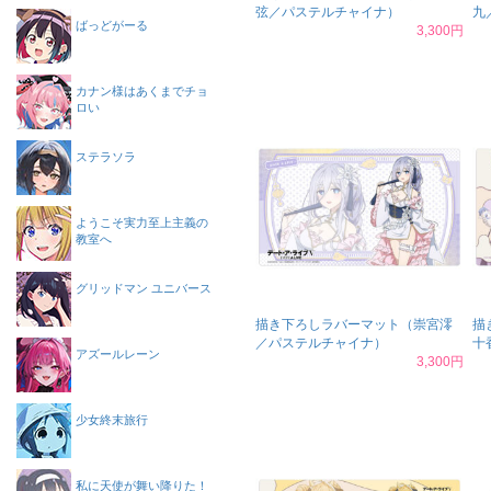
弦／パステルチャイナ）
九
ばっどがーる
3,300円
カナン様はあくまでチョ
ロい
ステラソラ
ようこそ実力至上主義の
教室へ
グリッドマン ユニバース
描き下ろしラバーマット（崇宮澪
描
／パステルチャイナ）
十
アズールレーン
3,300円
少女終末旅行
私に天使が舞い降りた！