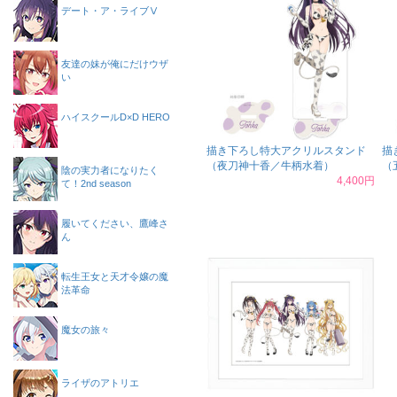
デート・ア・ライブⅤ
友達の妹が俺にだけウザ
い
ハイスクールD×D HERO
描き下ろし特大アクリルスタンド
描
（夜刀神十香／牛柄水着）
（
陰の実力者になりたく
4,400円
て！2nd season
履いてください、鷹峰さ
ん
転生王女と天才令嬢の魔
法革命
魔女の旅々
ライザのアトリエ