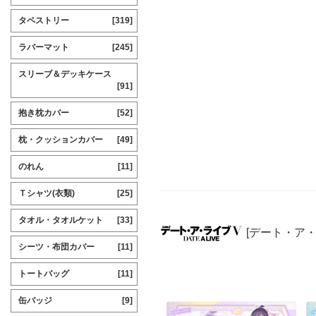
タペストリー
[319]
ラバーマット
[245]
スリーブ＆デッキケース
[91]
抱き枕カバー
[52]
枕・クッションカバー
[49]
のれん
[11]
Ｔシャツ(衣類)
[25]
タオル・タオルケット
[33]
[デート・ア
シーツ・布団カバー
[11]
トートバッグ
[11]
缶バッジ
[9]