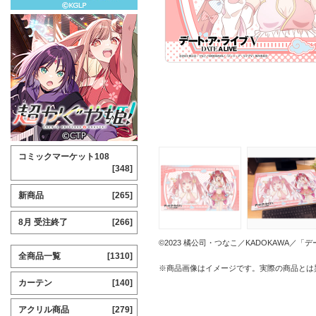
コミックマーケット108
[348]
新商品
[265]
8月 受注終了
[266]
©2023 橘公司・つなこ／KADOKAWA／
全商品一覧
[1310]
※商品画像はイメージです。実際の商品とは
カーテン
[140]
アクリル商品
[279]