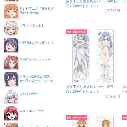
描き下ろし抱き枕カバー（時崎狂
デ
三）2WAYトリコット
テレビアニメ『春夏秋冬
13,200円
代行者 春の舞
ブラウンダスト2
一畳間まんきつ暮らし！
学園アイドルマスター
クラスで2番目に可愛い
女の子と友だちになった
描き下ろし抱き枕カバー（崇宮
描
澪）2WAYトリコット
十
よわよわ先生
13,200円
エルフェンリート