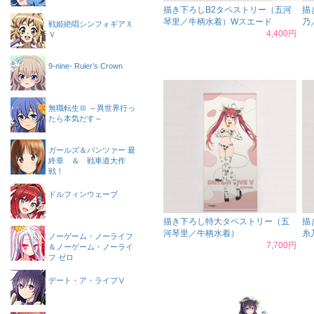
描き下ろしB2タペストリー（五河
描
琴里／牛柄水着）Wスエード
乃
戦姫絶唱シンフォギアＸ
4,400円
Ｖ
9-nine- Ruler’s Crown
無職転生Ⅲ ～異世界行っ
たら本気だす～
ガールズ＆パンツァー 最
終章 ＆ 戦車道大作
戦！
ドルフィンウェーブ
描き下ろし特大タペストリー（五
描
河琴里／牛柄水着）
糸
ノーゲーム・ノーライフ
7,700円
＆ノーゲーム・ノーライ
フ ゼロ
デート・ア・ライブⅤ