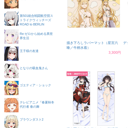
第501統合戦闘航空団ス
トライクウィッチーズ
ROAD to BERLIN
Re:ゼロから始める異世
界生活
描き下ろしラバーマット（星宮六
デ
喰／牛柄水着）
王子様の友達
3,300円
となりの吸血鬼さん
ゴエティア・ショック
テレビアニメ『春夏秋冬
代行者 春の舞
ブラウンダスト2