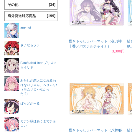
その他
[34]
海外発送対応商品
[199]
anemoi
描き下ろしラバーマット（夜刀神
描
さよならララ
十香／パステルチャイナ）
紙
3,300円
Fate/kaleid liner プリズマ
☆イリヤ
わたしが恋人になれるわ
けないじゃん、ムリムリ!
（※ムリじゃなかっ
た!?）
ばっどがーる
カナン様はあくまでチョ
ロい
描き下ろしラバーマット（八舞耶
描