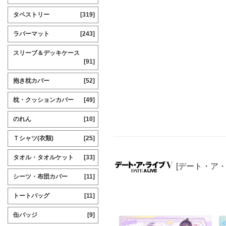
タペストリー
[319]
ラバーマット
[243]
スリーブ＆デッキケース
[91]
抱き枕カバー
[52]
枕・クッションカバー
[49]
のれん
[10]
Ｔシャツ(衣類)
[25]
タオル・タオルケット
[33]
[デート・ア
シーツ・布団カバー
[11]
トートバッグ
[11]
缶バッジ
[9]