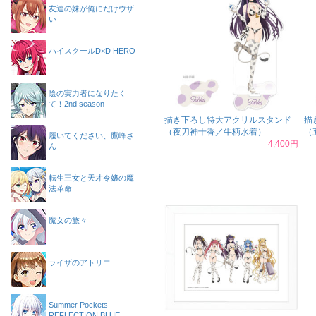
友達の妹が俺にだけウザ
い
ハイスクールD×D HERO
陰の実力者になりたく
て！2nd season
描き下ろし特大アクリルスタンド
描
（夜刀神十香／牛柄水着）
（
履いてください、鷹峰さ
4,400円
ん
転生王女と天才令嬢の魔
法革命
魔女の旅々
ライザのアトリエ
Summer Pockets
REFLECTION BLUE