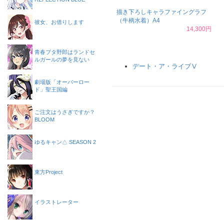
描き下ろしキャラファイングラフ
（牛柄水着）A4
彼女、お借りします
14,300円
青春ブタ野郎はランドセ
ルガールの夢を見ない
デート・ア・ライブⅤ
劇場版「オーバーロー
ド」聖王国編
ご注文はうさぎですか？
BLOOM
ゆるキャン△ SEASON 2
東方Project
イラストレーター