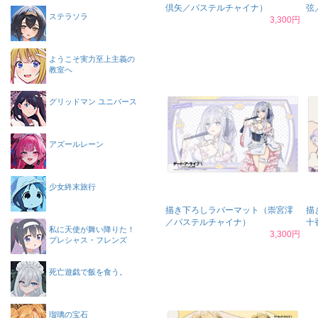
倶矢／パステルチャイナ）
弦
ステラソラ
3,300円
ようこそ実力至上主義の
教室へ
グリッドマン ユニバース
アズールレーン
少女終末旅行
描き下ろしラバーマット（崇宮澪
描
／パステルチャイナ）
十
私に天使が舞い降りた！
3,300円
プレシャス・フレンズ
死亡遊戯で飯を食う。
瑠璃の宝石