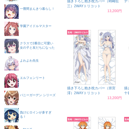
描き下ろし抱き枕カバー（時崎狂
デ
三）2WAYトリコット
一畳間まんきつ暮らし！
13,200円
学園アイドルマスター
クラスで2番目に可愛い
女の子と友だちになった
よわよわ先生
エルフェンリート
描き下ろし抱き枕カバー（崇宮
描
澪）2WAYトリコット
十
バニーガーデン シリーズ
13,200円
負けヒロインが多すぎ
る！