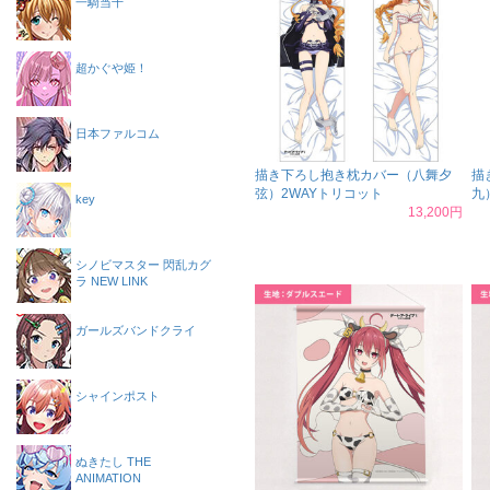
一騎当千
超かぐや姫！
日本ファルコム
描き下ろし抱き枕カバー（八舞夕
描
弦）2WAYトリコット
九
key
13,200円
シノビマスター 閃乱カグ
ラ NEW LINK
ガールズバンドクライ
シャインポスト
ぬきたし THE
ANIMATION