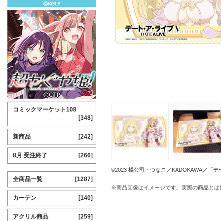
コミックマーケット108
[348]
新商品
[242]
8月 受注終了
[266]
©2023 橘公司・つなこ／KADOKAWA／
全商品一覧
[1287]
※商品画像はイメージです。実際の商品とは
カーテン
[140]
アクリル商品
[259]