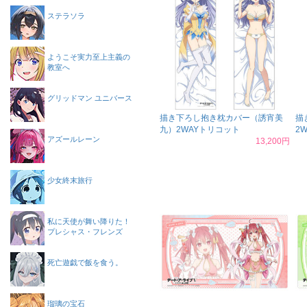
ステラソラ
ようこそ実力至上主義の
教室へ
グリッドマン ユニバース
描き下ろし抱き枕カバー（誘宵美
描
九）2WAYトリコット
2
アズールレーン
13,200円
少女終末旅行
私に天使が舞い降りた！
プレシャス・フレンズ
死亡遊戯で飯を食う。
瑠璃の宝石