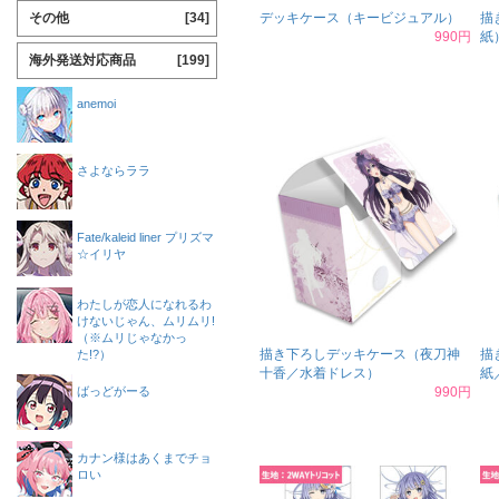
その他
[34]
デッキケース（キービジュアル）
描
990円
紙
海外発送対応商品
[199]
anemoi
さよならララ
Fate/kaleid liner プリズマ
☆イリヤ
わたしが恋人になれるわ
けないじゃん、ムリムリ!
（※ムリじゃなかっ
描き下ろしデッキケース（夜刀神
描
た!?）
十香／水着ドレス）
紙
ばっどがーる
990円
カナン様はあくまでチョ
ロい