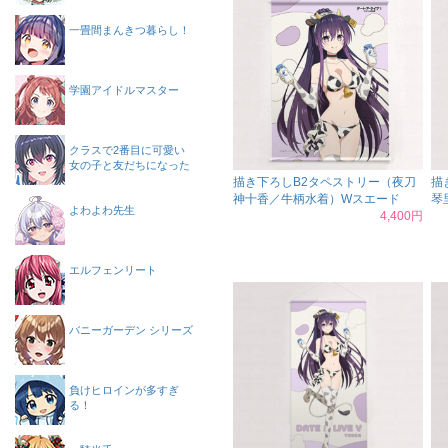
一畳間まんきつ暮らし！
学園アイドルマスター
クラスで2番目に可愛い
女の子と友だちになった
描き下ろしB2タペストリー（夜刀
描
神十香／牛柄水着）Wスエード
琴
よわよわ先生
4,400円
エルフェンリート
バニーガーデン シリーズ
負けヒロインが多すぎ
る！