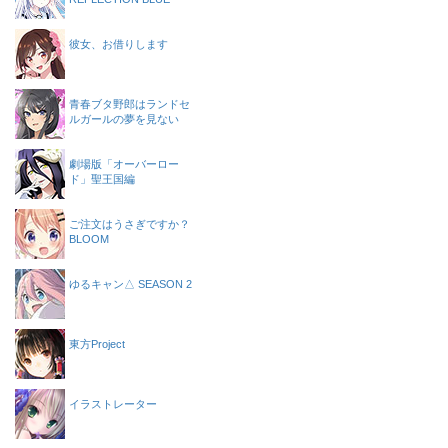
彼女、お借りします
青春ブタ野郎はランドセ
ルガールの夢を見ない
劇場版「オーバーロー
ド」聖王国編
ご注文はうさぎですか？
BLOOM
ゆるキャン△ SEASON 2
東方Project
イラストレーター