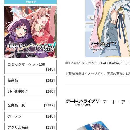
©2023 橘公司・つなこ／KADOKAWA／
コミックマーケット108
[348]
※商品画像はイメージです。実際の商品とは
新商品
[242]
8月 受注終了
[266]
[デート・ア
全商品一覧
[1287]
カーテン
[140]
アクリル商品
[259]