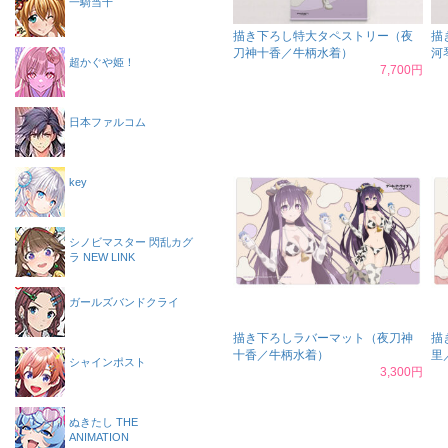
一騎当千
描き下ろし特大タペストリー（夜
描
刀神十香／牛柄水着）
河
超かぐや姫！
7,700円
日本ファルコム
key
シノビマスター 閃乱カグ
ラ NEW LINK
ガールズバンドクライ
描き下ろしラバーマット（夜刀神
描
十香／牛柄水着）
里
シャインポスト
3,300円
ぬきたし THE
ANIMATION