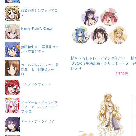
戦姫絶唱シンフォギアＸ
Ｖ
9-nine- Ruler’s Crown
無職転生Ⅲ ～異世界行っ
たら本気だす～
描き下ろしトレーディング缶バッ
描
ジBOX（牛柄水着／グリッター）5
（
ガールズ＆パンツァー 最
個入り
終章 ＆ 戦車道大作
2,750円
戦！
ドルフィンウェーブ
ノーゲーム・ノーライフ
＆ノーゲーム・ノーライ
フ ゼロ
デート・ア・ライブⅤ