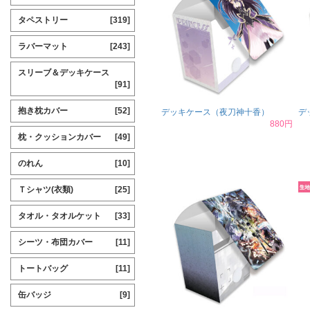
タペストリー
[319]
ラバーマット
[243]
スリーブ＆デッキケース
[91]
抱き枕カバー
[52]
デッキケース（夜刀神十香）
デ
880円
枕・クッションカバー
[49]
のれん
[10]
Ｔシャツ(衣類)
[25]
タオル・タオルケット
[33]
シーツ・布団カバー
[11]
トートバッグ
[11]
缶バッジ
[9]