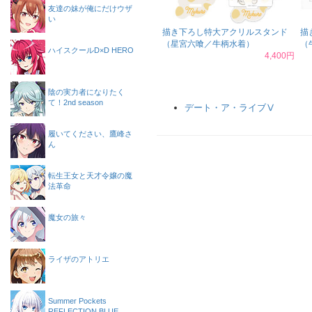
友達の妹が俺にだけウザ
い
描き下ろし特大アクリルスタンド
描
（星宮六喰／牛柄水着）
（
ハイスクールD×D HERO
4,400円
陰の実力者になりたく
て！2nd season
デート・ア・ライブⅤ
履いてください、鷹峰さ
ん
転生王女と天才令嬢の魔
法革命
魔女の旅々
ライザのアトリエ
Summer Pockets
REFLECTION BLUE