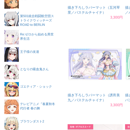
描き下ろしラバーマット（五河琴
描
里／パステルチャイナ）
／
第501統合戦闘航空団ス
3,300円
トライクウィッチーズ
ROAD to BERLIN
Re:ゼロから始める異世
界生活
王子様の友達
となりの吸血鬼さん
ゴエティア・ショック
描き下ろしラバーマット（誘宵美
描
九／パステルチャイナ）
パ
テレビアニメ『春夏秋冬
3,300円
代行者 春の舞
ブラウンダスト2