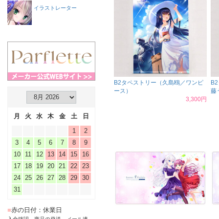
イラストレーター
B2タペストリー（久島鴎／ワンピ
B
ース）
藤
3,300円
月
火
水
木
金
土
日
1
2
3
4
5
6
7
8
9
10
11
12
13
14
15
16
17
18
19
20
21
22
23
24
25
26
27
28
29
30
31
■
赤の日付：休業日