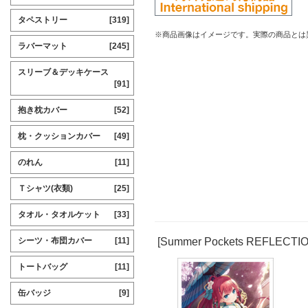
タペストリー
[319]
※商品画像はイメージです。実際の商品とは
ラバーマット
[245]
スリーブ＆デッキケース
[91]
抱き枕カバー
[52]
枕・クッションカバー
[49]
のれん
[11]
Ｔシャツ(衣類)
[25]
タオル・タオルケット
[33]
[Summer Pockets REFLEC
シーツ・布団カバー
[11]
トートバッグ
[11]
缶バッジ
[9]