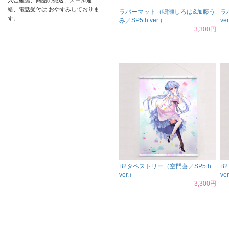
入金確認、商品の発送、メール連
絡、電話受付は おやすみしておりま
ラバーマット（鳴瀬しろは&加藤う
ラ
す。
み／SP5th ver.）
ve
3,300円
B2タペストリー（空門蒼／SP5th
B
ver.）
ve
3,300円