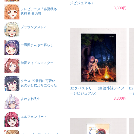
ジビジュアル）
3,300円
テレビアニメ『春夏秋冬
代行者 春の舞
ブラウンダスト2
一畳間まんきつ暮らし！
学園アイドルマスター
クラスで2番目に可愛い
女の子と友だちになった
B2タペストリー（白渡小詠／イメ
B
ージビジュアル）
ー
3,300円
よわよわ先生
エルフェンリート