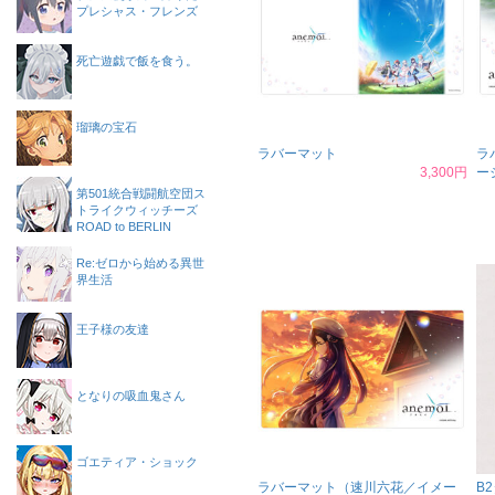
プレシャス・フレンズ
死亡遊戯で飯を食う。
瑠璃の宝石
ラバーマット
ラ
3,300円
ー
第501統合戦闘航空団ス
トライクウィッチーズ
ROAD to BERLIN
Re:ゼロから始める異世
界生活
王子様の友達
となりの吸血鬼さん
ゴエティア・ショック
ラバーマット（速川六花／イメー
B