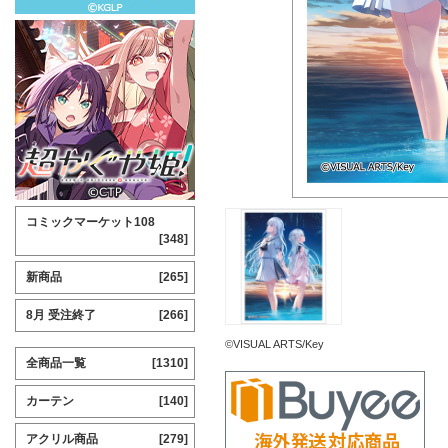
コミックマーケット108
[348]
新商品
[265]
8月 受注終了
[266]
©VISUAL ARTS/Key
全商品一覧
[1310]
カーテン
[140]
アクリル商品
[279]