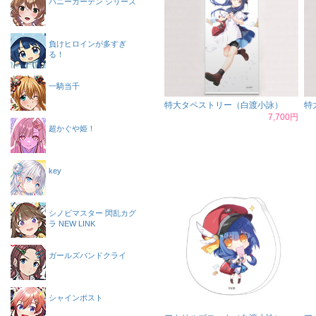
バニーガーデン シリーズ
負けヒロインが多すぎ
る！
一騎当千
特大タペストリー（白渡小詠）
特
7,700円
超かぐや姫！
key
シノビマスター 閃乱カグ
ラ NEW LINK
ガールズバンドクライ
シャインポスト