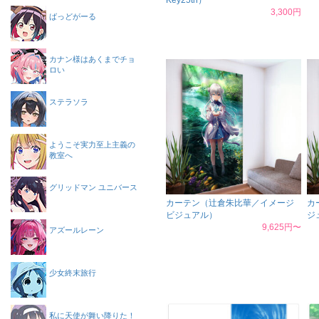
Key25th）
3,300円
ばっどがーる
カナン様はあくまでチョ
ロい
ステラソラ
ようこそ実力至上主義の
教室へ
グリッドマン ユニバース
カーテン（辻倉朱比華／イメージ
カ
ビジュアル）
ジ
9,625円〜
アズールレーン
少女終末旅行
私に天使が舞い降りた！