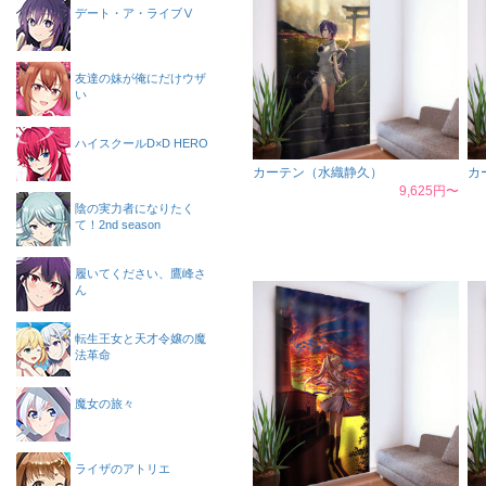
デート・ア・ライブⅤ
友達の妹が俺にだけウザ
い
ハイスクールD×D HERO
カーテン（水織静久）
カ
9,625円〜
陰の実力者になりたく
て！2nd season
履いてください、鷹峰さ
ん
転生王女と天才令嬢の魔
法革命
魔女の旅々
ライザのアトリエ