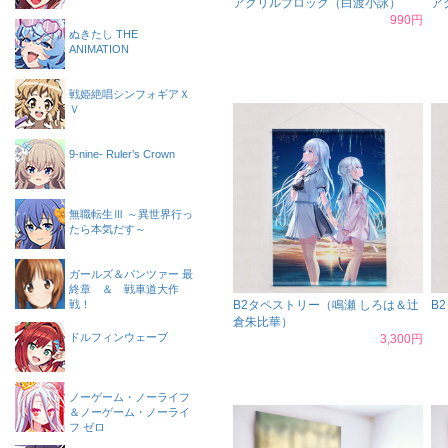
アクリルブロック（白渡小詠）
ア
990円
ぬきたし THE
ANIMATION
戦姫絶唱シンフォギアＸ
Ｖ
9-nine- Ruler’s Crown
無職転生Ⅲ ～異世界行っ
たら本気だす～
ガールズ＆パンツァー 最
終章 ＆ 戦車道大作
戦！
B2タペストリー（鳴瀬 しろは＆辻
B
倉朱比華）
ドルフィンウェーブ
3,300円
ノーゲーム・ノーライフ
＆ノーゲーム・ノーライ
フ ゼロ