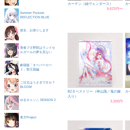
カーテン（紬ヴェンダース）
カ
9,625円〜
Summer Pockets
REFLECTION BLUE
彼女、お借りします
青春ブタ野郎はランドセ
ルガールの夢を見ない
劇場版「オーバーロー
ド」聖王国編
ご注文はうさぎですか？
BLOOM
B2タペストリー（神山識／鬼の嫁
カ
入り）
ゆるキャン△ SEASON 2
3,300円
東方Project