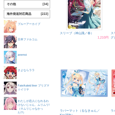
その他
[34]
海外発送対応商品
[222]
ブルーアーカイブ
スリーブ（神山識／春）
ス
1,210円
グ
日本ファルコム
anemoi
さよならララ
Fate/kaleid liner プリズマ
☆イリヤ
わたしが恋人になれるわ
けないじゃん、ムリムリ!
（※ムリじゃなかっ
ラバーマット（るなきゅん／
ラ
た!?）