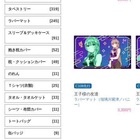
タペストリー
[319]
ラバーマット
[245]
スリーブ＆デッキケース
[91]
抱き枕カバー
[52]
枕・クッションカバー
[49]
のれん
[11]
Ｔシャツ(衣類)
[25]
C108先行
C
王子様の友達
王
タオル・タオルケット
[33]
ラバーマット（瑠璃川紫津／バニ
ラ
ー）
ー
シーツ・布団カバー
[11]
3,300円
トートバッグ
[11]
缶バッジ
[9]