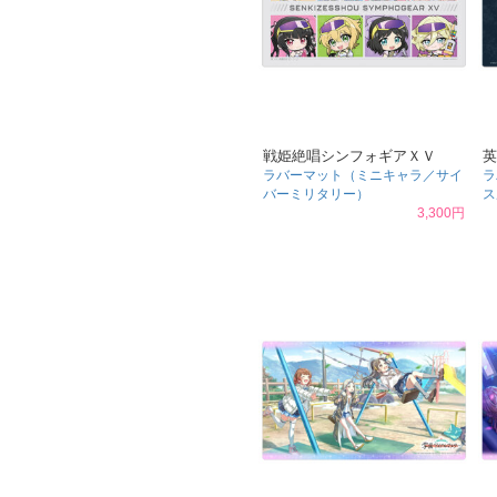
戦姫絶唱シンフォギアＸＶ
英
ラバーマット（ミニキャラ／サイ
ラ
バーミリタリー）
ス
3,300円