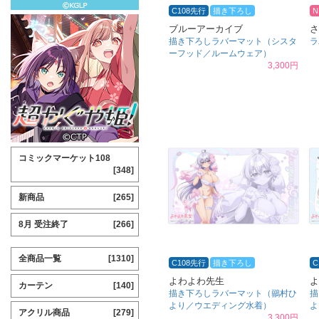
C108先行
描き下ろし
N
ブルーアーカイブ
さ
描き下ろしラバーマット（シスタ
ラ
ーフッド／ルームウェア）
3,300円
コミックマーケット108
[348]
新商品
[265]
8月 受注終了
[266]
全商品一覧
[1310]
C108先行
描き下ろし
C
よわよわ先生
よ
カーテン
[140]
描き下ろしラバーマット（鶸村ひ
描
より／ウエディング水着）
よ
アクリル商品
[279]
3,300円