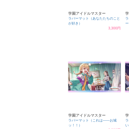
学園アイドルマスター
学
ラバーマット（あなたたちのこと
ラ
が好き）
ー
3,300円
学園アイドルマスター
学
ラバーマット（これは――お城
ラ
ッ！！）
い