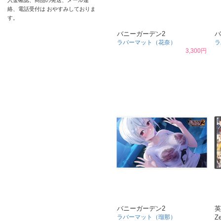
入金確認、商品の発送、メール連
絡、電話受付は おやすみしておりま
す。
バニーガーデン2
バ
ラバーマット（花奈）
ラ
3,300円
バニーガーデン2
英
ラバーマット（瑠那）
Ze