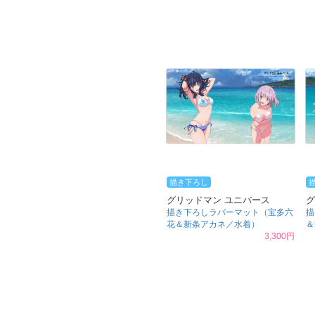
描き下ろし
グリッドマン ユニバース
グ
描き下ろしラバーマット（宝多六
描
花＆新条アカネ／水着）
＆
3,300円