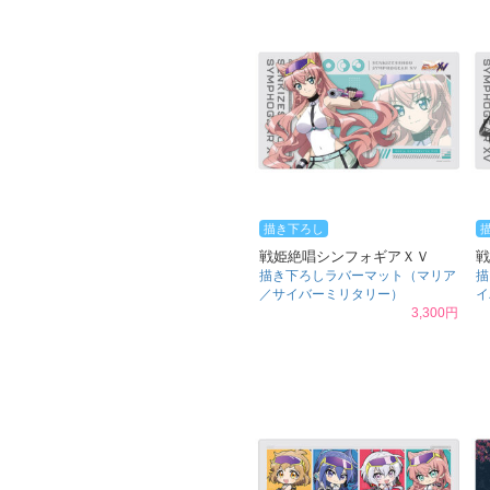
描き下ろし
戦姫絶唱シンフォギアＸＶ
戦
描き下ろしラバーマット（マリア
描
／サイバーミリタリー）
イ
3,300円