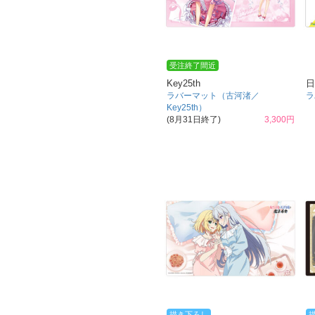
受注終了間近
Key25th
日
ラバーマット（古河渚／
ラ
Key25th）
(8月31日終了)
3,300円
描き下ろし