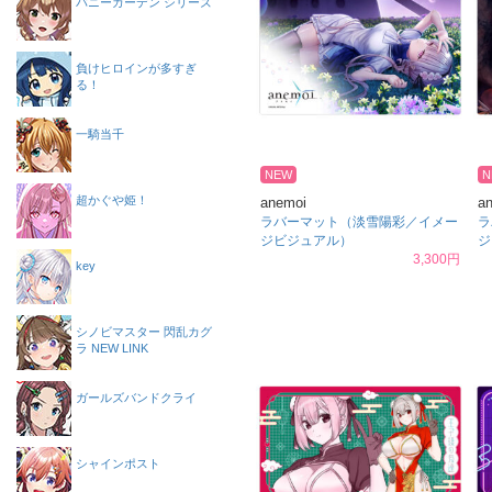
バニーガーデン シリーズ
負けヒロインが多すぎ
る！
一騎当千
NEW
N
超かぐや姫！
anemoi
a
ラバーマット（淡雪陽彩／イメー
ラ
ジビジュアル）
ジ
3,300円
key
シノビマスター 閃乱カグ
ラ NEW LINK
ガールズバンドクライ
シャインポスト