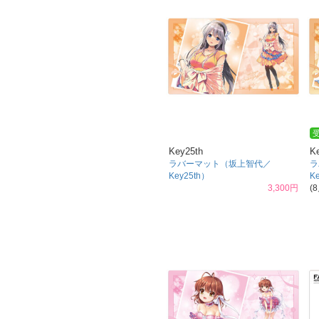
Key25th
K
ラバーマット（坂上智代／
ラ
Key25th）
K
3,300円
(