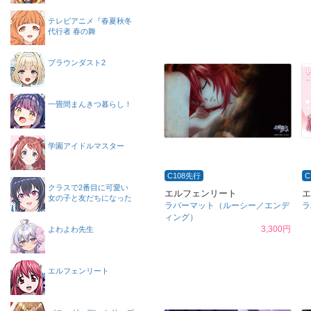
テレビアニメ『春夏秋冬
代行者 春の舞
ブラウンダスト2
一畳間まんきつ暮らし！
学園アイドルマスター
C108先行
C
クラスで2番目に可愛い
エルフェンリート
エ
女の子と友だちになった
ラバーマット（ルーシー／エンデ
ラ
ィング）
3,300円
よわよわ先生
エルフェンリート