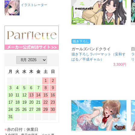
イラストレーター
描き下ろし
ガールズバンドクライ
日
描き下ろしラバーマット（安和す
ラ
ばる／平成ギャル）
リ
3,300円
月
火
水
木
金
土
日
1
2
3
4
5
6
7
8
9
10
11
12
13
14
15
16
17
18
19
20
21
22
23
24
25
26
27
28
29
30
31
■
赤の日付：休業日