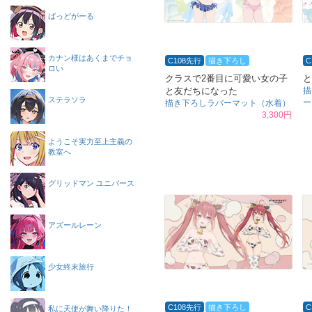
ばっどがーる
カナン様はあくまでチョ
C108先行
描き下ろし
C
ロい
クラスで2番目に可愛い女の子
と
と友だちになった
描
ステラソラ
ー
描き下ろしラバーマット（水着）
3,300円
ようこそ実力至上主義の
教室へ
グリッドマン ユニバース
アズールレーン
少女終末旅行
C108先行
描き下ろし
C
私に天使が舞い降りた！