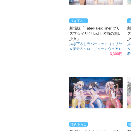
描き下ろし
劇場版「Fate/kaleid liner プリ
劇
ズマ☆イリヤ Licht 名前の無い
ズ
少女」
少
描き下ろしラバーマット（イリヤ
描
＆美遊＆クロエ／ルームウェア）
＆
3,300円
着
描き下ろし