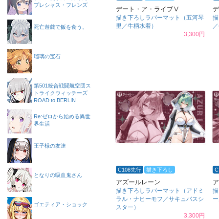
プレシャス・フレンズ
デート・ア・ライブⅤ
デ
描き下ろしラバーマット（五河琴
描
里／牛柄水着）
／
死亡遊戯で飯を食う。
3,300円
瑠璃の宝石
第501統合戦闘航空団ス
トライクウィッチーズ
ROAD to BERLIN
Re:ゼロから始める異世
界生活
王子様の友達
C108先行
描き下ろし
C
となりの吸血鬼さん
アズールレーン
ア
描き下ろしラバーマット（アドミ
描
ラル・ナヒーモフ／サキュバスシ
ー
ゴエティア・ショック
スター）
3,300円