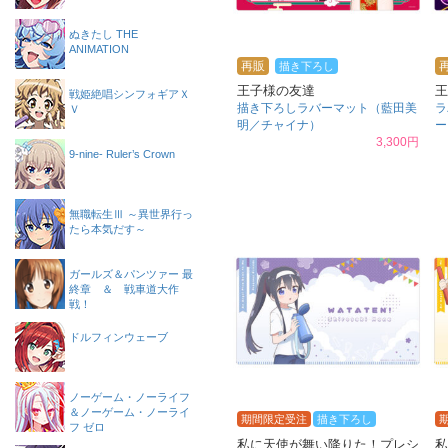
ぬきたし THE
ANIMATION
再販
描き下ろし
王子様の友達
王
戦姫絶唱シンフォギアＸ
描き下ろしラバーマット（藍田美
ラ
Ｖ
明／チャイナ）
ー
3,300円
9-nine- Ruler’s Crown
無職転生Ⅲ ～異世界行っ
たら本気だす～
ガールズ＆パンツァー 最
終章 ＆ 戦車道大作
戦！
ドルフィンウェーブ
ノーゲーム・ノーライフ
＆ノーゲーム・ノーライ
期間限定受注
描き下ろし
フ ゼロ
私に天使が舞い降りた！プレシ
私