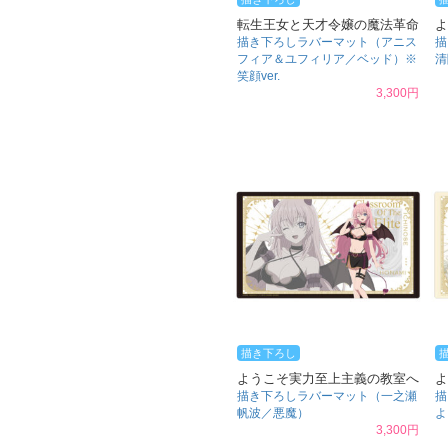
転生王女と天才令嬢の魔法革命
よ
描き下ろしラバーマット（アニス
描
フィア＆ユフィリア／ベッド）※
清
笑顔ver.
3,300円
描き下ろし
ようこそ実力至上主義の教室へ
よ
描き下ろしラバーマット（一之瀬
描
帆波／悪魔）
よ
3,300円