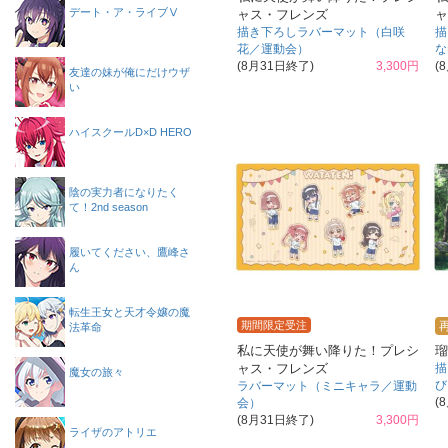
デート・ア・ライブⅤ
ャス・フレンズ
ャ
描き下ろしラバーマット（白咲
描
花／運動会）
な
(8月31日終了)
3,300円
(
友達の妹が俺にだけウザ
い
ハイスクールD×D HERO
陰の実力者になりたく
て！2nd season
履いてください、鷹峰さ
ん
転生王女と天才令嬢の魔
期間限定受注
法革命
私に天使が舞い降りた！プレシ
瑠
ャス・フレンズ
描
魔女の旅々
び
ラバーマット（ミニキャラ／運動
(
会）
(8月31日終了)
3,300円
ライザのアトリエ