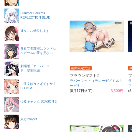
Summer Pockets
REFLECTION BLUE
彼女、お借りします
青春ブタ野郎はランドセ
ルガールの夢を見ない
劇場版「オーバーロー
期間限定受注
ド」聖王国編
ブラウンダスト2
ブ
ラバーマット（テレーゼ／ミルキ
ラ
ご注文はうさぎですか？
ービキニ）
フ
BLOOM
(8月17日終了)
3,300円
(
ゆるキャン△ SEASON 2
東方Project