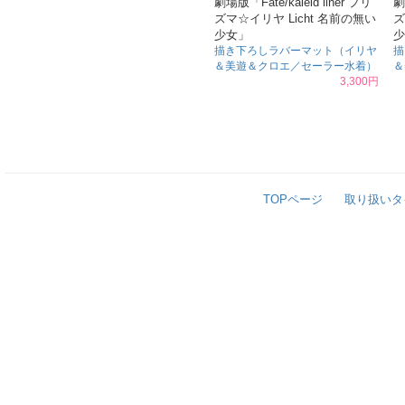
劇場版「Fate/kaleid liner プリ
劇
ズマ☆イリヤ Licht 名前の無い
ズ
少女」
少
描き下ろしラバーマット（イリヤ
描
＆美遊＆クロエ／セーラー水着）
＆
3,300円
TOPページ
取り扱いタ