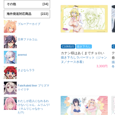
その他
[34]
海外発送対応商品
[222]
ブルーアーカイブ
日本ファルコム
C108先行
描き下ろし
C
カナン様はあくまでチョロい
テ
anemoi
描き下ろしラバーマット（ジャン
春
ヌ／ナース水着）
描
3,300円
冬
さよならララ
Fate/kaleid liner プリズマ
☆イリヤ
わたしが恋人になれるわ
けないじゃん、ムリムリ!
（※ムリじゃなかっ
た!?）